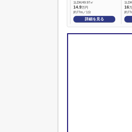
1LDK/49.97㎡
1LDK
14.9
16
万円
約77m／1分
約77
詳細を見る