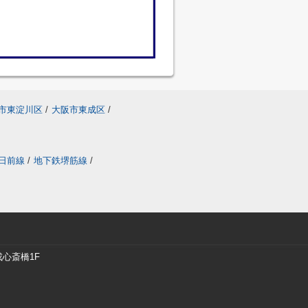
市東淀川区
/
大阪市東成区
/
日前線
/
地下鉄堺筋線
/
戎心斎橋1F