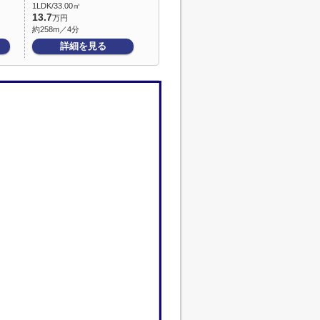
1LDK/33.00㎡
13.7
万円
約258m／4分
詳細を見る