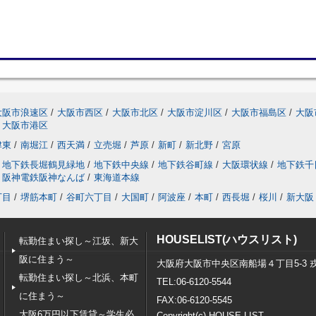
大阪市浪速区
/
大阪市西区
/
大阪市北区
/
大阪市淀川区
/
大阪市福島区
/
大阪
大阪市港区
津東
/
南堀江
/
西天満
/
立売堀
/
芦原
/
新町
/
新北野
/
宮原
地下鉄長堀鶴見緑地
/
地下鉄中央線
/
地下鉄谷町線
/
大阪環状線
/
地下鉄千
阪神電鉄阪神なんば
/
東海道本線
丁目
/
堺筋本町
/
谷町六丁目
/
大国町
/
阿波座
/
本町
/
西長堀
/
桜川
/
新大阪
HOUSELIST(ハウスリスト)
転勤住まい探し～江坂、新大
阪に住まう～
大阪府大阪市中央区南船場４丁目5-3 
転勤住まい探し～北浜、本町
TEL:06-6120-5544
に住まう～
FAX:06-6120-5545
大阪6万円以下賃貸～学生必
Copyright(c) HOUSE LIST