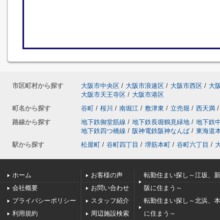
市区町村から探す
大阪市中央区
/
大阪市浪速区
/
大阪市西区
/
大
大阪市天王寺区
/
大阪市港区
町名から探す
谷町
/
桜川
/
南堀江
/
敷津東
/
立売堀
/
西天満
/
路線から探す
地下鉄御堂筋線
/
地下鉄長堀鶴見緑地
/
地下鉄
地下鉄四つ橋線
/
阪神電鉄阪神なんば
/
東海道
駅から探す
松屋町
/
谷町四丁目
/
堺筋本町
/
谷町六丁目
/
ホーム
お客様の声
転勤住まい探し～江坂、
会社概要
お問い合わせ
阪に住まう～
プライバシーポリシー
スタッフ紹介
転勤住まい探し～北浜、
利用規約
周辺施設検索
に住まう～