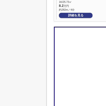
1K/25.73㎡
8.2
万円
約282m／4分
詳細を見る