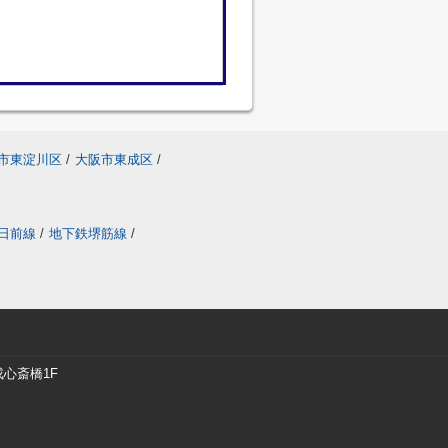
市東淀川区
/
大阪市東成区
/
日前線
/
地下鉄堺筋線
/
戎心斎橋1F