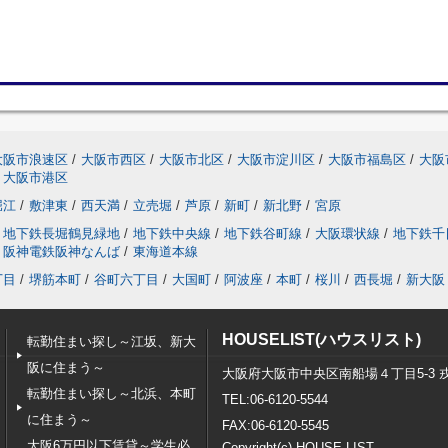
大阪市浪速区
/
大阪市西区
/
大阪市北区
/
大阪市淀川区
/
大阪市福島区
/
大阪
大阪市港区
堀江
/
敷津東
/
西天満
/
立売堀
/
芦原
/
新町
/
新北野
/
宮原
地下鉄長堀鶴見緑地
/
地下鉄中央線
/
地下鉄谷町線
/
大阪環状線
/
地下鉄千
阪神電鉄阪神なんば
/
東海道本線
丁目
/
堺筋本町
/
谷町六丁目
/
大国町
/
阿波座
/
本町
/
桜川
/
西長堀
/
新大阪
HOUSELIST(ハウスリスト)
転勤住まい探し～江坂、新大
阪に住まう～
大阪府大阪市中央区南船場４丁目5-3 
転勤住まい探し～北浜、本町
TEL:06-6120-5544
に住まう～
FAX:06-6120-5545
大阪6万円以下賃貸～学生必
Copyright(c) HOUSE LIST