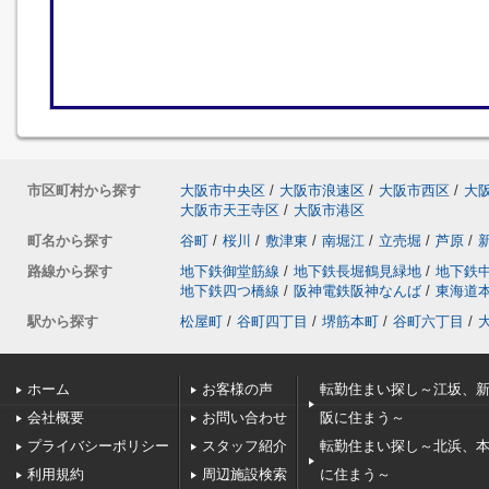
市区町村から探す
大阪市中央区
/
大阪市浪速区
/
大阪市西区
/
大
大阪市天王寺区
/
大阪市港区
町名から探す
谷町
/
桜川
/
敷津東
/
南堀江
/
立売堀
/
芦原
/
路線から探す
地下鉄御堂筋線
/
地下鉄長堀鶴見緑地
/
地下鉄
地下鉄四つ橋線
/
阪神電鉄阪神なんば
/
東海道
駅から探す
松屋町
/
谷町四丁目
/
堺筋本町
/
谷町六丁目
/
ホーム
お客様の声
転勤住まい探し～江坂、
会社概要
お問い合わせ
阪に住まう～
プライバシーポリシー
スタッフ紹介
転勤住まい探し～北浜、
利用規約
周辺施設検索
に住まう～