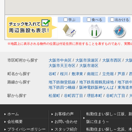
学ぶ
食べる
出かける
※地図上に表示される物件の位置は付近住所に所在することを表すものであり、実際
市区町村から探す
大阪市中央区
/
大阪市浪速区
/
大阪市西区
/
大
大阪市天王寺区
/
大阪市港区
町名から探す
谷町
/
桜川
/
敷津東
/
南堀江
/
立売堀
/
芦原
/
路線から探す
地下鉄御堂筋線
/
地下鉄長堀鶴見緑地
/
地下鉄
地下鉄四つ橋線
/
阪神電鉄阪神なんば
/
東海道
駅から探す
松屋町
/
谷町四丁目
/
堺筋本町
/
谷町六丁目
/
ホーム
お客様の声
転勤住まい探し～江坂、
会社概要
お問い合わせ
阪に住まう～
プライバシーポリシー
スタッフ紹介
転勤住まい探し～北浜、