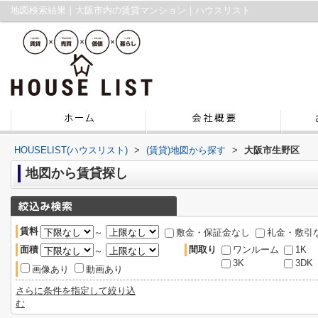
地図検索結果｜大阪市内の賃貸マンション｜ハウスリスト
HOUSELIST(ハウスリスト)
>
(賃貸)地図から探す
>
大阪市生野区
地図から賃貸探し
賃料
～
敷金・保証金なし
礼金・敷引
面積
間取り
ワンルーム
1K
～
3K
3DK
画像あり
動画あり
さらに条件を指定して絞り込
む