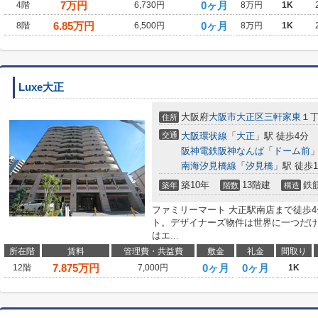
7
万円
0ヶ月
4階
6,730円
8万円
1K
6.85
万円
0ヶ月
8階
6,500円
8万円
1K
Luxe大正
大阪府
大阪市大正区
三軒家東
１
住所
交通
大阪環状線
「
大正
」駅 徒歩4分
阪神電鉄阪神なんば
「
ドーム前
」
南海汐見橋線
「
汐見橋
」駅 徒歩1
築10年
13階建
鉄
築年
階数
構造
ファミリーマート 大正駅南店まで徒歩
ト。デザイナーズ物件は世界に一つだけ
はエ...
所在階
賃料
管理費・共益費
敷金
礼金
間取り
7.875
万円
0ヶ月
0ヶ月
12階
7,000円
1K