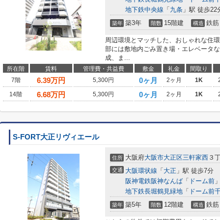
地下鉄中央線
「
九条
」駅 徒歩22
築3年
15階建
鉄筋
築年
階数
構造
周辺環境とマッチした、おしゃれな住環
部には敷地内ごみ置き場・エレベータな
成、ま...
所在階
賃料
管理費・共益費
敷金
礼金
間取り
6.39
万円
0ヶ月
7階
5,300円
2ヶ月
1K
6.68
万円
0ヶ月
14階
5,300円
2ヶ月
1K
S-FORT大正リヴィエール
大阪府
大阪市大正区
三軒家西
３
住所
交通
大阪環状線
「
大正
」駅 徒歩7分
阪神電鉄阪神なんば
「
ドーム前
」
地下鉄長堀鶴見緑地
「
ドーム前
築5年
12階建
鉄筋
築年
階数
構造