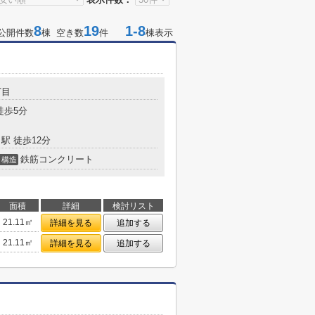
8
19
1-8
公開件数
棟 空き数
件
棟表示
丁目
徒歩5分
駅 徒歩12分
鉄筋コンクリート
構造
面積
詳細
検討リスト
21.11㎡
詳細を見る
追加する
21.11㎡
詳細を見る
追加する