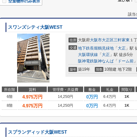
空室物件のみ表示
該当
スワンズシティ大阪WEST
大阪府
大阪市大正区
三軒家東
１
住所
交通
地下鉄長堀鶴見緑地
「
大正
」駅 
大阪環状線
「
大正
」駅 徒歩5分
阪神電鉄阪神なんば
「
ドーム前
」
築19年
10階建 地下2階
築年
階数
所在階
賃料
管理費・共益費
敷金
礼金
間取り
4.975
万円
0万円
6階
14,250円
6.4万円
1K
4.975
万円
0万円
8階
14,250円
6.4万円
1K
スプランディッド大阪WEST