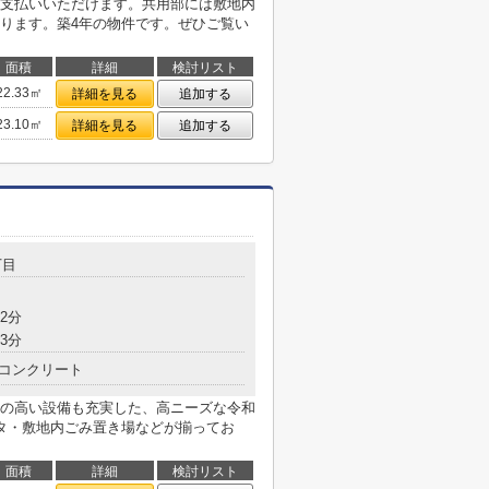
支払いいただけます。共用部には敷地内
ります。築4年の物件です。ぜひご覧い
面積
詳細
検討リスト
22.33㎡
詳細を見る
追加する
23.10㎡
詳細を見る
追加する
丁目
2分
3分
コンクリート
の高い設備も充実した、高ニーズな令和
タ・敷地内ごみ置き場などが揃ってお
面積
詳細
検討リスト