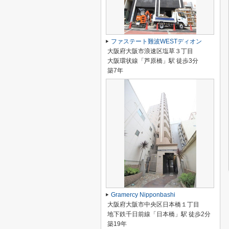
ファステート難波WESTディオン
大阪府大阪市浪速区塩草３丁目
大阪環状線「芦原橋」駅 徒歩3分
築7年
Gramercy Nipponbashi
大阪府大阪市中央区日本橋１丁目
地下鉄千日前線「日本橋」駅 徒歩2分
築19年