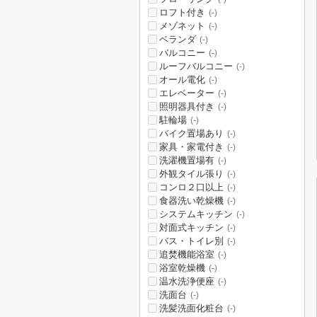
ロフト付き
(-)
メゾネット
(-)
ベランダ
(-)
バルコニー
(-)
ルーフバルコニー
(-)
オール電化
(-)
エレベーター
(-)
照明器具付き
(-)
駐輪場
(-)
バイク置場あり
(-)
家具・家電付き
(-)
洗濯機置場有
(-)
外観タイル張り
(-)
コンロ２口以上
(-)
食器洗い乾燥機
(-)
システムキッチン
(-)
対面式キッチン
(-)
バス・トイレ別
(-)
追焚機能浴室
(-)
浴室乾燥機
(-)
温水洗浄便座
(-)
洗面台
(-)
洗髪洗面化粧台
(-)