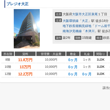
プレジオ大正
大阪府
大阪市大正区
泉尾
１丁目
住所
交通
大阪環状線
「
大正
」駅 徒歩14分
地下鉄長堀鶴見緑地
「
ドーム前
南海汐見橋線
「
木津川
」駅 徒歩2
築2年
15階建
鉄筋
築年
階数
構造
所在階
賃料
管理費・共益費
敷金
礼金
間取り
11.8
万円
0ヶ月
8階
10,000円
1ヶ月
1LDK
13
万円
0ヶ月
10階
10,000円
1ヶ月
1LDK
12.2
万円
0ヶ月
0ヶ月
12階
10,000円
1LDK
該当