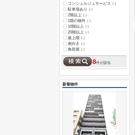
コンシェルジュサービス
(-)
駐車場あり
(-)
2階以上
(-)
1階の物件
(-)
10階以上
(-)
20階以上
(-)
最上階
(-)
南向き
(-)
角部屋
(-)
8
件が該当
新着物件