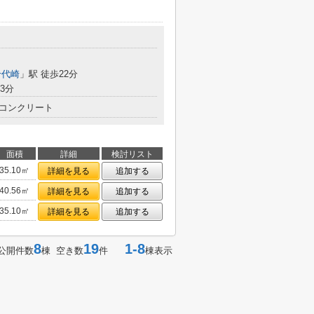
千代崎
」駅 徒歩22分
3分
コンクリート
面積
詳細
検討リスト
35.10㎡
詳細を見る
追加する
40.56㎡
詳細を見る
追加する
35.10㎡
詳細を見る
追加する
8
19
1-8
公開件数
棟 空き数
件
棟表示