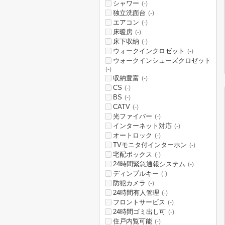
シャワー
(-)
独立洗面台
(-)
エアコン
(-)
床暖房
(-)
床下収納
(-)
ウォークインクロゼット
(-)
ウォークインシューズクロゼット
(-)
収納豊富
(-)
CS
(-)
BS
(-)
CATV
(-)
光ファイバー
(-)
インターネット対応
(-)
オートロック
(-)
TVモニタ付インターホン
(-)
宅配ボックス
(-)
24時間緊急通報システム
(-)
ディンプルキー
(-)
防犯カメラ
(-)
24時間有人管理
(-)
フロントサービス
(-)
24時間ゴミ出し可
(-)
住戸内覧可能
(-)