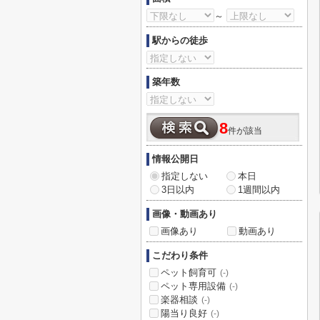
～
駅からの徒歩
築年数
8
件が該当
情報公開日
指定しない
本日
3日以内
1週間以内
画像・動画あり
画像あり
動画あり
こだわり条件
ペット飼育可
(-)
ペット専用設備
(-)
楽器相談
(-)
陽当り良好
(-)