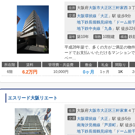
大阪府
大阪市大正区
三軒家西
３
住所
交通
大阪環状線
「
大正
」駅 徒歩9分
地下鉄長堀鶴見緑地
「
ドーム前
地下鉄中央線
「
九条
」駅 徒歩22
築10年
10階建
鉄
築年
階数
構造
平成28年築で、多くの方がご満足の物
ードでお支払いいただけるマンションで
ベー...
所在階
賃料
管理費・共益費
敷金
礼金
間取り
6.2
万円
0ヶ月
6階
10,000円
1ヶ月
1K
2
エスリード大阪リエート
大阪府
大阪市大正区
三軒家東
４
住所
交通
大阪環状線
「
大正
」駅 徒歩5分
南海汐見橋線
「
芦原町
」駅 徒歩1
地下鉄長堀鶴見緑地
「
ドーム前