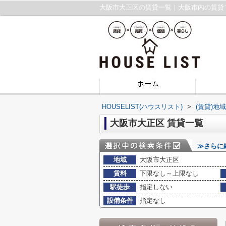
大阪市大正区の賃貸一覧｜大阪市内の賃貸
HOUSELIST(ハウスリスト)
>
(賃貸)地
大阪市大正区 賃貸一覧
≫さらに
地域
大阪市大正区
賃料
下限なし～上限なし
駅徒歩
指定しない
設備条件
指定なし