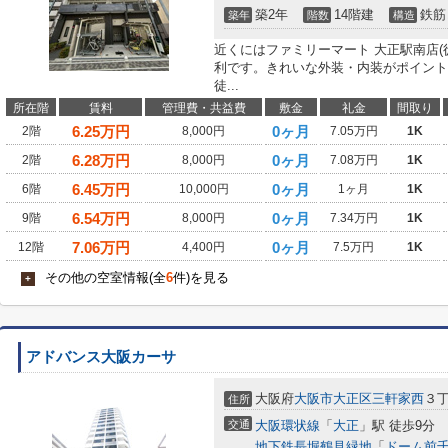
築2年
14階建
鉄筋
築年
階数
構造
近くにはファミリーマート 大正駅南店(
利です。きれいな外装・内装がポイント
徒...
所在階
賃料
管理費・共益費
敷金
礼金
間取り
6.25
万円
0ヶ月
2階
8,000円
7.05万円
1K
6.28
万円
0ヶ月
2階
8,000円
7.08万円
1K
6.45
万円
0ヶ月
6階
10,000円
1ヶ月
1K
6.54
万円
0ヶ月
9階
8,000円
7.34万円
1K
7.06
万円
0ヶ月
12階
4,400円
7.5万円
1K
その他の空室情報(全
6
件)を見る
+
アドバンス大阪カーサ
大阪府
大阪市大正区
三軒家西
３
住所
交通
大阪環状線
「
大正
」駅 徒歩9分
地下鉄長堀鶴見緑地
「
ドーム前