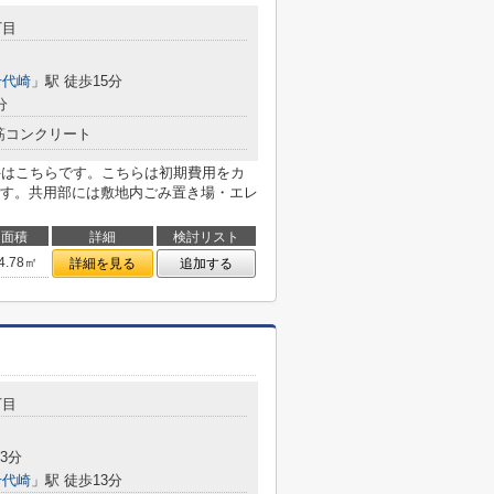
丁目
千代崎
」駅 徒歩15分
分
筋コンクリート
件はこちらです。こちらは初期費用をカ
す。共用部には敷地内ごみ置き場・エレ
面積
詳細
検討リスト
4.78㎡
詳細を見る
追加する
丁目
3分
千代崎
」駅 徒歩13分