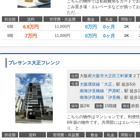
こちらの物件では初期費用をカードでお
ごみ置き場・エレベータなどが揃ってお
ただ...
所在階
賃料
管理費・共益費
敷金
礼金
間取り
6.8
万円
0万円
0ヶ月
6階
11,000円
1K
7
万円
0万円
0ヶ月
9階
11,000円
1K
プレサンス大正フレンジ
大阪府
大阪市大正区
三軒家東
２
住所
交通
大阪環状線
「
大正
」駅 徒歩5分
南海汐見橋線
「
芦原町
」駅 徒歩1
南海汐見橋線
「
汐見橋
」駅 徒歩1
築2年
15階建
鉄筋
築年
階数
構造
こちらの物件はマンションです。利便性
6年築の物件です。共用部にはエレベー
り、と...
所在階
賃料
管理費・共益費
敷金
礼金
間取り