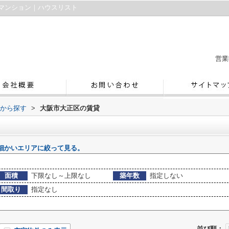
マンション｜ハウスリスト
営業
域から探す
>
大阪市大正区の賃貸
細かいエリアに絞って見る。
面積
下限なし～上限なし
築年数
指定しない
間取り
指定なし
並び順：