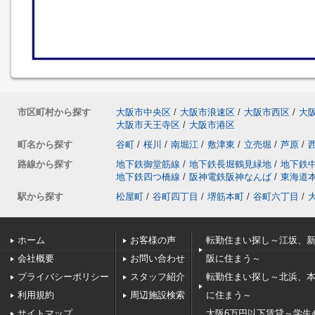
市区町村から探す
大阪市中央区
/
大阪市浪速区
/
大阪市西区
/
大
大阪市天王寺区
/
大阪市港区
町名から探す
谷町
/
桜川
/
南堀江
/
敷津東
/
立売堀
/
芦原
/
路線から探す
地下鉄御堂筋線
/
地下鉄長堀鶴見緑地
/
地下鉄
地下鉄四つ橋線
/
阪神電鉄阪神なんば
/
東海道
駅から探す
松屋町
/
谷町四丁目
/
堺筋本町
/
谷町六丁目
/
ホーム
お客様の声
転勤住まい探し～江坂、
会社概要
お問い合わせ
阪に住まう～
プライバシーポリシー
スタッフ紹介
転勤住まい探し～北浜、
利用規約
周辺施設検索
に住まう～
サイトマップ
大阪6万円以下賃貸～学生