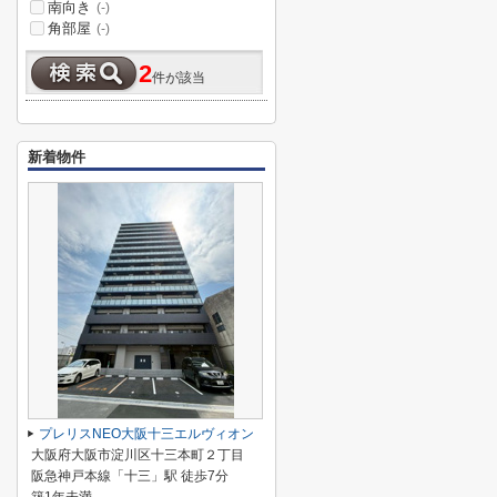
南向き
(-)
角部屋
(-)
2
件が該当
新着物件
プレリスNEO大阪十三エルヴィオン
大阪府大阪市淀川区十三本町２丁目
阪急神戸本線「十三」駅 徒歩7分