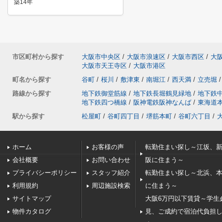
築14年
市区町村から探す
大阪市中央区
/
大阪市浪速区
/
大阪市西区
/
大
大阪市天王寺区
/
大阪市港区
町名から探す
谷町
/
桜川
/
敷津東
/
南堀江
/
西天満
/
立売堀
/
路線から探す
地下鉄御堂筋線
/
地下鉄長堀鶴見緑地
/
地下鉄
地下鉄四つ橋線
/
阪神電鉄阪神なんば
/
東海道
駅から探す
松屋町
/
谷町四丁目
/
堺筋本町
/
谷町六丁目
/
ホーム
お客様の声
転勤住まい探し～江坂、
会社概要
お問い合わせ
阪に住まう～
プライバシーポリシー
スタッフ紹介
転勤住まい探し～北浜、
利用規約
周辺施設検索
に住まう～
サイトマップ
大阪6万円以下賃貸～学生
物件カタログ
見、ご成約で宿泊代負担