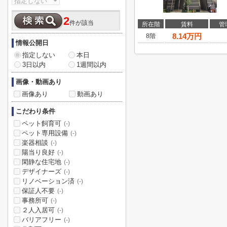
2
件が該当
所在階
賃料
管
8.14
万円
8階
情報公開日
指定しない
本日
3日以内
1週間以内
画像・動画あり
画像あり
動画あり
こだわり条件
ペット飼育可
(-)
ペット専用設備
(-)
楽器相談
(-)
陽当り良好
(-)
閑静な住宅地
(-)
デザイナーズ
(-)
リノベーション済
(-)
保証人不要
(-)
事務所可
(-)
２人入居可
(-)
バリアフリー
(-)