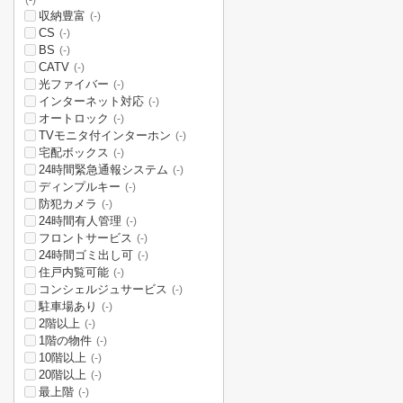
(-)
収納豊富
(-)
CS
(-)
BS
(-)
CATV
(-)
光ファイバー
(-)
インターネット対応
(-)
オートロック
(-)
TVモニタ付インターホン
(-)
宅配ボックス
(-)
24時間緊急通報システム
(-)
ディンプルキー
(-)
防犯カメラ
(-)
24時間有人管理
(-)
フロントサービス
(-)
24時間ゴミ出し可
(-)
住戸内覧可能
(-)
コンシェルジュサービス
(-)
駐車場あり
(-)
2階以上
(-)
1階の物件
(-)
10階以上
(-)
20階以上
(-)
最上階
(-)