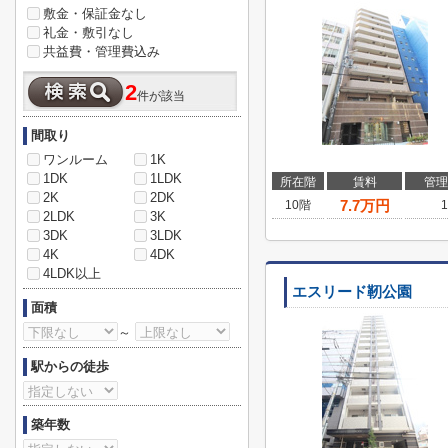
敷金・保証金なし
礼金・敷引なし
共益費・管理費込み
2
件が該当
間取り
ワンルーム
1K
1DK
1LDK
所在階
賃料
管理
2K
2DK
7.7
万円
10階
1
2LDK
3K
3DK
3LDK
4K
4DK
4LDK以上
エスリード靭公園
面積
～
駅からの徒歩
築年数