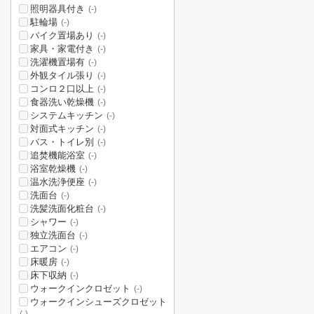
照明器具付き
(-)
駐輪場
(-)
バイク置場あり
(-)
家具・家電付き
(-)
洗濯機置場有
(-)
外観タイル張り
(-)
コンロ２口以上
(-)
食器洗い乾燥機
(-)
システムキッチン
(-)
対面式キッチン
(-)
バス・トイレ別
(-)
追焚機能浴室
(-)
浴室乾燥機
(-)
温水洗浄便座
(-)
洗面台
(-)
洗髪洗面化粧台
(-)
シャワー
(-)
独立洗面台
(-)
エアコン
(-)
床暖房
(-)
床下収納
(-)
ウォークインクロゼット
(-)
ウォークインシューズクロゼット