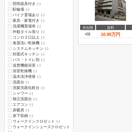
照明器具付き
(-)
駐輪場
(-)
バイク置場あり
(-)
家具・家電付き
(-)
洗濯機置場有
(-)
所在階
賃料
外観タイル張り
(-)
10.95
万円
4階
コンロ２口以上
(-)
食器洗い乾燥機
(-)
システムキッチン
(-)
対面式キッチン
(-)
バス・トイレ別
(-)
追焚機能浴室
(-)
浴室乾燥機
(-)
温水洗浄便座
(-)
洗面台
(-)
洗髪洗面化粧台
(-)
シャワー
(-)
独立洗面台
(-)
エアコン
(-)
床暖房
(-)
床下収納
(-)
ウォークインクロゼット
(-)
ウォークインシューズクロゼット