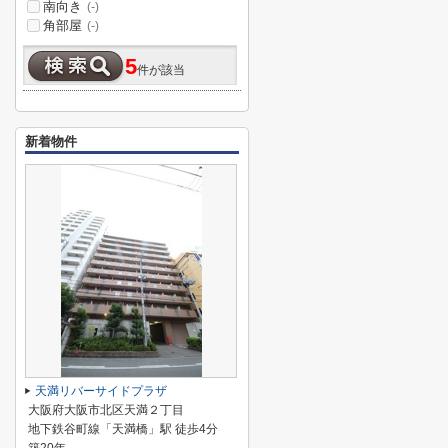
南向き
(-)
角部屋
(-)
5
件が該当
新着物件
天満リバーサイドプラザ
大阪府大阪市北区天満２丁目
地下鉄谷町線「天満橋」駅 徒歩4分