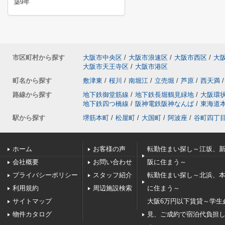
築9年
市区町村から探す
大阪市中央区
/
大阪市浪速区
/
大阪市西区
/
大
大阪市天王寺区
/
大阪市港区
町名から探す
敷津東
/
桜川
/
南堀江
/
立売堀
/
芦原
/
西天満
/
路線から探す
地下鉄御堂筋線
/
地下鉄長堀鶴見緑地
/
大阪環
地下鉄四つ橋線
/
阪神電鉄阪神なんば
/
東海道
駅から探す
堺筋本町
/
松屋町
/
大国町
/
阿波座
/
谷町四丁
ホーム
お客様の声
転勤住まい探し～江坂、
会社概要
お問い合わせ
阪に住まう～
プライバシーポリシー
スタッフ紹介
転勤住まい探し～北浜、
利用規約
周辺施設検索
に住まう～
サイトマップ
大阪6万円以下賃貸～学生
物件カタログ
見、ご成約で宿泊代負担