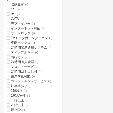
(-)
収納豊富
(-)
CS
(-)
BS
(-)
CATV
(-)
光ファイバー
(-)
インターネット対応
(-)
オートロック
(-)
TVモニタ付インターホン
(-)
宅配ボックス
(-)
24時間緊急通報システム
(-)
ディンプルキー
(-)
防犯カメラ
(-)
24時間有人管理
(-)
フロントサービス
(-)
24時間ゴミ出し可
(-)
住戸内覧可能
(-)
コンシェルジュサービス
(-)
駐車場あり
(-)
2階以上
(-)
1階の物件
(-)
10階以上
(-)
20階以上
(-)
最上階
(-)