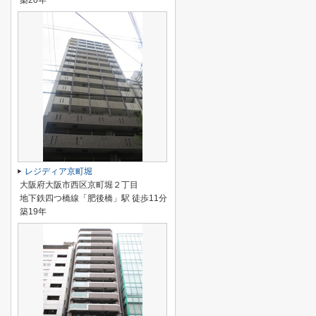
築20年
レジディア京町堀
大阪府大阪市西区京町堀２丁目
地下鉄四つ橋線「肥後橋」駅 徒歩11分
築19年