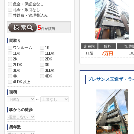
敷金・保証金なし
礼金・敷引なし
共益費・管理費込み
5
件が該当
間取り
所在階
賃料
管理
ワンルーム
1K
7
万円
1DK
1LDK
11階
10
2K
2DK
2LDK
3K
3DK
3LDK
4K
4DK
プレサンス玉造ザ・ラ
4LDK以上
面積
～
駅からの徒歩
築年数