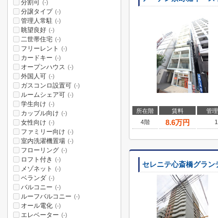
分割可
(-)
分譲タイプ
(-)
管理人常駐
(-)
眺望良好
(-)
二世帯住宅
(-)
フリーレント
(-)
カードキー
(-)
オープンハウス
(-)
外国人可
(-)
ガスコンロ設置可
(-)
ルームシェア可
(-)
学生向け
(-)
所在階
賃料
管理
カップル向け
(-)
8.6
万円
女性向け
4階
1
(-)
ファミリー向け
(-)
室内洗濯機置場
(-)
フローリング
(-)
ロフト付き
(-)
セレニテ心斎橋グラン
メゾネット
(-)
ベランダ
(-)
バルコニー
(-)
ルーフバルコニー
(-)
オール電化
(-)
エレベーター
(-)