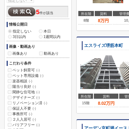
5
件が該当
所在階
賃料
管理
8
万円
8階
10
情報公開日
指定しない
本日
3日以内
1週間以内
エスライズ堺筋本町
画像・動画あり
画像あり
動画あり
こだわり条件
ペット飼育可
(-)
ペット専用設備
(-)
楽器相談
(-)
陽当り良好
(-)
閑静な住宅地
(-)
所在階
賃料
管
デザイナーズ
(-)
リノベーション済
8.02
万円
15階
(-)
保証人不要
(-)
事務所可
(-)
２人入居可
(-)
バリアフリー
(-)
アーデン京町堀イース