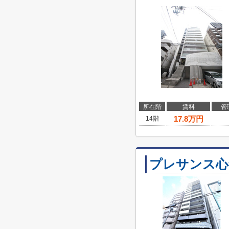
所在階
賃料
管
17.8
万円
14階
プレサンス心