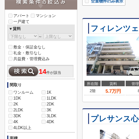
空室物件のみ表示
アパート
マンション
一戸建て
フィレンツェ
▼賃料
～
敷金・保証金なし
礼金・敷引なし
共益費・管理費込み
14
件が該当
所在階
賃料
管理
間取り
5.7
万円
2階
ワンルーム
1K
1DK
1LDK
2K
2DK
2LDK
3K
3DK
3LDK
プレサンス心
4K
4DK
4LDK以上
面積