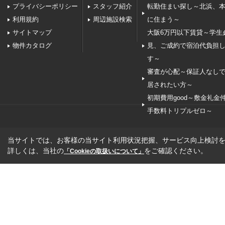
プライバシーポリシー
スタッフ紹介
転勤住まい探し～北浜、
利用規約
周辺施設検索
に住まう～
サイトマップ
大阪6万円以下賃貸～学生
物件カタログ
見、ご成約で宿泊代負担
す～
審査が心配～保証人なし
居されたい方～
初期費用good～敷金礼金
手数料トリプルゼロ～
当サイトでは、お客様の当サイト利用状況把握、サービス向上検討を目
詳しくは、当社の
をご確認ください。
「Cookieの取扱いについて」