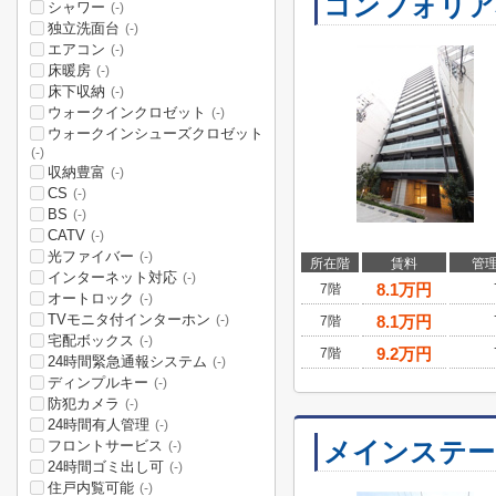
コンフォリア
シャワー
(-)
独立洗面台
(-)
エアコン
(-)
床暖房
(-)
床下収納
(-)
ウォークインクロゼット
(-)
ウォークインシューズクロゼット
(-)
収納豊富
(-)
CS
(-)
BS
(-)
CATV
(-)
光ファイバー
(-)
所在階
賃料
管
インターネット対応
(-)
8.1
万円
7階
オートロック
(-)
TVモニタ付インターホン
8.1
万円
(-)
7階
宅配ボックス
(-)
9.2
万円
7階
24時間緊急通報システム
(-)
ディンプルキー
(-)
防犯カメラ
(-)
24時間有人管理
(-)
メインステー
フロントサービス
(-)
24時間ゴミ出し可
(-)
住戸内覧可能
(-)