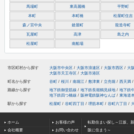
馬場町
東高麗橋
平野町
本町
本町橋
松屋町住吉
森ノ宮中央
鎗屋町
龍造寺町
瓦屋町
高津
島之内
松屋町
南船場
市区町村から探す
大阪市中央区
/
大阪市浪速区
/
大阪市西区
/
大
大阪市天王寺区
/
大阪市港区
町名から探す
谷町
/
桜川
/
南堀江
/
敷津東
/
立売堀
/
西天満
/
路線から探す
地下鉄御堂筋線
/
地下鉄長堀鶴見緑地
/
地下鉄
地下鉄四つ橋線
/
阪神電鉄阪神なんば
/
東海道
駅から探す
松屋町
/
谷町四丁目
/
堺筋本町
/
谷町六丁目
/
ホーム
お客様の声
転勤住まい探し～江坂、
会社概要
お問い合わせ
阪に住まう～