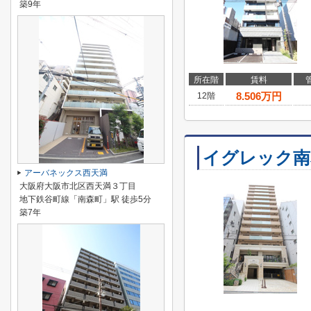
築9年
所在階
賃料
8.506
万円
12階
イグレック南
アーバネックス西天満
大阪府大阪市北区西天満３丁目
地下鉄谷町線「南森町」駅 徒歩5分
築7年