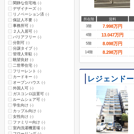
閑静な住宅地
(-)
デザイナーズ
(-)
リノベーション済
(-)
所在階
賃料
保証人不要
(-)
事務所可
7.998
万円
(-)
3階
２人入居可
(-)
13.047
万円
4階
バリアフリー
(-)
分割可
(-)
8.098
万円
5階
分譲タイプ
(-)
8.298
万円
14階
管理人常駐
(-)
眺望良好
(-)
二世帯住宅
(-)
フリーレント
(-)
カードキー
レジェンドー
(-)
オープンハウス
(-)
外国人可
(-)
ガスコンロ設置可
(-)
ルームシェア可
(-)
学生向け
(-)
カップル向け
(-)
女性向け
(-)
ファミリー向け
(-)
室内洗濯機置場
(-)
フローリング
(-)