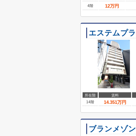
12
万円
4階
エステムプラ
所在階
賃料
14.351
万円
14階
ブランメゾン