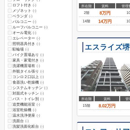
ロフト付き
(-)
所在階
賃料
管理
メゾネット
(-)
8
万円
2階
1
ベランダ
(-)
14
万円
14階
1
バルコニー
(-)
ルーフバルコニー
(-)
オール電化
(-)
エレベーター
(-)
照明器具付き
(-)
エスライズ堺
駐輪場
(-)
バイク置場あり
(-)
家具・家電付き
(-)
洗濯機置場有
(-)
外観タイル張り
(-)
コンロ２口以上
(-)
食器洗い乾燥機
(-)
システムキッチン
(-)
対面式キッチン
(-)
バス・トイレ別
所在階
賃料
管
(-)
追焚機能浴室
(-)
8.02
万円
15階
浴室乾燥機
(-)
温水洗浄便座
(-)
洗面台
(-)
洗髪洗面化粧台
(-)