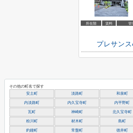
所在階
賃料
管
プレサンス
その他の町名で探す
安土町
淡路町
和泉町
内淡路町
内久宝寺町
内平野町
瓦町
神崎町
北久宝寺町
粉川町
材木町
島町
釣鐘町
常盤町
徳井町