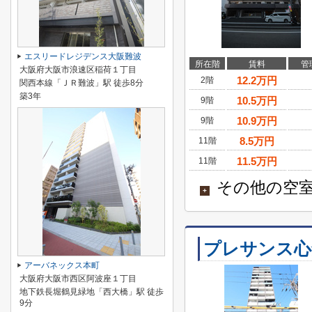
エスリードレジデンス大阪難波
所在階
賃料
管
大阪府大阪市浪速区稲荷１丁目
12.2
万円
2階
関西本線「ＪＲ難波」駅 徒歩8分
築3年
10.5
万円
9階
10.9
万円
9階
8.5
万円
11階
11.5
万円
11階
その他の空室
+
プレサンス心
アーバネックス本町
大阪府大阪市西区阿波座１丁目
地下鉄長堀鶴見緑地「西大橋」駅 徒歩
9分