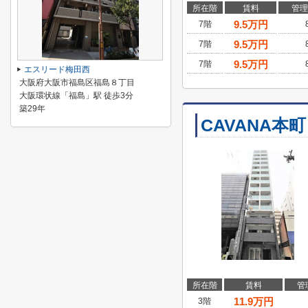
所在階
賃料
管理
9.5
万円
7階
9.5
万円
7階
9.5
万円
7階
エスリード梅田西
大阪府大阪市福島区福島８丁目
大阪環状線「福島」駅 徒歩3分
築29年
CAVANA本町
所在階
賃料
管
11.9
万円
3階