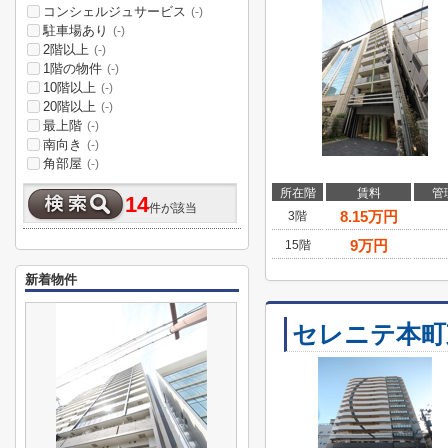
コンシェルジュサービス
(-)
駐車場あり
(-)
2階以上
(-)
1階の物件
(-)
10階以上
(-)
20階以上
(-)
最上階
(-)
南向き
(-)
角部屋
(-)
所在階
賃料
管
14
件が該当
8.15
万円
3階
9
万円
15階
新着物件
セレニテ本町