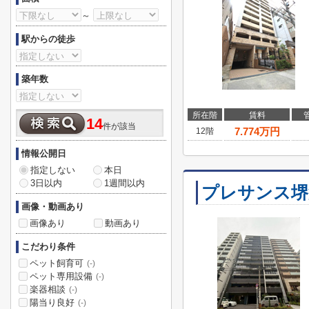
～
駅からの徒歩
築年数
所在階
賃料
14
件が該当
7.774
万円
12階
情報公開日
指定しない
本日
3日以内
1週間以内
プレサンス堺
画像・動画あり
画像あり
動画あり
こだわり条件
ペット飼育可
(-)
ペット専用設備
(-)
楽器相談
(-)
陽当り良好
(-)