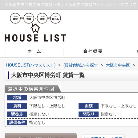
大阪市中央区博労町の賃貸一覧｜大阪市内の賃貸マンション｜ハウスリス
HOUSELIST(ハウスリスト)
>
(賃貸)地域から探す
>
大阪市中央区
>
大阪市中央区博労町 賃貸一覧
地域
大阪市中央区博労町
賃料
下限なし～上限なし
面積
下限なし～上限なし
駅徒歩
指定しない
間取り
指定なし
設備条件
指定なし