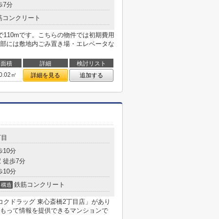
歩7分
筋コンクリート
まで110mです。こちらの物件では初期費用
部には敷地内ごみ置き場・エレベータな
面積
詳細
検討リスト
0.02㎡
詳細を見る
追加する
丁目
歩10分
 徒歩7分
歩10分
鉄筋コンクリート
構造
コクドラッグ 東心斎橋2丁目店」があり
もって情報を提供できるマンションで