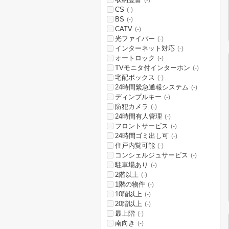
(-)
CS
(-)
BS
(-)
CATV
(-)
光ファイバー
(-)
インターネット対応
(-)
オートロック
(-)
TVモニタ付インターホン
(-)
宅配ボックス
(-)
24時間緊急通報システム
(-)
ディンプルキー
(-)
防犯カメラ
(-)
24時間有人管理
(-)
フロントサービス
(-)
24時間ゴミ出し可
(-)
住戸内覧可能
(-)
コンシェルジュサービス
(-)
駐車場あり
(-)
2階以上
(-)
1階の物件
(-)
10階以上
(-)
20階以上
(-)
最上階
(-)
南向き
(-)