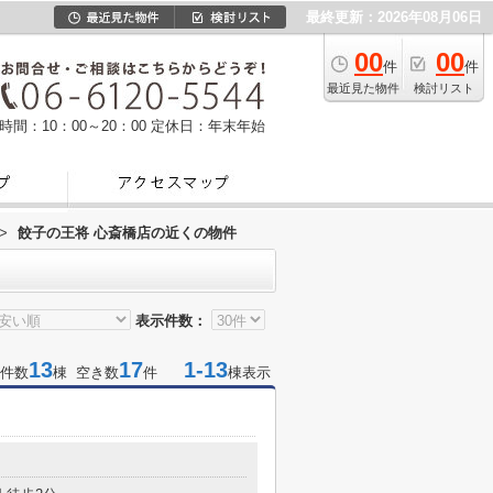
最終更新：2026年08月06日
00
00
件
件
最近見た物件
検討リスト
時間：10：00～20：00
定休日：年末年始
>
餃子の王将 心斎橋店の近くの物件
表示件数：
13
17
1-13
件数
棟 空き数
件
棟表示
目