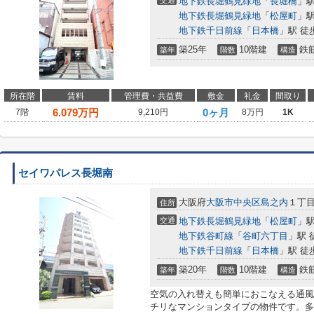
交通
地下鉄長堀鶴見緑地
「
長堀橋
」駅
地下鉄長堀鶴見緑地
「
松屋町
」駅
地下鉄千日前線
「
日本橋
」駅 徒
築25年
10階建
鉄
築年
階数
構造
所在階
賃料
管理費・共益費
敷金
礼金
間取り
6.079
万円
0ヶ月
7階
9,210円
8万円
1K
セイワパレス長堀南
大阪府
大阪市中央区
島之内
１丁
住所
交通
地下鉄長堀鶴見緑地
「
松屋町
」駅
地下鉄谷町線
「
谷町六丁目
」駅 
地下鉄千日前線
「
日本橋
」駅 徒
築20年
10階建
鉄
築年
階数
構造
空気の入れ替えも簡単におこなえる通風
チリなマンションタイプの物件です。多