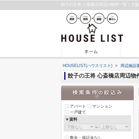
餃子の王将 心斎橋店周辺の物件一覧｜大
HOUSELIST(ハウスリスト)
>
周辺施設
餃子の王将 心斎橋店周辺物
アパート
マンション
一戸建て
▼賃料
～
敷金・保証金なし