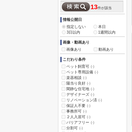
13
件が該当
情報公開日
指定しない
本日
3日以内
1週間以内
画像・動画あり
画像あり
動画あり
こだわり条件
ペット飼育可
(-)
ペット専用設備
(-)
楽器相談
(-)
陽当り良好
(-)
閑静な住宅地
(-)
デザイナーズ
(-)
リノベーション済
(-)
保証人不要
(-)
事務所可
(-)
２人入居可
(-)
バリアフリー
(-)
分割可
(-)