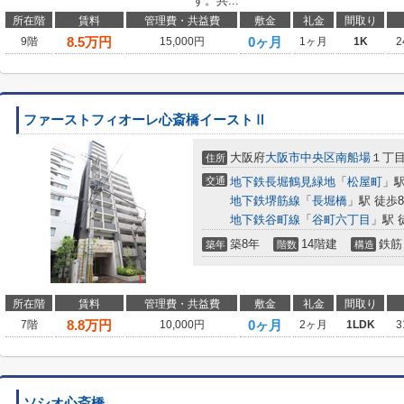
す。共...
所在階
賃料
管理費・共益費
敷金
礼金
間取り
8.5
万円
0ヶ月
9階
15,000円
1ヶ月
1K
2
ファーストフィオーレ心斎橋イーストⅡ
大阪府
大阪市中央区
南船場
１丁
住所
交通
地下鉄長堀鶴見緑地
「
松屋町
」駅
地下鉄堺筋線
「
長堀橋
」駅 徒歩
地下鉄谷町線
「
谷町六丁目
」駅 
築8年
14階建
鉄筋
築年
階数
構造
所在階
賃料
管理費・共益費
敷金
礼金
間取り
8.8
万円
0ヶ月
7階
10,000円
2ヶ月
1LDK
3
ソシオ心斎橋