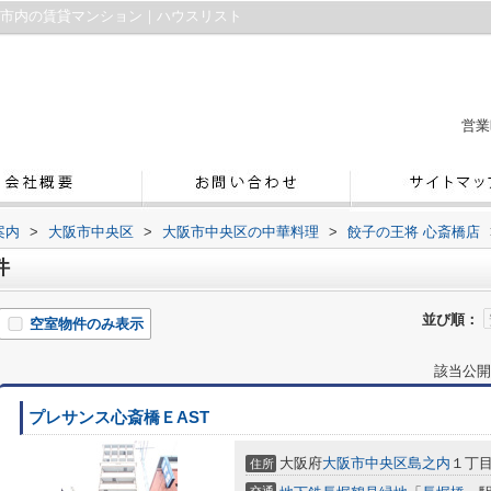
阪市内の賃貸マンション｜ハウスリスト
営業
案内
>
大阪市中央区
>
大阪市中央区の中華料理
>
餃子の王将 心斎橋店
件
並び順：
空室物件のみ表示
該当公開
プレサンス心斎橋ＥAST
大阪府
大阪市中央区
島之内
１丁
住所