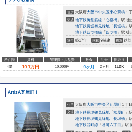
大阪府
大阪市中央区
東心斎橋
１
住所
交通
地下鉄御堂筋線
「
心斎橋
」駅 徒
地下鉄長堀鶴見緑地
「
長堀橋
」駅
地下鉄四つ橋線
「
四ツ橋
」駅 徒
築17年
9階建
鉄筋
築年
階数
構造
所在階
賃料
管理費・共益費
敷金
礼金
間取り
10.1
万円
0ヶ月
4階
10,000円
2ヶ月
1LDK
ArtizA瓦屋町Ⅰ
大阪府
大阪市中央区
瓦屋町
１丁
住所
交通
地下鉄長堀鶴見緑地
「
松屋町
」駅
地下鉄長堀鶴見緑地
「
長堀橋
」駅
地下鉄谷町線
「
谷町六丁目
」駅 