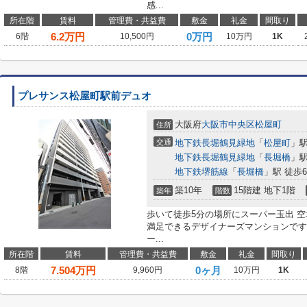
感...
所在階
賃料
管理費・共益費
敷金
礼金
間取り
6.2
万円
0万円
6階
10,500円
10万円
1K
プレサンス松屋町駅前デュオ
大阪府
大阪市中央区
松屋町
住所
交通
地下鉄長堀鶴見緑地
「
松屋町
」駅
地下鉄長堀鶴見緑地
「
長堀橋
」駅
地下鉄堺筋線
「
長堀橋
」駅 徒歩
築10年
15階建 地下1階
築年
階数
歩いて徒歩5分の場所にスーパー玉出 
満足できるデザイナーズマンションです
ー...
所在階
賃料
管理費・共益費
敷金
礼金
間取り
7.504
万円
0ヶ月
8階
9,960円
10万円
1K