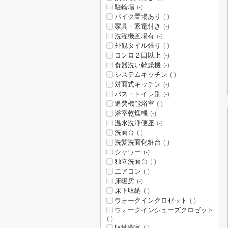
駐輪場
(-)
バイク置場あり
(-)
家具・家電付き
(-)
洗濯機置場有
(-)
外観タイル張り
(-)
コンロ２口以上
(-)
食器洗い乾燥機
(-)
システムキッチン
(-)
対面式キッチン
(-)
バス・トイレ別
(-)
追焚機能浴室
(-)
浴室乾燥機
(-)
温水洗浄便座
(-)
洗面台
(-)
洗髪洗面化粧台
(-)
シャワー
(-)
独立洗面台
(-)
エアコン
(-)
床暖房
(-)
床下収納
(-)
ウォークインクロゼット
(-)
ウォークインシューズクロゼット
(-)
収納豊富