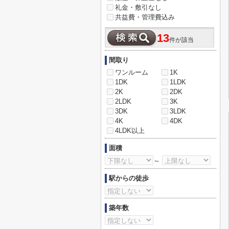
礼金・敷引なし
共益費・管理費込み
13
件が該当
間取り
ワンルーム
1K
1DK
1LDK
2K
2DK
2LDK
3K
3DK
3LDK
4K
4DK
4LDK以上
面積
～
駅からの徒歩
築年数