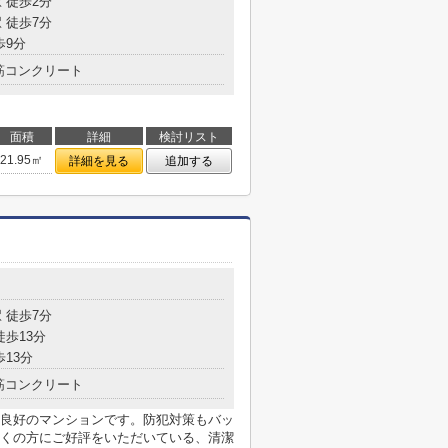
 徒歩2分
 徒歩7分
歩9分
筋コンクリート
面積
詳細
検討リスト
21.95㎡
詳細を見る
追加する
目
 徒歩7分
徒歩13分
歩13分
筋コンクリート
良好のマンションです。防犯対策もバッ
くの方にご好評をいただいている、清潔