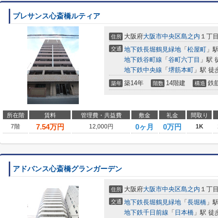
プレサンス心斎橋ルティア
大阪府
大阪市中央区
島之内
１丁
住所
交通
地下鉄長堀鶴見緑地
「
松屋町
」駅
地下鉄谷町線
「
谷町六丁目
」駅 
地下鉄中央線
「
堺筋本町
」駅 徒
築14年
14階建
鉄
築年
階数
構造
所在階
賃料
管理費・共益費
敷金
礼金
間取り
7.54
万円
0ヶ月
0万円
7階
12,000円
1K
アドバンス心斎橋グランガーデン
大阪府
大阪市中央区
島之内
１丁
住所
交通
地下鉄長堀鶴見緑地
「
長堀橋
」駅
地下鉄千日前線
「
日本橋
」駅 徒