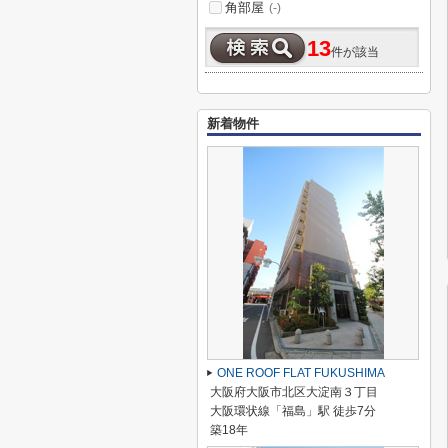
角部屋
(-)
13
件が該当
新着物件
ONE ROOF FLAT FUKUSHIMA
大阪府大阪市北区大淀南３丁目
大阪環状線「福島」駅 徒歩7分
築18年