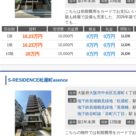
築1年未満
10階建
築年
階数
構造
こちらは初期費用をカードでお支払いい
観も綺麗で設備も充実した、2026年
ても...
所在階
賃料
管理費・共益費
敷金
礼金
間取り
10.23
万円
0万円
0万円
1階
10,000円
1LDK
10.23
万円
0万円
0万円
1階
10,000円
1LDK
20
万円
0万円
0万円
10階
15,000円
2LDK
S-RESIDENCE松屋町asence
大阪府
大阪市中央区
瓦屋町
１丁
住所
交通
地下鉄長堀鶴見緑地
「
松屋町
」駅
地下鉄長堀鶴見緑地
「
長堀橋
」駅
地下鉄谷町線
「
谷町六丁目
」駅 
築1年未満
12階建
築年
階数
構造
こちらの物件では初期費用をカードでお