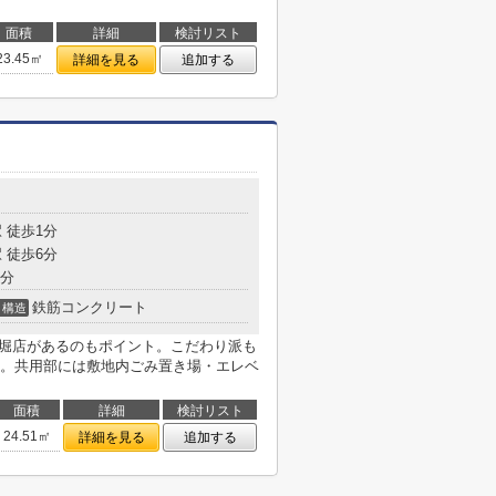
面積
詳細
検討リスト
23.45㎡
詳細を見る
追加する
 徒歩1分
 徒歩6分
6分
鉄筋コンクリート
構造
空堀店があるのもポイント。こだわり派も
。共用部には敷地内ごみ置き場・エレベ
面積
詳細
検討リスト
24.51㎡
詳細を見る
追加する