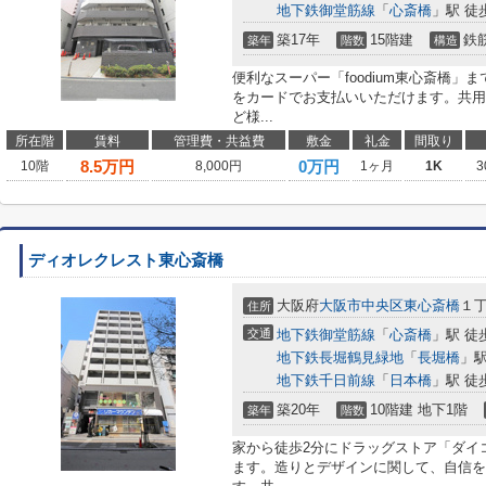
地下鉄御堂筋線
「
心斎橋
」駅 徒
築17年
15階建
鉄
築年
階数
構造
便利なスーパー「foodium東心斎橋」
をカードでお支払いいただけます。共用
ど様...
所在階
賃料
管理費・共益費
敷金
礼金
間取り
8.5
万円
0万円
10階
8,000円
1ヶ月
1K
3
ディオレクレスト東心斎橋
大阪府
大阪市中央区
東心斎橋
１
住所
交通
地下鉄御堂筋線
「
心斎橋
」駅 徒
地下鉄長堀鶴見緑地
「
長堀橋
」駅
地下鉄千日前線
「
日本橋
」駅 徒
築20年
10階建 地下1階
築年
階数
家から徒歩2分にドラッグストア「ダイ
ます。造りとデザインに関して、自信を