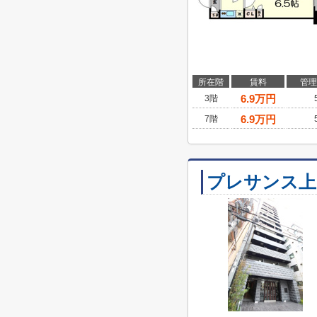
所在階
賃料
管理
6.9
万円
3階
6.9
万円
7階
プレサンス上