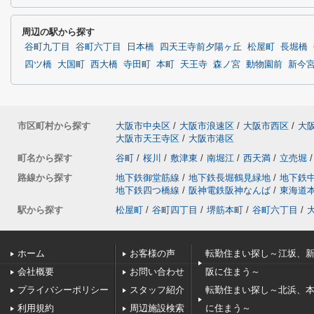
周辺の駅から探す
谷町九丁目
谷町六丁目
日本橋
四天王寺前夕陽ヶ丘
松屋町
長堀橋
四ツ橋
大国町
西大橋
寺田町
本町
天王寺
森ノ宮
動物園前
新今
市区町村から探す
大阪市中央区
/
大阪市浪速区
/
大阪市西区
/
大
大阪市天王寺区
/
大阪市港区
町名から探す
谷町
/
桜川
/
敷津東
/
南堀江
/
西天満
/
立売堀
/
路線から探す
地下鉄御堂筋線
/
地下鉄長堀鶴見緑地
/
地下鉄
地下鉄四つ橋線
/
阪神電鉄阪神なんば
/
東海道
駅から探す
松屋町
/
谷町四丁目
/
堺筋本町
/
谷町六丁目
/
ホーム
お客様の声
転勤住まい探し～江坂、
会社概要
お問い合わせ
阪に住まう～
プライバシーポリシー
スタッフ紹介
転勤住まい探し～北浜、
利用規約
周辺施設検索
に住まう～