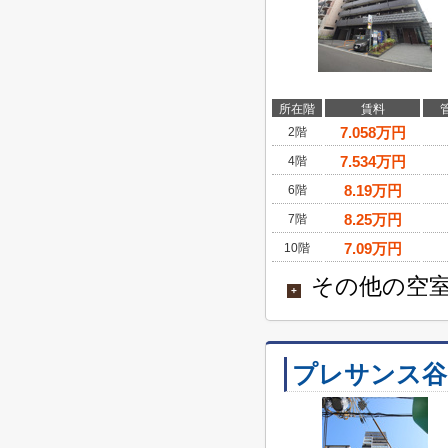
所在階
賃料
7.058
万円
2階
7.534
万円
4階
8.19
万円
6階
8.25
万円
7階
7.09
万円
10階
その他の空室
+
プレサンス谷