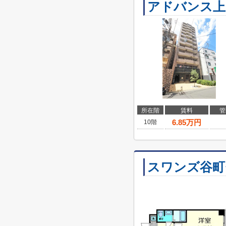
アドバンス上
所在階
賃料
管
6.85
万円
10階
スワンズ谷町