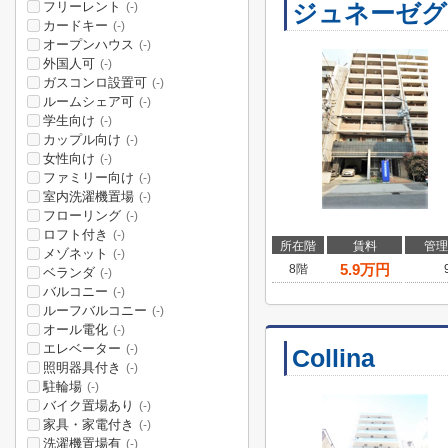
フリーレント
ジュネーゼグ
(-)
カードキー
(-)
オープンハウス
(-)
外国人可
(-)
ガスコンロ設置可
(-)
ルームシェア可
(-)
学生向け
(-)
カップル向け
(-)
女性向け
(-)
ファミリー向け
(-)
室内洗濯機置場
(-)
フローリング
(-)
ロフト付き
(-)
所在階
賃料
管理
メゾネット
(-)
5.9
万円
8階
ベランダ
(-)
バルコニー
(-)
ルーフバルコニー
(-)
オール電化
(-)
エレベーター
(-)
Collina
照明器具付き
(-)
駐輪場
(-)
バイク置場あり
(-)
家具・家電付き
(-)
洗濯機置場有
(-)