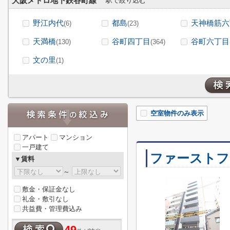
大阪メトロ地下鉄谷町線
駅で絞り込む
野江内代
都島
天神橋筋六
(6)
(23)
天満橋
谷町四丁目
谷町六丁目
(130)
(364)
文の里
(1)
空室物件のみ表示
アパート
マンション
一戸建て
ファーストフ
▼賃料
～
敷金・保証金なし
礼金・敷引なし
共益費・管理費込み