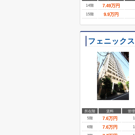
7.49
万円
14階
9.9
万円
15階
フェニックス
所在階
賃料
管理
7.6
万円
5階
1
7.6
万円
6階
1