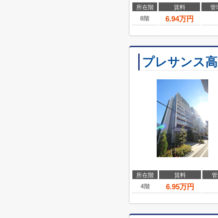
所在階
賃料
管
6.94
万円
8階
プレサンス高
所在階
賃料
管
6.95
万円
4階