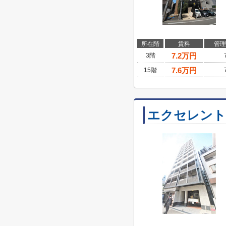
所在階
賃料
管理
7.2
万円
3階
7.6
万円
15階
エクセレント