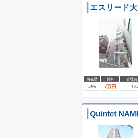
エスリード大
所在階
賃料
管理費
7
万円
14階
15
Quintet NA