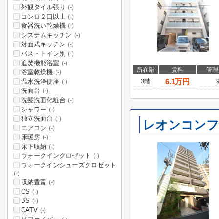
外観タイル張り
(-)
コンロ２口以上
(-)
食器洗い乾燥機
(-)
システムキッチン
(-)
対面式キッチン
(-)
バス・トイレ別
(-)
追焚機能浴室
(-)
所在階
賃料
管理
浴室乾燥機
(-)
6.1
万円
温水洗浄便座
3階
(-)
洗面台
(-)
洗髪洗面化粧台
(-)
シャワー
(-)
独立洗面台
(-)
レオンコンフ
エアコン
(-)
床暖房
(-)
床下収納
(-)
ウォークインクロゼット
(-)
ウォークインシューズクロゼット
(-)
収納豊富
(-)
CS
(-)
BS
(-)
CATV
(-)