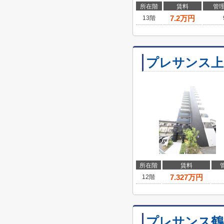
所在階
賃料
管
7.2
万円
13階
プレサンス上
所在階
賃料
7.327
万円
12階
プレサンス鶴