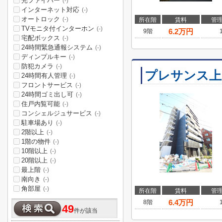
光ファイバー
(-)
インターネット対応
(-)
オートロック
(-)
所在階
賃料
管
TVモニタ付インターホン
(-)
6.2
万円
9階
宅配ボックス
(-)
24時間緊急通報システム
(-)
ディンプルキー
(-)
防犯カメラ
(-)
プレサンス上
24時間有人管理
(-)
フロントサービス
(-)
24時間ゴミ出し可
(-)
住戸内覧可能
(-)
コンシェルジュサービス
(-)
駐車場あり
(-)
2階以上
(-)
1階の物件
(-)
10階以上
(-)
20階以上
(-)
最上階
(-)
南向き
(-)
角部屋
(-)
所在階
賃料
管
6.4
万円
8階
49
件が該当