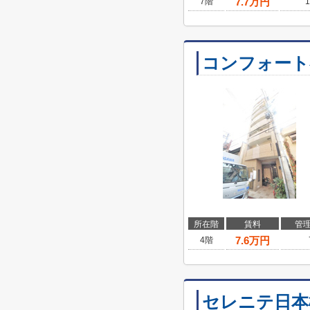
7.7
万円
7階
1
コンフォート
所在階
賃料
管
7.6
万円
4階
セレニテ日本