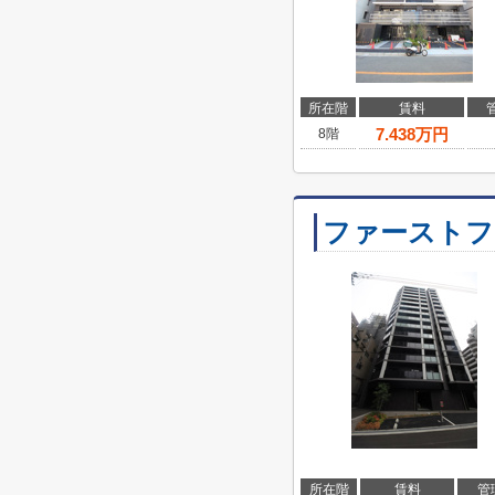
所在階
賃料
7.438
万円
8階
ファーストフ
所在階
賃料
管