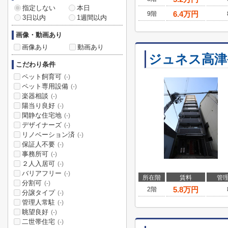
指定しない
本日
6.4
万円
9階
3日以内
1週間以内
画像・動画あり
画像あり
動画あり
ジュネス高津
こだわり条件
ペット飼育可
(-)
ペット専用設備
(-)
楽器相談
(-)
陽当り良好
(-)
閑静な住宅地
(-)
デザイナーズ
(-)
リノベーション済
(-)
保証人不要
(-)
事務所可
(-)
２人入居可
(-)
バリアフリー
(-)
所在階
賃料
管
分割可
(-)
5.8
万円
2階
分譲タイプ
(-)
管理人常駐
(-)
眺望良好
(-)
二世帯住宅
(-)