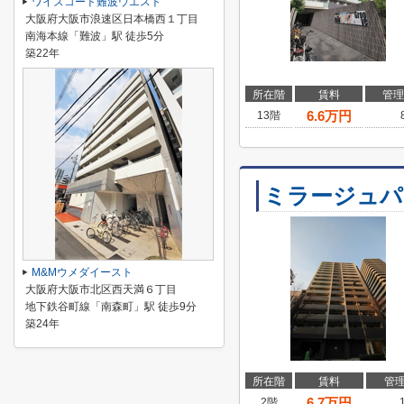
ワイズコート難波ウエスト
大阪府大阪市浪速区日本橋西１丁目
南海本線「難波」駅 徒歩5分
築22年
所在階
賃料
管理
6.6
万円
13階
ミラージュパ
M&Mウメダイースト
大阪府大阪市北区西天満６丁目
地下鉄谷町線「南森町」駅 徒歩9分
築24年
所在階
賃料
管
6.7
万円
2階