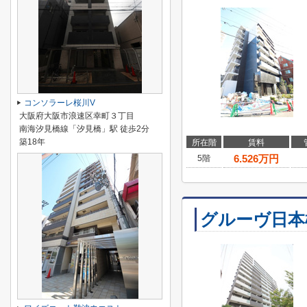
コンソラーレ桜川V
大阪府大阪市浪速区幸町３丁目
南海汐見橋線「汐見橋」駅 徒歩2分
築18年
所在階
賃料
6.526
万円
5階
グルーヴ日本