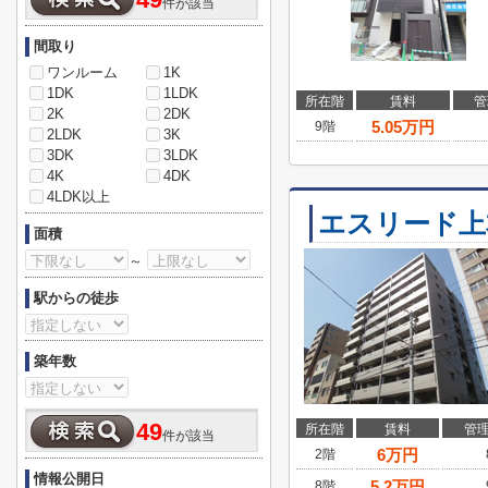
49
件が該当
間取り
ワンルーム
1K
1DK
1LDK
所在階
賃料
管
2K
2DK
5.05
万円
9階
2LDK
3K
3DK
3LDK
4K
4DK
4LDK以上
エスリード上
面積
～
駅からの徒歩
築年数
49
所在階
賃料
管
件が該当
6
万円
2階
情報公開日
5.2
万円
8階