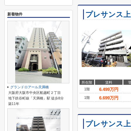
プレサンス上
新着物件
所在階
賃料
グランドロアール天満橋
6.499
万円
1階
大阪府大阪市中央区船越町２丁目
6.699
万円
1階
地下鉄谷町線「天満橋」駅 徒歩8分
築11年
プレサンス上