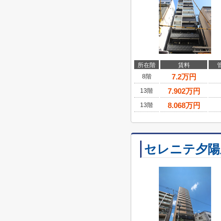
所在階
賃料
7.2
万円
8階
7.902
万円
13階
8.068
万円
13階
セレニテ夕陽