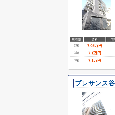
所在階
賃料
管
7.05
万円
2階
7.1
万円
3階
7.1
万円
3階
プレサンス谷