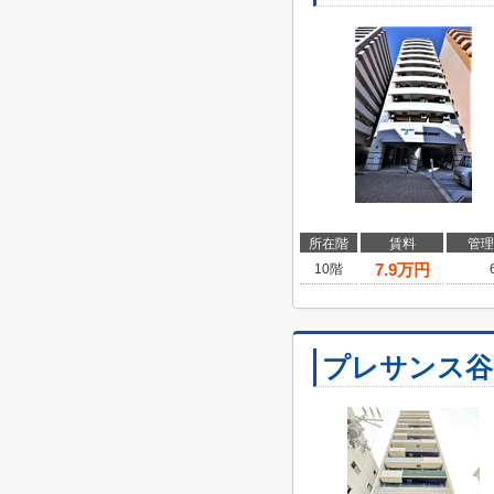
所在階
賃料
管理
7.9
万円
10階
プレサンス谷