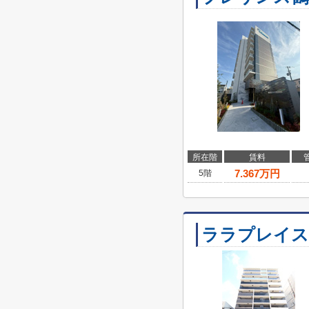
所在階
賃料
7.367
万円
5階
ララプレイス