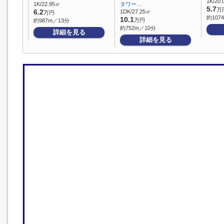
1K/20
1K/22.95㎡
タワー…
5.7
万
6.2
1DK/27.25㎡
万円
約107
10.1
万円
約987m／13分
約752m／10分
詳細を見る
詳細を見る