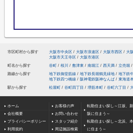
市区町村から探す
大阪市中央区
/
大阪市浪速区
/
大阪市西区
/
大
大阪市天王寺区
/
大阪市港区
町名から探す
谷町
/
桜川
/
敷津東
/
南堀江
/
西天満
/
立売堀
/
路線から探す
地下鉄御堂筋線
/
地下鉄長堀鶴見緑地
/
地下鉄
地下鉄四つ橋線
/
阪神電鉄阪神なんば
/
東海道
駅から探す
松屋町
/
谷町四丁目
/
堺筋本町
/
谷町六丁目
/
ホーム
お客様の声
転勤住まい探し～江坂、
会社概要
お問い合わせ
阪に住まう～
プライバシーポリシー
スタッフ紹介
転勤住まい探し～北浜、
利用規約
周辺施設検索
に住まう～