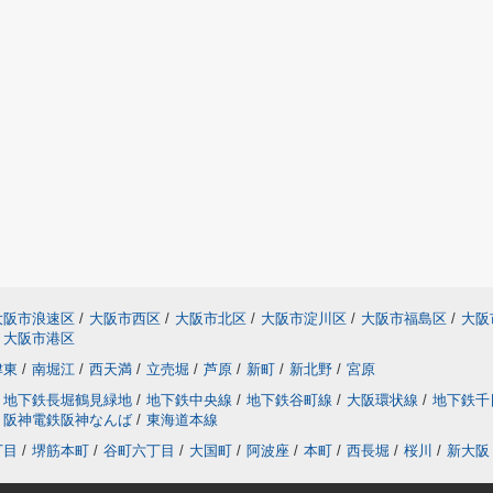
大阪市浪速区
/
大阪市西区
/
大阪市北区
/
大阪市淀川区
/
大阪市福島区
/
大阪
大阪市港区
津東
/
南堀江
/
西天満
/
立売堀
/
芦原
/
新町
/
新北野
/
宮原
地下鉄長堀鶴見緑地
/
地下鉄中央線
/
地下鉄谷町線
/
大阪環状線
/
地下鉄千
阪神電鉄阪神なんば
/
東海道本線
丁目
/
堺筋本町
/
谷町六丁目
/
大国町
/
阿波座
/
本町
/
西長堀
/
桜川
/
新大阪