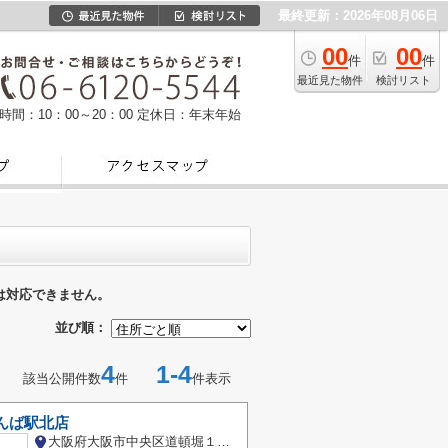
最終更新：2026年08月06日
00
00
件
件
最近見た物件
検討リスト
時間：10：00～20：00
定休日：年末年始
は対応できません。
並び順：
4
1-4
該当公開件数
件
件表示
んば駅北店
大阪府大阪市中央区道頓堀１丁目