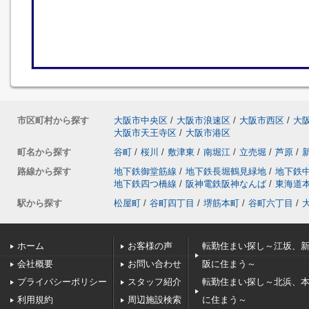
市区町村から探す
大阪市中央区
/
大阪市浪速区
/
大阪市西区
/
大
大阪市天王寺区
/
大阪市港区
町名から探す
谷町
/
桜川
/
敷津東
/
南堀江
/
立売堀
/
芦原
/
路線から探す
地下鉄御堂筋線
/
地下鉄長堀鶴見緑地
/
地下鉄
地下鉄四つ橋線
/
阪神電鉄阪神なんば
/
東海道
駅から探す
松屋町
/
谷町四丁目
/
堺筋本町
/
谷町六丁目
/
ホーム
お客様の声
転勤住まい探し～江坂、
会社概要
お問い合わせ
阪に住まう～
プライバシーポリシー
スタッフ紹介
転勤住まい探し～北浜、
利用規約
周辺施設検索
に住まう～