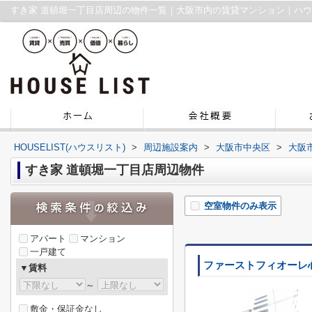
すき家 道頓堀一丁目店周辺の物件一覧｜大阪市内の賃貸マンション｜ハ
HOUSELIST(ハウスリスト)
>
周辺施設案内
>
大阪市中央区
>
大阪
すき家 道頓堀一丁目店周辺物件
空室物件のみ表示
アパート
マンション
一戸建て
ファーストフィオーレ
▼賃料
～
敷金・保証金なし