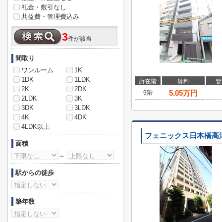
礼金・敷引なし
共益費・管理費込み
3
件が該当
間取り
ワンルーム
1K
1DK
1LDK
所在階
賃料
管
2K
2DK
5.05
万円
9階
2LDK
3K
3DK
3LDK
4K
4DK
4LDK以上
フェニックス日本橋高
面積
～
駅からの徒歩
築年数