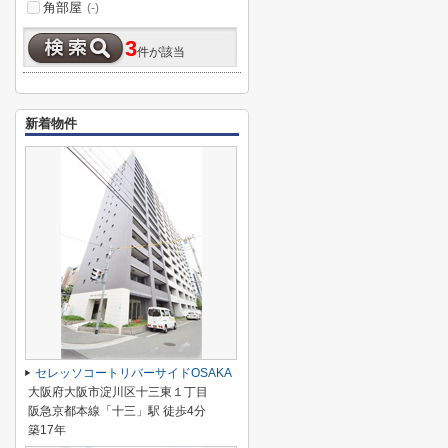
角部屋
(-)
3
件が該当
新着物件
セレッソコートリバーサイドOSAKA
大阪府大阪市淀川区十三東１丁目
阪急京都本線「十三」駅 徒歩4分
築17年