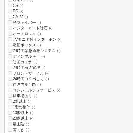
(-)
CS
(-)
BS
(-)
CATV
(-)
光ファイバー
(-)
インターネット対応
(-)
オートロック
(-)
TVモニタ付インターホン
(-)
宅配ボックス
(-)
24時間緊急通報システム
(-)
ディンプルキー
(-)
防犯カメラ
(-)
24時間有人管理
(-)
フロントサービス
(-)
24時間ゴミ出し可
(-)
住戸内覧可能
(-)
コンシェルジュサービス
(-)
駐車場あり
(-)
2階以上
(-)
1階の物件
(-)
10階以上
(-)
20階以上
(-)
最上階
(-)
南向き
(-)