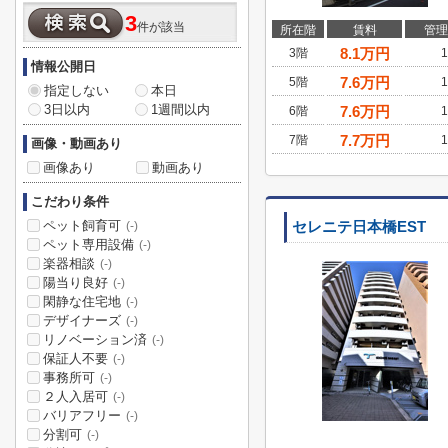
3
件が該当
所在階
賃料
管理
8.1
万円
3階
1
情報公開日
7.6
万円
5階
1
指定しない
本日
3日以内
1週間以内
7.6
万円
6階
1
7.7
万円
7階
1
画像・動画あり
画像あり
動画あり
こだわり条件
ペット飼育可
セレニテ日本橋EST
(-)
ペット専用設備
(-)
楽器相談
(-)
陽当り良好
(-)
閑静な住宅地
(-)
デザイナーズ
(-)
リノベーション済
(-)
保証人不要
(-)
事務所可
(-)
２人入居可
(-)
バリアフリー
(-)
分割可
(-)