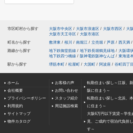
市区町村から探す
大阪市中央区
/
大阪市浪速区
/
大阪市西区
/
大
大阪市天王寺区
/
大阪市港区
町名から探す
敷津東
/
桜川
/
南堀江
/
立売堀
/
芦原
/
西天満
/
路線から探す
地下鉄御堂筋線
/
地下鉄長堀鶴見緑地
/
大阪環
地下鉄四つ橋線
/
阪神電鉄阪神なんば
/
東海道
駅から探す
堺筋本町
/
松屋町
/
大国町
/
阿波座
/
谷町四丁
ホーム
お客様の声
転勤住まい探し～江坂、
会社概要
お問い合わせ
阪に住まう～
プライバシーポリシー
スタッフ紹介
転勤住まい探し～北浜、
利用規約
周辺施設検索
に住まう～
サイトマップ
大阪6万円以下賃貸～学生
物件カタログ
見、ご成約で宿泊代負担
す～