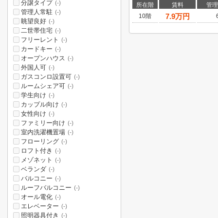
分譲タイプ
(-)
所在階
賃料
管理
管理人常駐
(-)
7.9
万円
10階
眺望良好
(-)
二世帯住宅
(-)
フリーレント
(-)
カードキー
(-)
オープンハウス
(-)
外国人可
(-)
ガスコンロ設置可
(-)
ルームシェア可
(-)
学生向け
(-)
カップル向け
(-)
女性向け
(-)
ファミリー向け
(-)
室内洗濯機置場
(-)
フローリング
(-)
ロフト付き
(-)
メゾネット
(-)
ベランダ
(-)
バルコニー
(-)
ルーフバルコニー
(-)
オール電化
(-)
エレベーター
(-)
照明器具付き
(-)