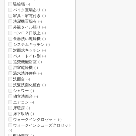
駐輪場
(-)
バイク置場あり
(-)
家具・家電付き
(-)
洗濯機置場有
(-)
外観タイル張り
(-)
コンロ２口以上
(-)
食器洗い乾燥機
(-)
システムキッチン
(-)
対面式キッチン
(-)
バス・トイレ別
(-)
追焚機能浴室
(-)
浴室乾燥機
(-)
温水洗浄便座
(-)
洗面台
(-)
洗髪洗面化粧台
(-)
シャワー
(-)
独立洗面台
(-)
エアコン
(-)
床暖房
(-)
床下収納
(-)
ウォークインクロゼット
(-)
ウォークインシューズクロゼット
(-)
収納豊富