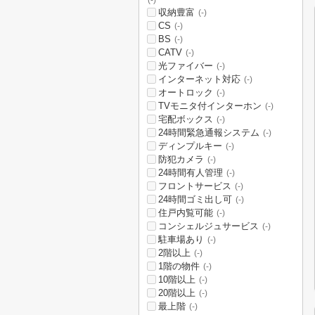
(-)
収納豊富
(-)
CS
(-)
BS
(-)
CATV
(-)
光ファイバー
(-)
インターネット対応
(-)
オートロック
(-)
TVモニタ付インターホン
(-)
宅配ボックス
(-)
24時間緊急通報システム
(-)
ディンプルキー
(-)
防犯カメラ
(-)
24時間有人管理
(-)
フロントサービス
(-)
24時間ゴミ出し可
(-)
住戸内覧可能
(-)
コンシェルジュサービス
(-)
駐車場あり
(-)
2階以上
(-)
1階の物件
(-)
10階以上
(-)
20階以上
(-)
最上階
(-)