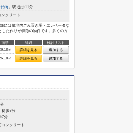
千代崎
」駅 徒歩11分
コンクリート
部には敷地内ごみ置き場・エレベータな
とした作りが特徴の物件です。多くの方
面積
詳細
検討リスト
26.18㎡
詳細を見る
追加する
26.18㎡
詳細を見る
追加する
5分
 徒歩7分
歩7分
筋コンクリート