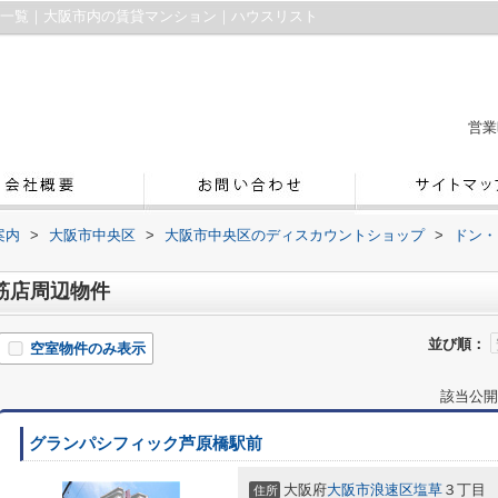
件一覧｜大阪市内の賃貸マンション｜ハウスリスト
営業
案内
>
大阪市中央区
>
大阪市中央区のディスカウントショップ
>
ドン・
筋店周辺物件
並び順：
空室物件のみ表示
該当公開
グランパシフィック芦原橋駅前
大阪府
大阪市浪速区
塩草
３丁目
住所