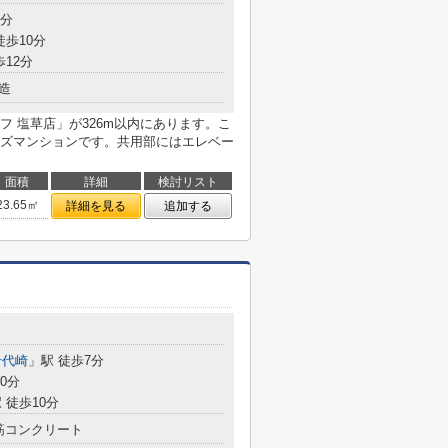
2分
徒歩10分
歩12分
造
 塩草店」が326m以内にあります。こ
ズマンションです。共用部にはエレベー
面積
詳細
検討リスト
23.65㎡
詳細を見る
追加する
千代崎
」駅 徒歩7分
0分
 徒歩10分
筋コンクリート