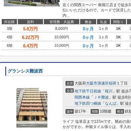
近くの関西スーパー 南堀江店まで徒歩
払いいただけるので、カードで決済した
内...
所在階
賃料
管理費・共益費
敷金
礼金
間取り
5.8
万円
0ヶ月
3階
8,000円
1ヶ月
1K
6.22
万円
0ヶ月
4階
10,000円
1ヶ月
1K
6.4
万円
0ヶ月
6階
10,000円
1ヶ月
1K
グランシス難波西
大阪府
大阪市浪速区
稲荷
１丁目
住所
交通
地下鉄千日前線
「
桜川
」駅 徒歩
関西本線
「
ＪＲ難波
」駅 徒歩8分
地下鉄四つ橋線
「
なんば
」駅 徒
築17年
10階建
鉄
築年
階数
構造
ライフ 塩草店まで137mです。眺めの
かがですか。外観タイル張りは、手入れ