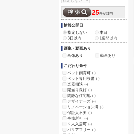
25
件が該当
情報公開日
指定しない
本日
3日以内
1週間以内
画像・動画あり
画像あり
動画あり
こだわり条件
ペット飼育可
(-)
ペット専用設備
(-)
楽器相談
(-)
陽当り良好
(-)
閑静な住宅地
(-)
デザイナーズ
(-)
リノベーション済
(-)
保証人不要
(-)
事務所可
(-)
２人入居可
(-)
バリアフリー
(-)