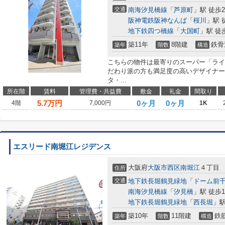
交通
南海汐見橋線
「
芦原町
」駅 徒歩
阪神電鉄阪神なんば
「
桜川
」駅 
地下鉄四つ橋線
「
大国町
」駅 徒
築11年
8階建
鉄骨
築年
階数
構造
こちらの物件は最寄りのスーパー「ライフ
だわり派の方も満足度の高いデザイナー
タ・...
所在階
賃料
管理費・共益費
敷金
礼金
間取り
5.7
万円
0ヶ月
0ヶ月
4階
7,000円
1K
エスリード南堀江レジデンス
大阪府
大阪市西区
南堀江
４丁目
住所
交通
地下鉄長堀鶴見緑地
「
ドーム前
南海汐見橋線
「
汐見橋
」駅 徒歩1
地下鉄長堀鶴見緑地
「
西長堀
」駅
築10年
11階建
鉄
築年
階数
構造