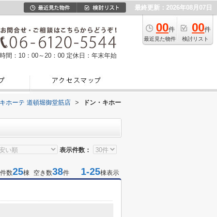
最終更新：2026年08月07日
00
00
件
件
最近見た物件
検討リスト
時間：10：00～20：00
定休日：年末年始
キホーテ 道頓堀御堂筋店
>
ドン・キホー
表示件数：
25
38
1-25
件数
棟 空き数
件
棟表示