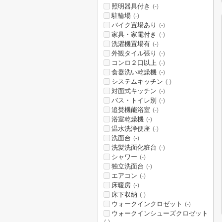
照明器具付き
(-)
駐輪場
(-)
バイク置場あり
(-)
家具・家電付き
(-)
洗濯機置場有
(-)
外観タイル張り
(-)
コンロ２口以上
(-)
食器洗い乾燥機
(-)
システムキッチン
(-)
対面式キッチン
(-)
バス・トイレ別
(-)
追焚機能浴室
(-)
浴室乾燥機
(-)
温水洗浄便座
(-)
洗面台
(-)
洗髪洗面化粧台
(-)
シャワー
(-)
独立洗面台
(-)
エアコン
(-)
床暖房
(-)
床下収納
(-)
ウォークインクロゼット
(-)
ウォークインシューズクロゼット