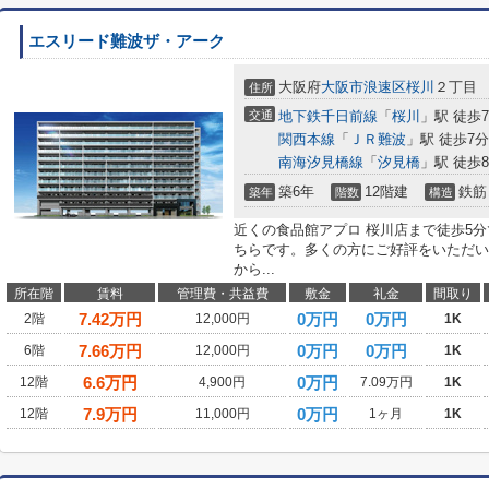
エスリード難波ザ・アーク
大阪府
大阪市浪速区
桜川
２丁目
住所
交通
地下鉄千日前線
「
桜川
」駅 徒歩
関西本線
「
ＪＲ難波
」駅 徒歩7分
南海汐見橋線
「
汐見橋
」駅 徒歩
築6年
12階建
鉄筋
築年
階数
構造
近くの食品館アプロ 桜川店まで徒歩5
ちらです。多くの方にご好評をいただい
から...
所在階
賃料
管理費・共益費
敷金
礼金
間取り
7.42
万円
0万円
0万円
2階
12,000円
1K
7.66
万円
0万円
0万円
6階
12,000円
1K
6.6
万円
0万円
12階
4,900円
7.09万円
1K
7.9
万円
0万円
12階
11,000円
1ヶ月
1K