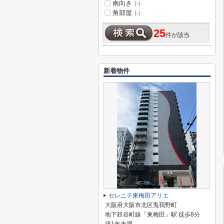
南向き
(-)
角部屋
(-)
25
件が該当
新着物件
セレニテ東梅田アリエ
大阪府大阪市北区兎我野町
地下鉄谷町線「東梅田」駅 徒歩8分