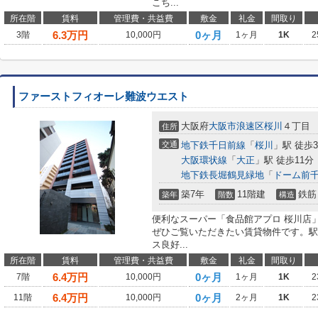
こち...
所在階
賃料
管理費・共益費
敷金
礼金
間取り
6.3
万円
0ヶ月
3階
10,000円
1ヶ月
1K
2
ファーストフィオーレ難波ウエスト
大阪府
大阪市浪速区
桜川
４丁目
住所
交通
地下鉄千日前線
「
桜川
」駅 徒歩
大阪環状線
「
大正
」駅 徒歩11分
地下鉄長堀鶴見緑地
「
ドーム前
築7年
11階建
鉄筋
築年
階数
構造
便利なスーパー「食品館アプロ 桜川店」
ぜひご覧いただきたい賃貸物件です。駅
ス良好...
所在階
賃料
管理費・共益費
敷金
礼金
間取り
6.4
万円
0ヶ月
7階
10,000円
1ヶ月
1K
2
6.4
万円
0ヶ月
11階
10,000円
2ヶ月
1K
2