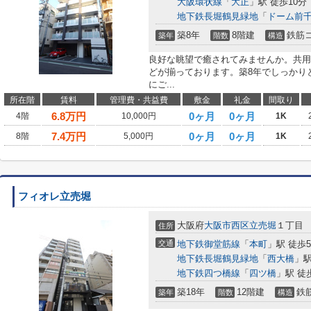
大阪環状線
「
大正
」駅 徒歩10分
地下鉄長堀鶴見緑地
「
ドーム前
築8年
8階建
鉄筋
築年
階数
構造
良好な眺望で癒されてみませんか。共用
どが揃っております。築8年でしっかり
にご...
所在階
賃料
管理費・共益費
敷金
礼金
間取り
6.8
万円
0ヶ月
0ヶ月
4階
10,000円
1K
7.4
万円
0ヶ月
0ヶ月
8階
5,000円
1K
フィオレ立売堀
大阪府
大阪市西区
立売堀
１丁目
住所
交通
地下鉄御堂筋線
「
本町
」駅 徒歩
地下鉄長堀鶴見緑地
「
西大橋
」駅
地下鉄四つ橋線
「
四ツ橋
」駅 徒
築18年
12階建
鉄
築年
階数
構造