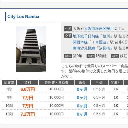
City Lux Namba
大阪府
大阪市浪速区
桜川
２丁目
住所
交通
地下鉄千日前線
「
桜川
」駅 徒歩
関西本線
「
ＪＲ難波
」駅 徒歩6分
南海汐見橋線
「
汐見橋
」駅 徒歩
築9年
13階建
鉄筋
築年
階数
構造
こちらの物件は最寄りのスーパー「食品館
す。築8年の物件で充実した毎日を過ご
がで...
所在階
賃料
管理費・共益費
敷金
礼金
間取り
6.6
万円
0ヶ月
3階
10,000円
0.5ヶ月
1K
7
万円
0ヶ月
7階
10,000円
0.5ヶ月
1K
7
万円
0ヶ月
10階
10,000円
0.5ヶ月
1K
7.2
万円
0ヶ月
12階
10,000円
0.5ヶ月
1K