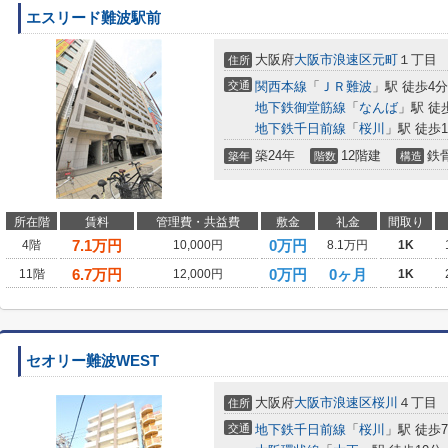
エスリード難波駅前
大阪府
大阪市浪速区
元町
１丁目
住所
交通
関西本線
「
ＪＲ難波
」駅 徒歩4分
地下鉄御堂筋線
「
なんば
」駅 徒
地下鉄千日前線
「
桜川
」駅 徒歩1
築24年
12階建
鉄
築年
階数
構造
所在階
賃料
管理費・共益費
敷金
礼金
間取り
7.1
万円
0万円
4階
10,000円
8.1万円
1K
6.7
万円
0万円
0ヶ月
11階
12,000円
1K
セオリー難波WEST
大阪府
大阪市浪速区
桜川
４丁目
住所
交通
地下鉄千日前線
「
桜川
」駅 徒歩