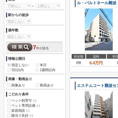
ル・パルトネール難波
～
駅からの徒歩
築年数
7
件が該当
所在階
賃料
管
情報公開日
6.4
万円
8階
指定しない
本日
3日以内
1週間以内
画像・動画あり
画像あり
動画あり
エステムコート難波セ
こだわり条件
ペット飼育可
(-)
ペット専用設備
(-)
楽器相談
(-)
陽当り良好
(-)