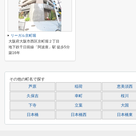
リーガル京町堀
大阪府大阪市西区京町堀２丁目
地下鉄千日前線「阿波座」駅 徒歩5分
築16年
その他の町名で探す
芦原
稲荷
恵美須西
久保吉
幸町
桜川
下寺
立葉
大国
日本橋
日本橋西
日本橋東