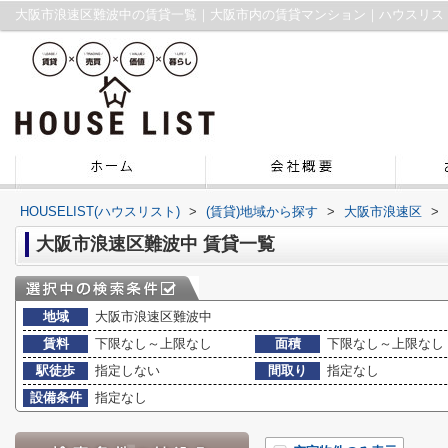
大阪市浪速区難波中の賃貸一覧｜大阪市内の賃貸マンション｜ハウスリス
HOUSELIST(ハウスリスト)
>
(賃貸)地域から探す
>
大阪市浪速区
>
大阪市浪速区難波中 賃貸一覧
地域
大阪市浪速区難波中
賃料
下限なし～上限なし
面積
下限なし～上限なし
駅徒歩
指定しない
間取り
指定なし
設備条件
指定なし