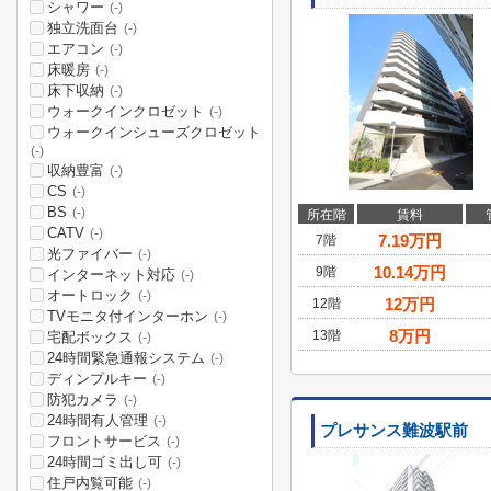
シャワー
(-)
独立洗面台
(-)
エアコン
(-)
床暖房
(-)
床下収納
(-)
ウォークインクロゼット
(-)
ウォークインシューズクロゼット
(-)
収納豊富
(-)
CS
(-)
BS
(-)
所在階
賃料
CATV
(-)
7.19
万円
7階
光ファイバー
(-)
10.14
万円
9階
インターネット対応
(-)
オートロック
(-)
12
万円
12階
TVモニタ付インターホン
(-)
8
万円
13階
宅配ボックス
(-)
24時間緊急通報システム
(-)
ディンプルキー
(-)
防犯カメラ
(-)
24時間有人管理
(-)
プレサンス難波駅前
フロントサービス
(-)
24時間ゴミ出し可
(-)
住戸内覧可能
(-)