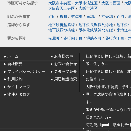
市区町村から探す
大阪市中央区
/
大阪市浪速区
/
大阪市西区
/
大
大阪市天王寺区
/
大阪市港区
町名から探す
谷町
/
桜川
/
敷津東
/
南堀江
/
立売堀
/
芦原
/
路線から探す
地下鉄御堂筋線
/
地下鉄長堀鶴見緑地
/
地下鉄
地下鉄四つ橋線
/
阪神電鉄阪神なんば
/
東海道
駅から探す
松屋町
/
谷町四丁目
/
堺筋本町
/
谷町六丁目
/
ホーム
お客様の声
転勤住まい探し～江坂、
会社概要
お問い合わせ
阪に住まう～
プライバシーポリシー
スタッフ紹介
転勤住まい探し～北浜、
利用規約
周辺施設検索
に住まう～
サイトマップ
大阪6万円以下賃貸～学生
物件カタログ
見、ご成約で宿泊代負担
す～
審査が心配～保証人なし
居されたい方～
初期費用good～敷金礼金