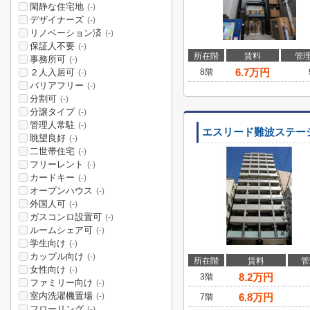
閑静な住宅地
(-)
デザイナーズ
(-)
リノベーション済
(-)
保証人不要
(-)
所在階
賃料
管
事務所可
(-)
6.7
万円
２人入居可
8階
(-)
バリアフリー
(-)
分割可
(-)
分譲タイプ
(-)
管理人常駐
(-)
エスリード難波ステー
眺望良好
(-)
二世帯住宅
(-)
フリーレント
(-)
カードキー
(-)
オープンハウス
(-)
外国人可
(-)
ガスコンロ設置可
(-)
ルームシェア可
(-)
学生向け
(-)
カップル向け
(-)
所在階
賃料
管
女性向け
(-)
8.2
万円
3階
ファミリー向け
(-)
室内洗濯機置場
6.8
万円
(-)
7階
フローリング
(-)