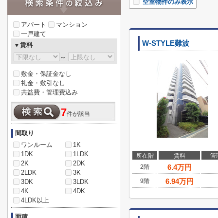
空室物件のみ表示
アパート
マンション
一戸建て
W-STYLE難波
▼賃料
～
敷金・保証金なし
礼金・敷引なし
共益費・管理費込み
7
件が該当
間取り
ワンルーム
1K
1DK
1LDK
所在階
賃料
管
2K
2DK
6.4
万円
2階
2LDK
3K
6.94
万円
9階
3DK
3LDK
4K
4DK
4LDK以上
面積