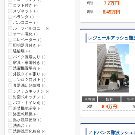
7.7
万円
8階
ロフト付き
(-)
メゾネット
(-)
8.45
万円
8階
ベランダ
(-)
バルコニー
(-)
ルーフバルコニー
(-)
オール電化
(-)
レジュールアッシュ難
エレベーター
(-)
照明器具付き
(-)
駐輪場
(-)
バイク置場あり
(-)
家具・家電付き
(-)
洗濯機置場有
(-)
外観タイル張り
(-)
コンロ２口以上
(-)
食器洗い乾燥機
(-)
システムキッチン
(-)
対面式キッチン
(-)
所在階
賃料
管理
バス・トイレ別
(-)
6.9
万円
6階
追焚機能浴室
(-)
浴室乾燥機
(-)
温水洗浄便座
(-)
洗面台
(-)
洗髪洗面化粧台
(-)
アドバンス難波ラシュ