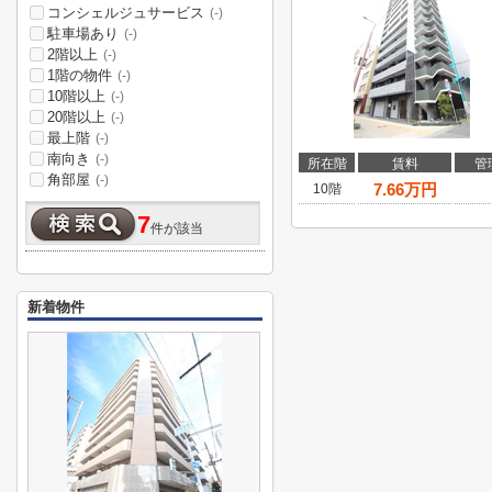
コンシェルジュサービス
(-)
駐車場あり
(-)
2階以上
(-)
1階の物件
(-)
10階以上
(-)
20階以上
(-)
最上階
(-)
南向き
(-)
所在階
賃料
管
角部屋
(-)
7.66
万円
10階
7
件が該当
新着物件