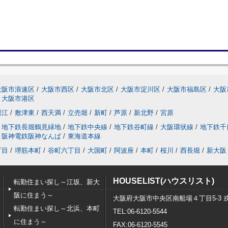
大阪市浪速区
/
大阪市西区
/
大阪市北区
/
大阪市淀川区
/
大阪市福島区
/
大阪
大阪市港区
堀江
/
敷津東
/
西天満
/
立売堀
/
新町
/
芦原
/
新北野
/
宮原
地下鉄長堀鶴見緑地
/
地下鉄中央線
/
地下鉄谷町線
/
大阪環状線
/
地下鉄千
阪神電鉄阪神なんば
/
東海道本線
丁目
/
堺筋本町
/
谷町六丁目
/
大国町
/
阿波座
/
本町
/
桜川
/
西長堀
/
新大阪
HOUSELIST(ハウスリスト)
転勤住まい探し～江坂、新大
阪に住まう～
大阪府大阪市中央区南船場４丁目5-3 
転勤住まい探し～北浜、本町
TEL:06-6120-5544
に住まう～
FAX:06-6120-5545