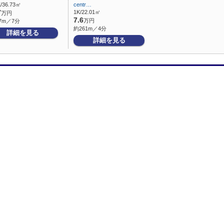
/36.73㎡
centr…
7
1K/22.01㎡
万円
7.6
万円
7m／7分
約261m／4分
詳細を見る
詳細を見る