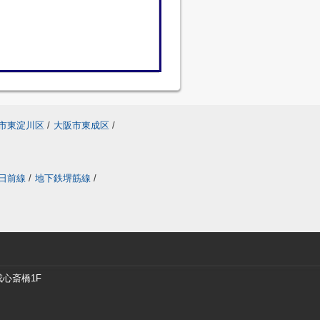
市東淀川区
/
大阪市東成区
/
日前線
/
地下鉄堺筋線
/
戎心斎橋1F