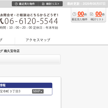
最終更新：2026年08月07日
00
00
件
件
最近見た物件
検討リスト
時間：10：00～20：00
定休日：年末年始
グ 南久宝寺店
情報
宝寺町３丁目3
MAP
▼