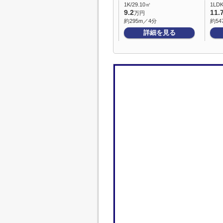
1K/29.10㎡
1LDK
9.2
11.
万円
約295m／4分
約54
詳細を見る