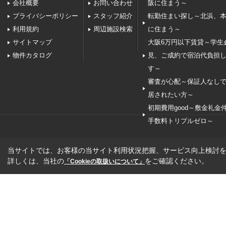
会社概要
お問い合わせ
阪に住まう～
プライバシーポリシー
スタッフ紹介
転勤住まい探し～北浜、
利用規約
周辺施設検索
に住まう～
サイトマップ
大阪6万円以下賃貸～学生
物件カタログ
見、ご成約で宿泊代負担
す～
審査が心配～保証人なし
居されたい方～
初期費用good～敷金礼金
手数料トリプルゼロ～
当サイトでは、お客様の当サイト利用状況把握、サービス向上検討を目
詳しくは、当社の
をご確認ください。
「Cookieの取扱いについて」