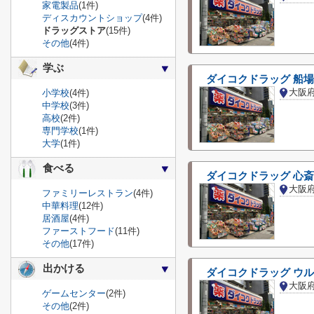
家電製品
(1件)
ディスカウントショップ
(4件)
ドラッグストア
(15件)
その他
(4件)
学ぶ
ダイコクドラッグ 船
小学校
(4件)
中学校
(3件)
高校
(2件)
専門学校
(1件)
大学
(1件)
食べる
ダイコクドラッグ 心
ファミリーレストラン
(4件)
中華料理
(12件)
居酒屋
(4件)
ファーストフード
(11件)
その他
(17件)
出かける
ダイコクドラッグ ウ
ゲームセンター
(2件)
その他
(2件)