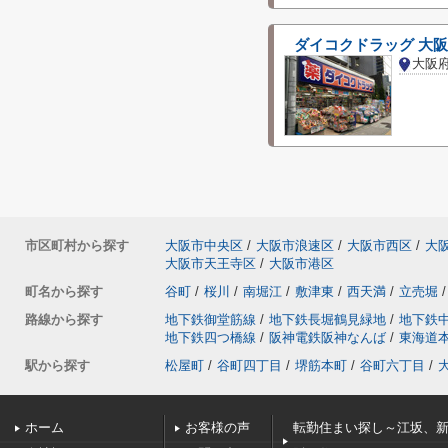
ダイコクドラッグ 大
市区町村から探す
大阪市中央区
/
大阪市浪速区
/
大阪市西区
/
大
大阪市天王寺区
/
大阪市港区
町名から探す
谷町
/
桜川
/
南堀江
/
敷津東
/
西天満
/
立売堀
/
路線から探す
地下鉄御堂筋線
/
地下鉄長堀鶴見緑地
/
地下鉄
地下鉄四つ橋線
/
阪神電鉄阪神なんば
/
東海道
駅から探す
松屋町
/
谷町四丁目
/
堺筋本町
/
谷町六丁目
/
ホーム
お客様の声
転勤住まい探し～江坂、