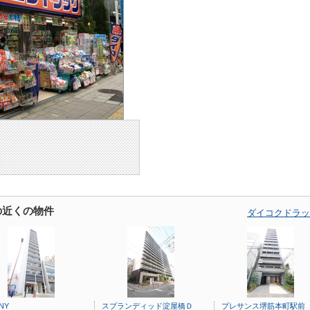
の近くの物件
ダイコクドラッ
NY
スプランディッド淀屋橋Ｄ
プレサンス堺筋本町駅前