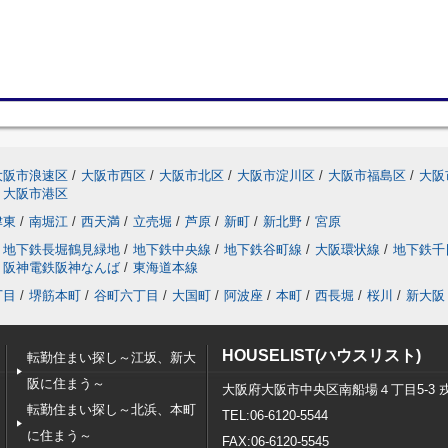
大阪市浪速区
/
大阪市西区
/
大阪市北区
/
大阪市淀川区
/
大阪市福島区
/
大阪
大阪市港区
津東
/
南堀江
/
西天満
/
立売堀
/
芦原
/
新町
/
新北野
/
宮原
地下鉄長堀鶴見緑地
/
地下鉄中央線
/
地下鉄谷町線
/
大阪環状線
/
地下鉄千
阪神電鉄阪神なんば
/
東海道本線
丁目
/
堺筋本町
/
谷町六丁目
/
大国町
/
阿波座
/
本町
/
西長堀
/
桜川
/
新大阪
HOUSELIST(ハウスリスト)
転勤住まい探し～江坂、新大
阪に住まう～
大阪府大阪市中央区南船場４丁目5-3 
転勤住まい探し～北浜、本町
TEL:06-6120-5544
に住まう～
FAX:06-6120-5545