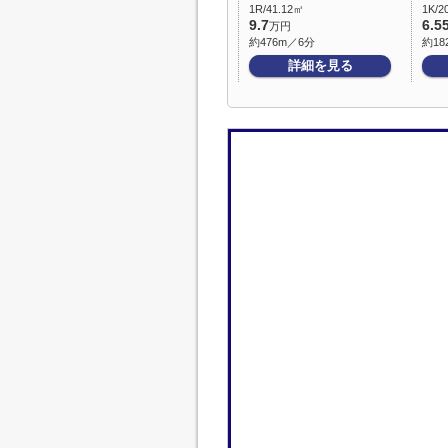
1R/41.12㎡
1K/2
9.7
6.5
万円
約476m／6分
約18
詳細を見る