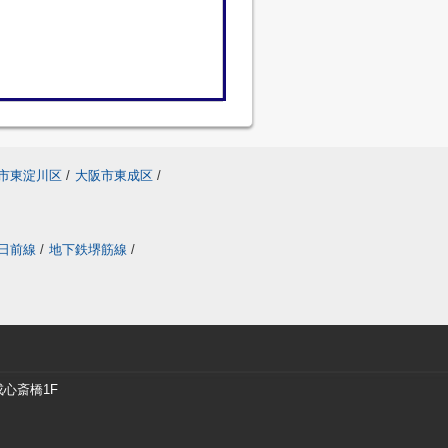
市東淀川区
/
大阪市東成区
/
日前線
/
地下鉄堺筋線
/
戎心斎橋1F