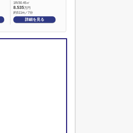
1R/30.45㎡
8.535
万円
約511m／7分
詳細を見る