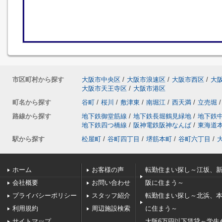
市区町村から探す
大阪市中央区
/
大阪市浪速区
/
大阪市西区
/
大
大阪市天王寺区
/
大阪市港区
町名から探す
谷町
/
桜川
/
敷津東
/
南堀江
/
西天満
/
立売堀
/
路線から探す
地下鉄御堂筋線
/
地下鉄長堀鶴見緑地
/
地下鉄
地下鉄四つ橋線
/
阪神電鉄阪神なんば
/
東海道
駅から探す
松屋町
/
谷町四丁目
/
堺筋本町
/
谷町六丁目
/
ホーム
お客様の声
転勤住まい探し～江坂、
会社概要
お問い合わせ
阪に住まう～
プライバシーポリシー
スタッフ紹介
転勤住まい探し～北浜、
利用規約
周辺施設検索
に住まう～
サイトマップ
大阪6万円以下賃貸～学生