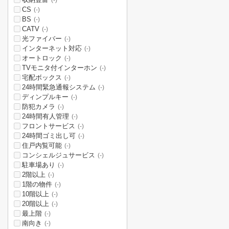
(-)
CS
(-)
BS
(-)
CATV
(-)
光ファイバー
(-)
インターネット対応
(-)
オートロック
(-)
TVモニタ付インターホン
(-)
宅配ボックス
(-)
24時間緊急通報システム
(-)
ディンプルキー
(-)
防犯カメラ
(-)
24時間有人管理
(-)
フロントサービス
(-)
24時間ゴミ出し可
(-)
住戸内覧可能
(-)
コンシェルジュサービス
(-)
駐車場あり
(-)
2階以上
(-)
1階の物件
(-)
10階以上
(-)
20階以上
(-)
最上階
(-)
南向き
(-)