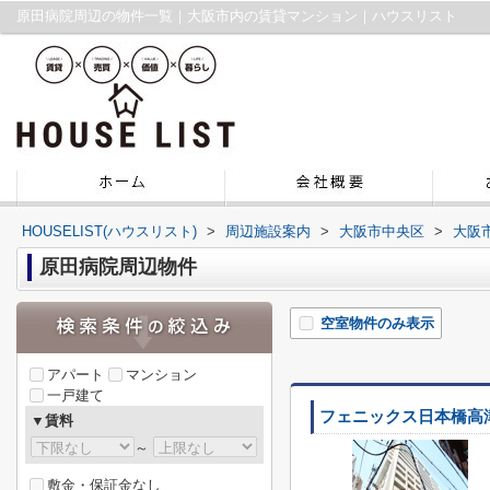
原田病院周辺の物件一覧｜大阪市内の賃貸マンション｜ハウスリスト
HOUSELIST(ハウスリスト)
>
周辺施設案内
>
大阪市中央区
>
大阪
原田病院周辺物件
空室物件のみ表示
アパート
マンション
一戸建て
フェニックス日本橋高
▼賃料
～
敷金・保証金なし