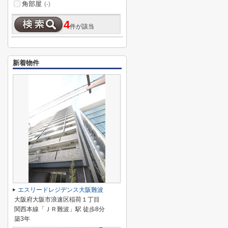
角部屋
(-)
4
件が該当
新着物件
エスリードレジデンス大阪難波
大阪府大阪市浪速区稲荷１丁目
関西本線「ＪＲ難波」駅 徒歩8分
築3年