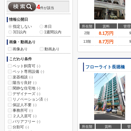
4
件が該当
情報公開日
指定しない
本日
所在階
賃料
管理
3日以内
1週間以内
8.1
万円
2階
8.7
万円
13階
画像・動画あり
画像あり
動画あり
こだわり条件
ペット飼育可
(-)
フローライト長堀橋
ペット専用設備
(-)
楽器相談
(-)
陽当り良好
(-)
閑静な住宅地
(-)
デザイナーズ
(-)
リノベーション済
(-)
保証人不要
(-)
事務所可
(-)
２人入居可
(-)
バリアフリー
(-)
所在階
賃料
管
分割可
(-)