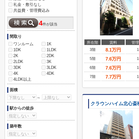
礼金・敷引なし
共益費・管理費込み
4
件が該当
間取り
所在階
賃料
管理
ワンルーム
1K
8.1
万円
1DK
1LDK
3階
1
2K
2DK
7.6
万円
5階
1
2LDK
3K
3DK
3LDK
7.6
万円
6階
1
4K
4DK
7.7
万円
7階
1
4LDK以上
面積
～
クラウンハイム北心斎
駅からの徒歩
築年数