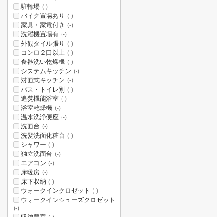
駐輪場
(-)
バイク置場あり
(-)
家具・家電付き
(-)
洗濯機置場有
(-)
外観タイル張り
(-)
コンロ２口以上
(-)
食器洗い乾燥機
(-)
システムキッチン
(-)
対面式キッチン
(-)
バス・トイレ別
(-)
追焚機能浴室
(-)
浴室乾燥機
(-)
温水洗浄便座
(-)
洗面台
(-)
洗髪洗面化粧台
(-)
シャワー
(-)
独立洗面台
(-)
エアコン
(-)
床暖房
(-)
床下収納
(-)
ウォークインクロゼット
(-)
ウォークインシューズクロゼット
(-)
収納豊富