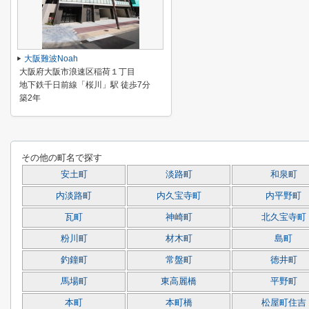
大阪難波Noah
大阪府大阪市浪速区稲荷１丁目
地下鉄千日前線「桜川」駅 徒歩7分
築2年
その他の町名で探す
安土町
淡路町
和泉町
内淡路町
内久宝寺町
内平野町
瓦町
神崎町
北久宝寺町
粉川町
材木町
島町
釣鐘町
常盤町
徳井町
馬場町
東高麗橋
平野町
本町
本町橋
松屋町住吉