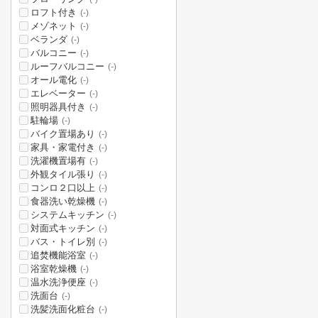
ロフト付き
(-)
メゾネット
(-)
ベランダ
(-)
バルコニー
(-)
ルーフバルコニー
(-)
オール電化
(-)
エレベーター
(-)
照明器具付き
(-)
駐輪場
(-)
バイク置場あり
(-)
家具・家電付き
(-)
洗濯機置場有
(-)
外観タイル張り
(-)
コンロ２口以上
(-)
食器洗い乾燥機
(-)
システムキッチン
(-)
対面式キッチン
(-)
バス・トイレ別
(-)
追焚機能浴室
(-)
浴室乾燥機
(-)
温水洗浄便座
(-)
洗面台
(-)
洗髪洗面化粧台
(-)