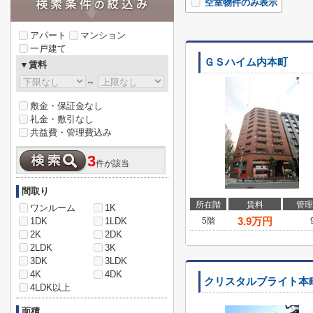
空室物件のみ表示
アパート
マンション
一戸建て
ＧＳハイム内本町
▼賃料
～
敷金・保証金なし
礼金・敷引なし
共益費・管理費込み
3
件が該当
間取り
所在階
賃料
管理
ワンルーム
1K
3.9
万円
1DK
1LDK
5階
2K
2DK
2LDK
3K
3DK
3LDK
4K
4DK
クリスタルブライト本
4LDK以上
面積