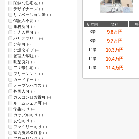
閑静な住宅地
(-)
デザイナーズ
(-)
リノベーション済
(-)
保証人不要
(-)
所在階
賃料
管
事務所可
(-)
9.8
万円
3階
２人入居可
(-)
バリアフリー
(-)
9.7
万円
8階
分割可
(-)
10.3
万円
11階
分譲タイプ
(-)
管理人常駐
(-)
10.4
万円
11階
眺望良好
(-)
11.4
万円
二世帯住宅
15階
(-)
フリーレント
(-)
カードキー
(-)
オープンハウス
(-)
外国人可
(-)
ガスコンロ設置可
(-)
ルームシェア可
(-)
学生向け
(-)
カップル向け
(-)
女性向け
(-)
ファミリー向け
(-)
室内洗濯機置場
(-)
フローリング
(-)