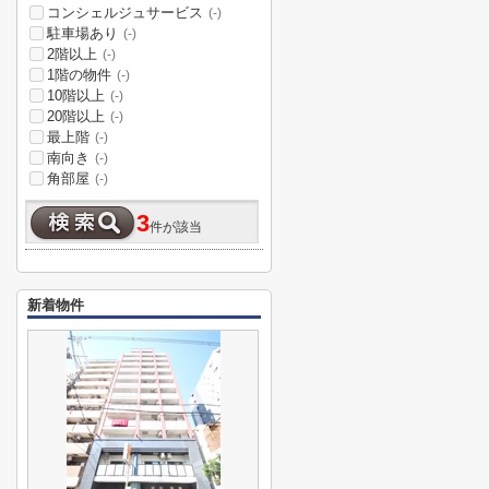
コンシェルジュサービス
(-)
駐車場あり
(-)
2階以上
(-)
1階の物件
(-)
10階以上
(-)
20階以上
(-)
最上階
(-)
南向き
(-)
角部屋
(-)
3
件が該当
新着物件