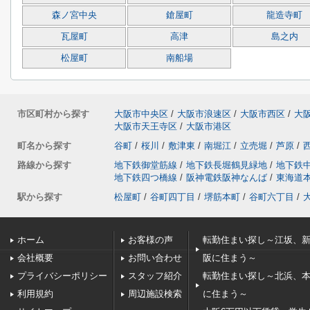
森ノ宮中央
鎗屋町
龍造寺町
瓦屋町
高津
島之内
松屋町
南船場
市区町村から探す
大阪市中央区
/
大阪市浪速区
/
大阪市西区
/
大
大阪市天王寺区
/
大阪市港区
町名から探す
谷町
/
桜川
/
敷津東
/
南堀江
/
立売堀
/
芦原
/
路線から探す
地下鉄御堂筋線
/
地下鉄長堀鶴見緑地
/
地下鉄
地下鉄四つ橋線
/
阪神電鉄阪神なんば
/
東海道
駅から探す
松屋町
/
谷町四丁目
/
堺筋本町
/
谷町六丁目
/
ホーム
お客様の声
転勤住まい探し～江坂、
会社概要
お問い合わせ
阪に住まう～
プライバシーポリシー
スタッフ紹介
転勤住まい探し～北浜、
利用規約
周辺施設検索
に住まう～