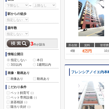
～
駅からの徒歩
築年数
3
件が該当
所在階
賃料
管理費
8
万円
4階
10
情報公開日
指定しない
本日
3日以内
1週間以内
フレンシアノイエ内本
画像・動画あり
画像あり
動画あり
こだわり条件
ペット飼育可
(-)
ペット専用設備
(-)
楽器相談
(-)
陽当り良好
(-)