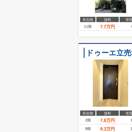
所在階
賃料
管
7.7
万円
11階
ドゥーエ立売
所在階
賃料
管
7.8
万円
2階
9.3
万円
9階