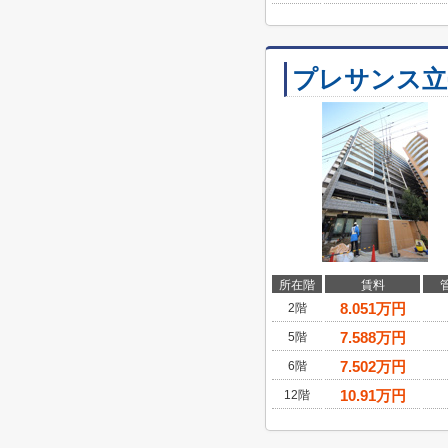
プレサンス立
所在階
賃料
8.051
万円
2階
7.588
万円
5階
7.502
万円
6階
10.91
万円
12階