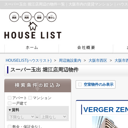
スーパー玉出 堀江店周辺の物件一覧｜大阪市内の賃貸マンション｜ハウ
HOUSELIST(ハウスリスト)
>
周辺施設案内
>
大阪市西区
>
大阪市
スーパー玉出 堀江店周辺物件
空室物件のみ表示
アパート
マンション
一戸建て
VERGER ZE
▼賃料
～
敷金・保証金なし