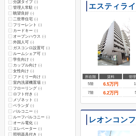
分譲タイプ
(-)
エスティライ
管理人常駐
(-)
眺望良好
(-)
二世帯住宅
(-)
フリーレント
(-)
カードキー
(-)
オープンハウス
(-)
外国人可
(-)
ガスコンロ設置可
(-)
ルームシェア可
(-)
学生向け
(-)
カップル向け
(-)
女性向け
(-)
ファミリー向け
所在階
賃料
管理
(-)
室内洗濯機置場
(-)
6.5
万円
5階
1
フローリング
(-)
6.2
万円
7階
ロフト付き
(-)
メゾネット
(-)
ベランダ
(-)
バルコニー
(-)
ルーフバルコニー
(-)
レオンコンフ
オール電化
(-)
エレベーター
(-)
照明器具付き
(-)