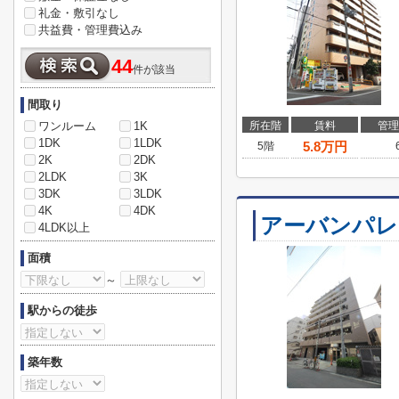
礼金・敷引なし
共益費・管理費込み
44
件が該当
間取り
ワンルーム
1K
所在階
賃料
管理
1DK
1LDK
5.8
万円
5階
2K
2DK
2LDK
3K
3DK
3LDK
4K
4DK
アーバンパレ
4LDK以上
面積
～
駅からの徒歩
築年数