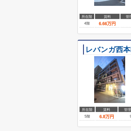
所在階
賃料
管
6.66
万円
4階
レバンガ西本
所在階
賃料
管理
6.8
万円
5階