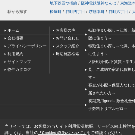
地下鉄四つ橋線
/
阪神電鉄阪神なんば
/
東海道
駅から探す
松屋町
/
谷町四丁目
/
堺筋本町
/
谷町六丁目
/
ホーム
お客様の声
転勤住まい探し～江坂、
会社概要
お問い合わせ
阪に住まう～
プライバシーポリシー
スタッフ紹介
転勤住まい探し～北浜、
利用規約
周辺施設検索
に住まう～
サイトマップ
大阪6万円以下賃貸～学生
物件カタログ
見、ご成約で宿泊代負担
す～
審査が心配～保証人なし
居されたい方～
初期費用good～敷金礼金
手数料トリプルゼロ～
当サイトでは、お客様の当サイト利用状況把握、サービス向上検討を目
詳しくは、当社の
をご確認ください。
「Cookieの取扱いについて」