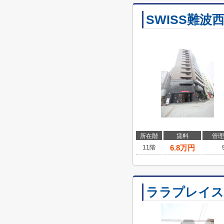
SWISS難波
所在階
賃料
管理
6.8
万円
11階
ララプレイス