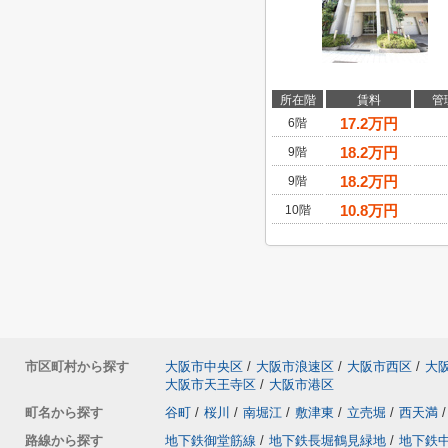
所在階
賃料
管
17.2
万円
6階
18.2
万円
9階
18.2
万円
9階
10.8
万円
10階
市区町村から探す
大阪市中央区
/
大阪市浪速区
/
大阪市西区
/
大
大阪市天王寺区
/
大阪市港区
町名から探す
谷町
/
桜川
/
南堀江
/
敷津東
/
立売堀
/
西天満
/
路線から探す
地下鉄御堂筋線
/
地下鉄長堀鶴見緑地
/
地下鉄