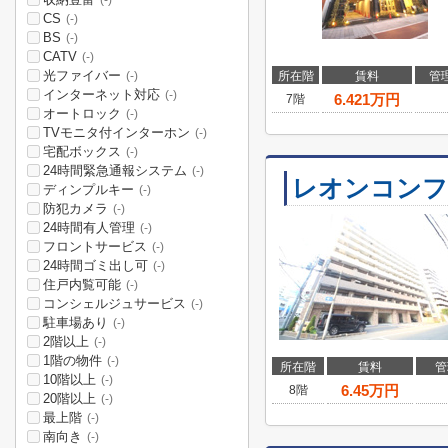
(-)
CS
(-)
BS
(-)
CATV
(-)
光ファイバー
所在階
賃料
管
(-)
インターネット対応
(-)
6.421
万円
7階
オートロック
(-)
TVモニタ付インターホン
(-)
宅配ボックス
(-)
24時間緊急通報システム
(-)
レオンコンフ
ディンプルキー
(-)
防犯カメラ
(-)
24時間有人管理
(-)
フロントサービス
(-)
24時間ゴミ出し可
(-)
住戸内覧可能
(-)
コンシェルジュサービス
(-)
駐車場あり
(-)
2階以上
(-)
1階の物件
(-)
所在階
賃料
管
10階以上
(-)
6.45
万円
8階
20階以上
(-)
最上階
(-)
南向き
(-)