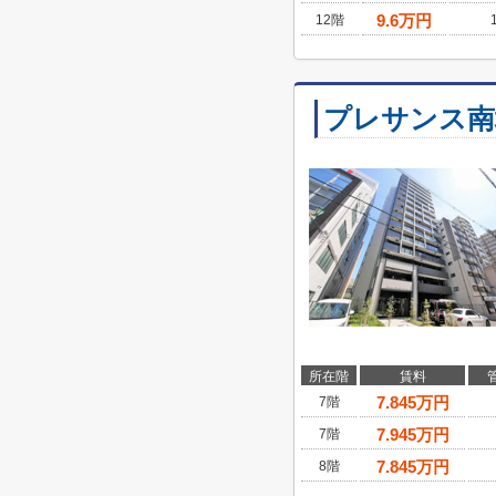
9.6
万円
12階
プレサンス南
所在階
賃料
7.845
万円
7階
7.945
万円
7階
7.845
万円
8階