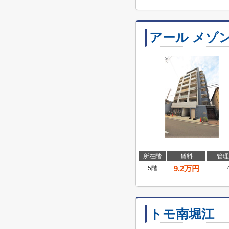
アール メゾン
所在階
賃料
管理
9.2
万円
5階
トモ南堀江