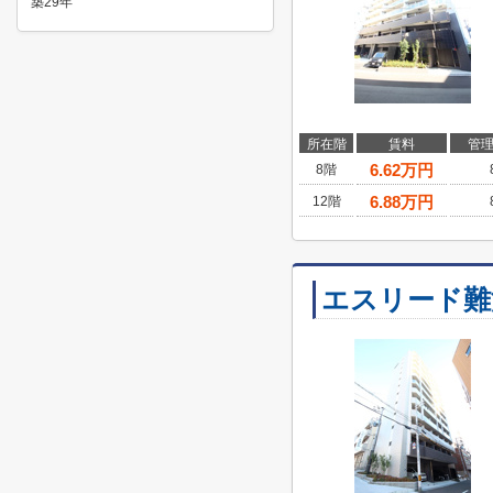
築29年
所在階
賃料
管
6.62
万円
8階
6.88
万円
12階
エスリード難