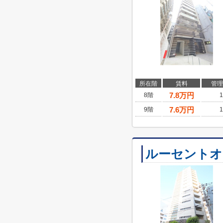
所在階
賃料
管理
7.8
万円
8階
1
7.6
万円
9階
1
ルーセントオ