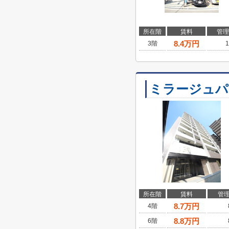
所在階
賃料
管理
8.4
万円
3階
1
ミラージュパ
所在階
賃料
管
8.7
万円
4階
8.8
万円
6階