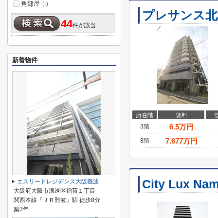
角部屋
(-)
プレサンス北
44
件が該当
新着物件
所在階
賃料
6.5
万円
3階
7.677
万円
8階
City Lux Na
エスリードレジデンス大阪難波
大阪府大阪市浪速区稲荷１丁目
関西本線「ＪＲ難波」駅 徒歩8分
築3年