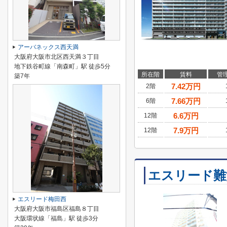
アーバネックス西天満
大阪府大阪市北区西天満３丁目
地下鉄谷町線「南森町」駅 徒歩5分
所在階
賃料
管
築7年
7.42
万円
2階
7.66
万円
6階
6.6
万円
12階
7.9
万円
12階
エスリード難
エスリード梅田西
大阪府大阪市福島区福島８丁目
大阪環状線「福島」駅 徒歩3分