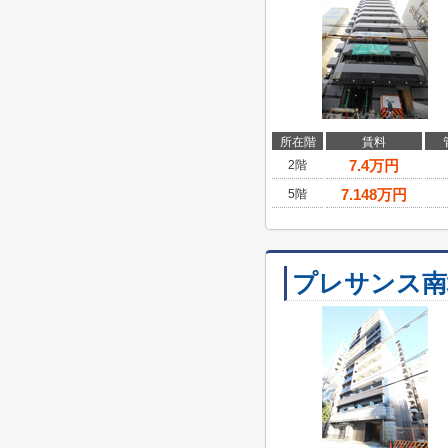
所在階
賃料
7.4
万円
2階
7.148
万円
5階
プレサンス南