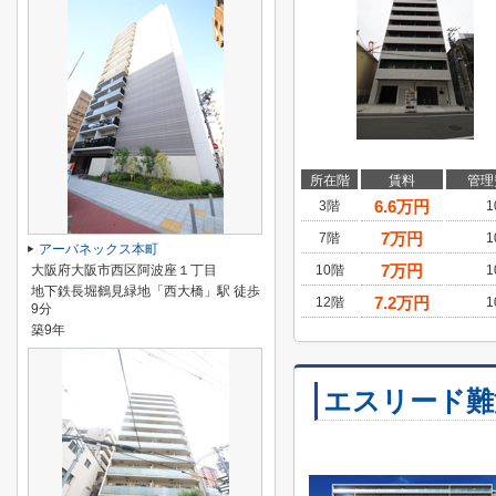
所在階
賃料
管理
6.6
万円
3階
1
7
万円
7階
1
アーバネックス本町
7
万円
大阪府大阪市西区阿波座１丁目
10階
1
地下鉄長堀鶴見緑地「西大橋」駅 徒歩
7.2
万円
12階
1
9分
築9年
エスリード難