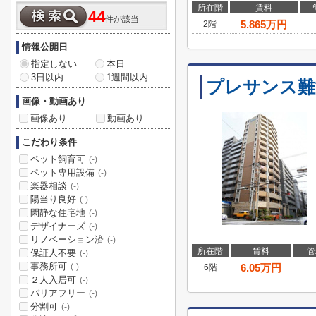
所在階
賃料
44
件が該当
5.865
万円
2階
情報公開日
指定しない
本日
3日以内
1週間以内
プレサンス難
画像・動画あり
画像あり
動画あり
こだわり条件
ペット飼育可
(-)
ペット専用設備
(-)
楽器相談
(-)
陽当り良好
(-)
閑静な住宅地
(-)
デザイナーズ
(-)
リノベーション済
(-)
所在階
賃料
管
保証人不要
(-)
事務所可
6.05
万円
(-)
6階
２人入居可
(-)
バリアフリー
(-)
分割可
(-)