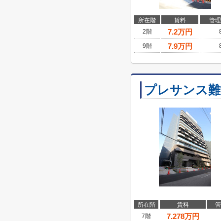
所在階
賃料
管理
7.2
万円
2階
7.9
万円
9階
プレサンス難
所在階
賃料
管
7.278
万円
7階