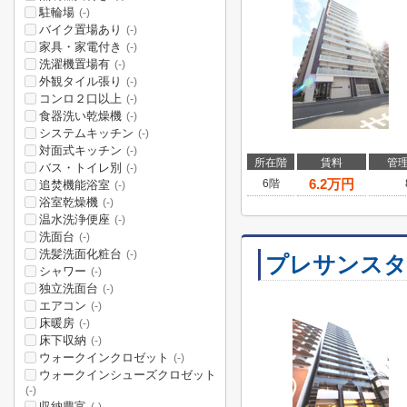
駐輪場
(-)
バイク置場あり
(-)
家具・家電付き
(-)
洗濯機置場有
(-)
外観タイル張り
(-)
コンロ２口以上
(-)
食器洗い乾燥機
(-)
システムキッチン
(-)
対面式キッチン
(-)
所在階
賃料
管
バス・トイレ別
(-)
6.2
万円
6階
追焚機能浴室
(-)
浴室乾燥機
(-)
温水洗浄便座
(-)
洗面台
(-)
洗髪洗面化粧台
(-)
プレサンスタ
シャワー
(-)
独立洗面台
(-)
エアコン
(-)
床暖房
(-)
床下収納
(-)
ウォークインクロゼット
(-)
ウォークインシューズクロゼット
(-)
収納豊富