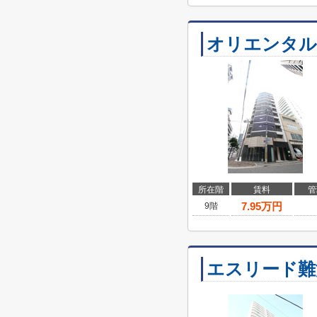
オリエンタル
所在階
賃料
管
7.95
万円
9階
エスリード難波 