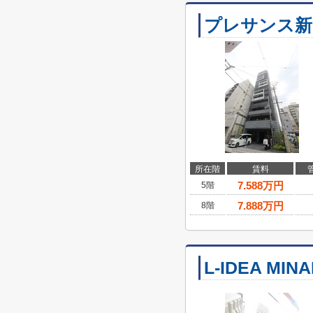
プレサンス新
所在階
賃料
7.588
万円
5階
7.888
万円
8階
L-IDEA MIN