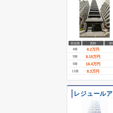
所在階
賃料
管
8.2
万円
4階
8.15
万円
5階
16.4
万円
5階
8.3
万円
11階
レジュールア