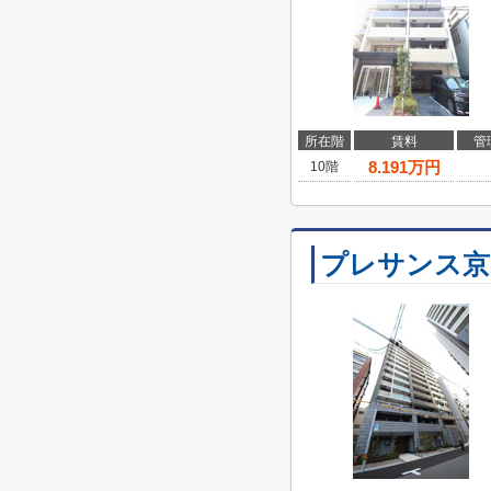
所在階
賃料
管
8.191
万円
10階
プレサンス京