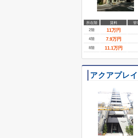
所在階
賃料
管
11
万円
2階
7.9
万円
4階
11.1
万円
8階
アクアプレイ