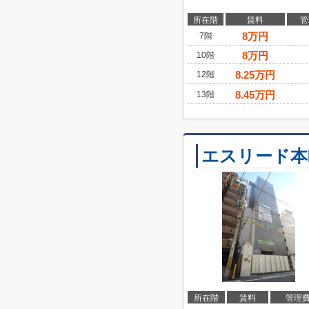
所在階
賃料
管
8
万円
7階
8
万円
10階
8.25
万円
12階
8.45
万円
13階
エスリード本
所在階
賃料
管理