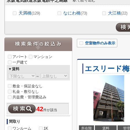
京阪電気鉄道京阪電鉄中之島線
駅で絞り込む
天満橋
なにわ橋
大江橋
(129)
(73)
(22)
空室物件のみ表示
アパート
マンション
一戸建て
エスリード梅
▼賃料
～
敷金・保証金なし
礼金・敷引なし
共益費・管理費込み
42
件が該当
間取り
ワンルーム
1K
所在階
賃料
管理