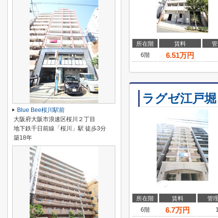
所在階
賃料
管
6.51
万円
6階
ラグゼ江戸堀
Blue Bee桜川駅前
大阪府大阪市浪速区桜川２丁目
地下鉄千日前線「桜川」駅 徒歩3分
築18年
所在階
賃料
管
6.7
万円
6階