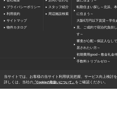
会社概要
お問い合わせ
阪に住まう～
プライバシーポリシー
スタッフ紹介
転勤住まい探し～北浜、
利用規約
周辺施設検索
に住まう～
サイトマップ
大阪6万円以下賃貸～学生
物件カタログ
見、ご成約で宿泊代負担
す～
審査が心配～保証人なし
居されたい方～
初期費用good～敷金礼金
手数料トリプルゼロ～
当サイトでは、お客様の当サイト利用状況把握、サービス向上検討を目
詳しくは、当社の
をご確認ください。
「Cookieの取扱いについて」