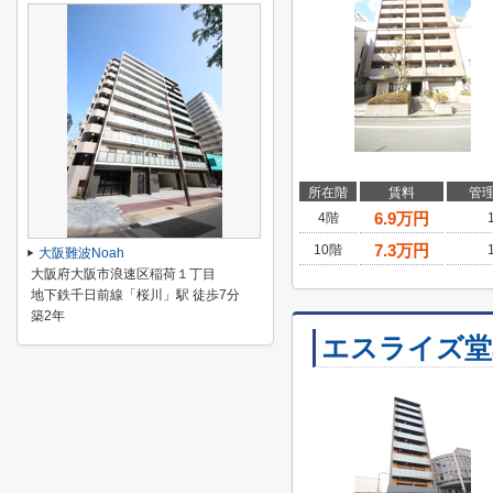
所在階
賃料
管
6.9
万円
4階
7.3
万円
10階
大阪難波Noah
大阪府大阪市浪速区稲荷１丁目
地下鉄千日前線「桜川」駅 徒歩7分
築2年
エスライズ堂