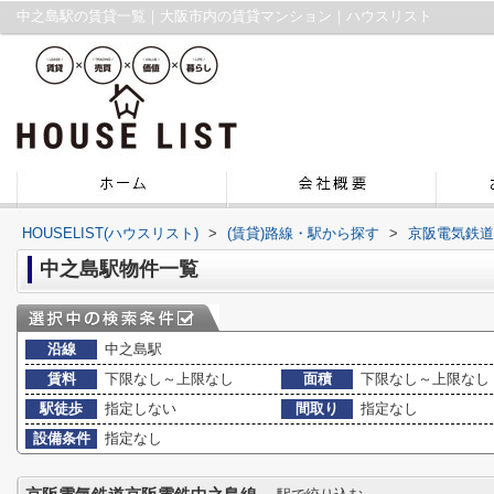
中之島駅の賃貸一覧｜大阪市内の賃貸マンション｜ハウスリスト
HOUSELIST(ハウスリスト)
>
(賃貸)路線・駅から探す
>
京阪電気鉄道
中之島駅物件一覧
沿線
中之島駅
賃料
下限なし～上限なし
面積
下限なし～上限なし
駅徒歩
指定しない
間取り
指定なし
設備条件
指定なし