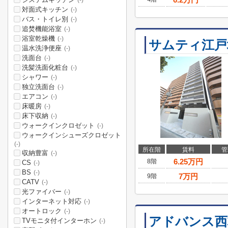
(-)
対面式キッチン
(-)
バス・トイレ別
(-)
追焚機能浴室
(-)
浴室乾燥機
(-)
サムティ江戸堀
温水洗浄便座
(-)
洗面台
(-)
洗髪洗面化粧台
(-)
シャワー
(-)
独立洗面台
(-)
エアコン
(-)
床暖房
(-)
床下収納
(-)
ウォークインクロゼット
(-)
ウォークインシューズクロゼット
(-)
所在階
賃料
管
収納豊富
(-)
6.25
万円
8階
CS
(-)
BS
(-)
7
万円
9階
CATV
(-)
光ファイバー
(-)
インターネット対応
(-)
オートロック
(-)
アドバンス西
TVモニタ付インターホン
(-)