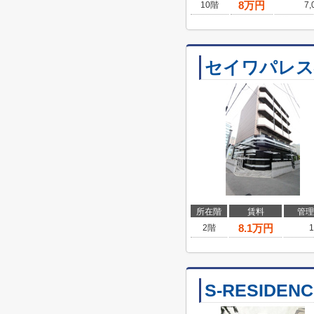
8
万円
10階
7
セイワパレス
所在階
賃料
管理
8.1
万円
2階
1
S-RESIDEN