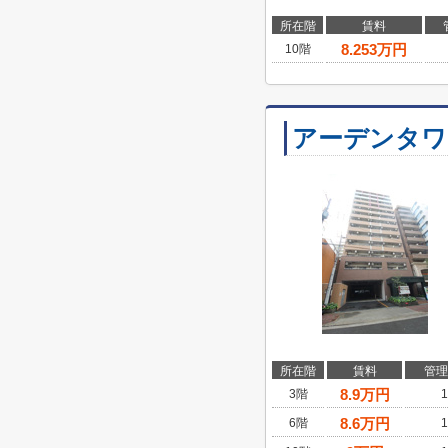
所在階
賃料
8.253
万円
10階
アーデンタワ
所在階
賃料
管理
8.9
万円
3階
1
8.6
万円
6階
1