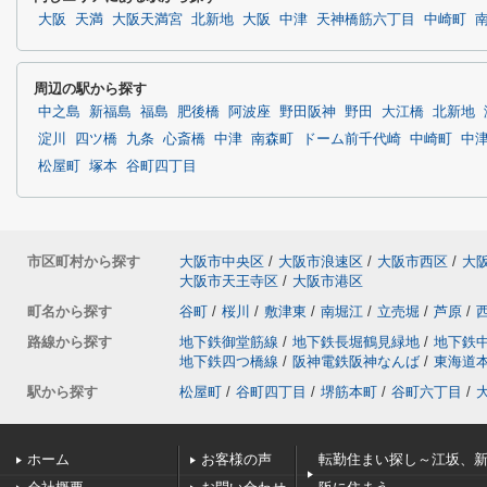
大阪
天満
大阪天満宮
北新地
大阪
中津
天神橋筋六丁目
中崎町
周辺の駅から探す
中之島
新福島
福島
肥後橋
阿波座
野田阪神
野田
大江橋
北新地
淀川
四ツ橋
九条
心斎橋
中津
南森町
ドーム前千代崎
中崎町
中
松屋町
塚本
谷町四丁目
市区町村から探す
大阪市中央区
/
大阪市浪速区
/
大阪市西区
/
大
大阪市天王寺区
/
大阪市港区
町名から探す
谷町
/
桜川
/
敷津東
/
南堀江
/
立売堀
/
芦原
/
路線から探す
地下鉄御堂筋線
/
地下鉄長堀鶴見緑地
/
地下鉄
地下鉄四つ橋線
/
阪神電鉄阪神なんば
/
東海道
駅から探す
松屋町
/
谷町四丁目
/
堺筋本町
/
谷町六丁目
/
ホーム
お客様の声
転勤住まい探し～江坂、