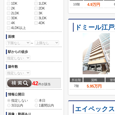
1DK
1LDK
4.9
万円
10階
2K
2DK
2LDK
3K
3DK
3LDK
4K
4DK
ドミール江戸
4LDK以上
面積
～
駅からの徒歩
築年数
所在階
賃料
管
42
件が該当
5.95
万円
7階
情報公開日
指定しない
本日
3日以内
1週間以内
エイペックス
画像・動画あり