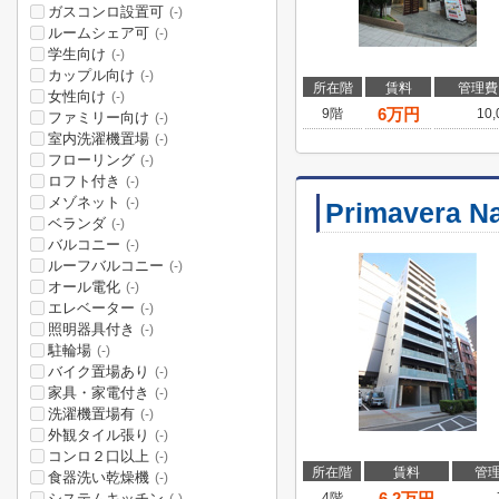
ガスコンロ設置可
(-)
ルームシェア可
(-)
学生向け
(-)
カップル向け
(-)
所在階
賃料
管理費
女性向け
(-)
6
万円
9階
10
ファミリー向け
(-)
室内洗濯機置場
(-)
フローリング
(-)
ロフト付き
(-)
メゾネット
(-)
Primavera N
ベランダ
(-)
バルコニー
(-)
ルーフバルコニー
(-)
オール電化
(-)
エレベーター
(-)
照明器具付き
(-)
駐輪場
(-)
バイク置場あり
(-)
家具・家電付き
(-)
洗濯機置場有
(-)
外観タイル張り
(-)
コンロ２口以上
(-)
所在階
賃料
管
食器洗い乾燥機
(-)
6.2
万円
システムキッチン
4階