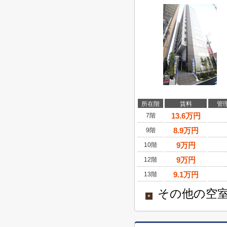
所在階
賃料
管
13.6
万円
7階
8.9
万円
9階
9
万円
10階
9
万円
12階
9.1
万円
13階
その他の空室
+