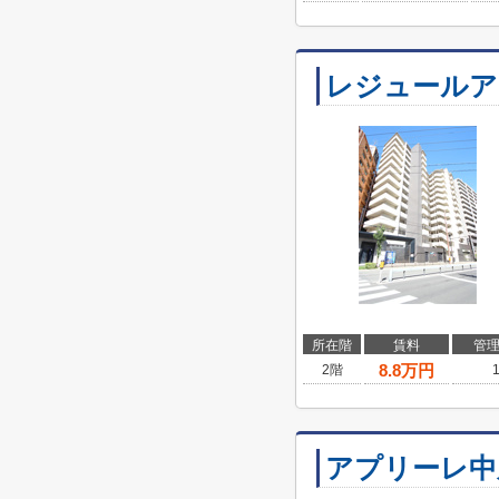
レジュールア
所在階
賃料
管
8.8
万円
2階
アプリーレ中