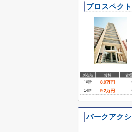
プロスペクト
所在階
賃料
管
8.9
万円
10階
9.2
万円
14階
パークアクシ