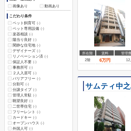
画像あり
動画あり
こだわり条件
ペット飼育可
(-)
ペット専用設備
(-)
楽器相談
(-)
陽当り良好
(-)
閑静な住宅地
(-)
デザイナーズ
(-)
所在階
賃料
管理
リノベーション済
(-)
6
万円
2階
12
保証人不要
(-)
事務所可
(-)
２人入居可
(-)
バリアフリー
(-)
分割可
サムティ中之
(-)
分譲タイプ
(-)
管理人常駐
(-)
眺望良好
(-)
二世帯住宅
(-)
フリーレント
(-)
カードキー
(-)
オープンハウス
(-)
外国人可
(-)