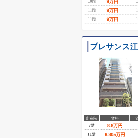
9
万円
10階
1
9
万円
11階
1
9
万円
11階
1
プレサンス江
所在階
賃料
8.8
万円
7階
8.805
万円
11階