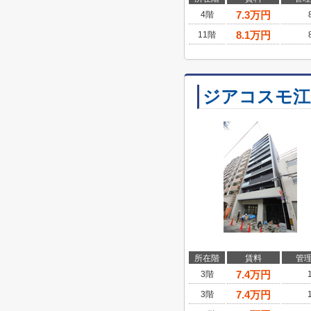
7.3
万円
4階
8.1
万円
11階
ジアコスモ江
所在階
賃料
管
7.4
万円
3階
7.4
万円
3階