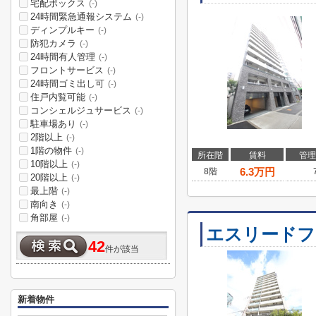
宅配ボックス
(-)
24時間緊急通報システム
(-)
ディンプルキー
(-)
防犯カメラ
(-)
24時間有人管理
(-)
フロントサービス
(-)
24時間ゴミ出し可
(-)
住戸内覧可能
(-)
コンシェルジュサービス
(-)
駐車場あり
(-)
2階以上
(-)
1階の物件
(-)
所在階
賃料
管理
10階以上
(-)
6.3
万円
8階
20階以上
(-)
最上階
(-)
南向き
(-)
角部屋
(-)
エスリードフ
42
件が該当
新着物件