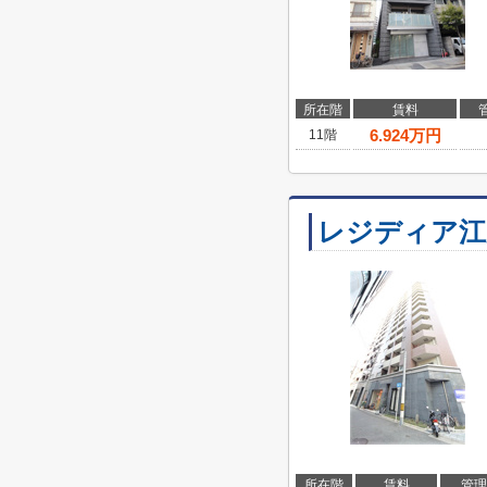
所在階
賃料
6.924
万円
11階
レジディア江
所在階
賃料
管理