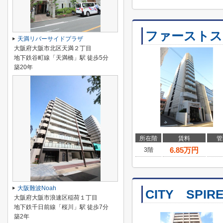
ファーストス
天満リバーサイドプラザ
大阪府大阪市北区天満２丁目
地下鉄谷町線「天満橋」駅 徒歩5分
築20年
所在階
賃料
管
6.85
万円
3階
大阪難波Noah
CITY SPI
大阪府大阪市浪速区稲荷１丁目
地下鉄千日前線「桜川」駅 徒歩7分
築2年