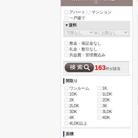
アパート
マンション
一戸建て
▼賃料
～
敷金・保証金なし
礼金・敷引なし
共益費・管理費込み
163
件が該当
間取り
ワンルーム
1K
1DK
1LDK
2K
2DK
2LDK
3K
3DK
3LDK
4K
4DK
4LDK以上
面積