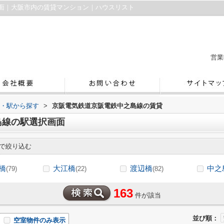
面｜大阪市内の賃貸マンション｜ハウスリスト
営業
線・駅から探す
>
京阪電気鉄道京阪電鉄中之島線の賃貸
島線の駅選択画面
で絞り込む
橋
大江橋
渡辺橋
中之
(79)
(22)
(82)
163
件が該当
並び順：
空室物件のみ表示