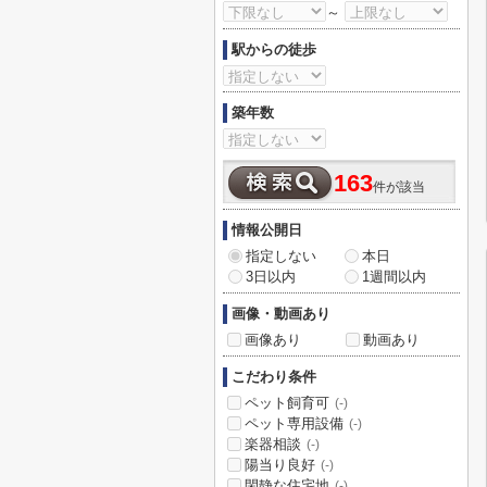
～
駅からの徒歩
築年数
163
件が該当
情報公開日
指定しない
本日
3日以内
1週間以内
画像・動画あり
画像あり
動画あり
こだわり条件
ペット飼育可
(-)
ペット専用設備
(-)
楽器相談
(-)
陽当り良好
(-)
閑静な住宅地
(-)