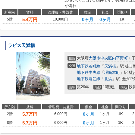
支払いいただける物件です。共用部には
が備わ...
所在階
賃料
管理費・共益費
敷金
礼金
間取り
5.4
万円
0ヶ月
0ヶ月
5階
10,000円
1K
ラピス天満橋
大阪府
大阪市中央区
内平野町
１
住所
交通
地下鉄谷町線
「
天満橋
」駅 徒歩
地下鉄中央線
「
堺筋本町
」駅 徒
地下鉄堺筋線
「
北浜
」駅 徒歩17
築26年
10階建
鉄
築年
階数
構造
所在階
賃料
管理費・共益費
敷金
礼金
間取り
5.7
万円
0ヶ月
2階
6,000円
1ヶ月
1K
2
5.7
万円
0ヶ月
8階
6,000円
1ヶ月
1K
2