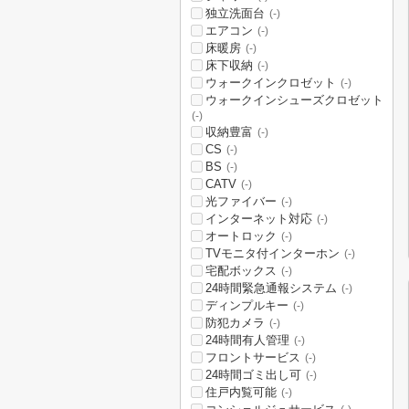
独立洗面台
(-)
エアコン
(-)
床暖房
(-)
床下収納
(-)
ウォークインクロゼット
(-)
ウォークインシューズクロゼット
(-)
収納豊富
(-)
CS
(-)
BS
(-)
CATV
(-)
光ファイバー
(-)
インターネット対応
(-)
オートロック
(-)
TVモニタ付インターホン
(-)
宅配ボックス
(-)
24時間緊急通報システム
(-)
ディンプルキー
(-)
防犯カメラ
(-)
24時間有人管理
(-)
フロントサービス
(-)
24時間ゴミ出し可
(-)
住戸内覧可能
(-)