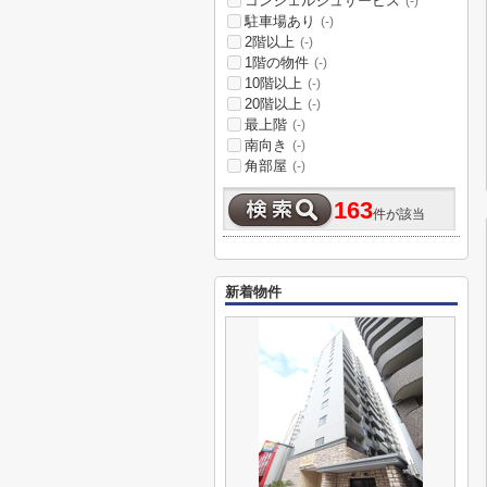
コンシェルジュサービス
(-)
駐車場あり
(-)
2階以上
(-)
1階の物件
(-)
10階以上
(-)
20階以上
(-)
最上階
(-)
南向き
(-)
角部屋
(-)
163
件が該当
新着物件