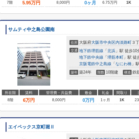
5.95
万円
0ヶ月
7階
8,000円
6.75万円
1K
サムティ中之島公園南
大阪府
大阪市中央区
内淡路町
３
住所
交通
地下鉄堺筋線
「
北浜
」駅 徒歩10
地下鉄中央線
「
堺筋本町
」駅 徒
京阪電鉄中之島線
「
なにわ橋
」駅
築24年
10階建
鉄
築年
階数
構造
所在階
賃料
管理費・共益費
敷金
礼金
間取り
6
万円
0万円
8階
8,000円
1ヶ月
1K
2
エイペックス京町堀Ⅱ