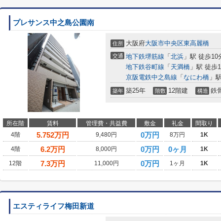
プレサンス中之島公園南
大阪府
大阪市中央区
東高麗橋
住所
交通
地下鉄堺筋線
「
北浜
」駅 徒歩10
地下鉄谷町線
「
天満橋
」駅 徒歩1
京阪電鉄中之島線
「
なにわ橋
」駅
築25年
12階建
鉄
築年
階数
構造
所在階
賃料
管理費・共益費
敷金
礼金
間取り
5.752
万円
0万円
4階
9,480円
8万円
1K
6.2
万円
0万円
0ヶ月
4階
8,000円
1K
7.3
万円
0万円
12階
11,000円
1ヶ月
1K
エスティライフ梅田新道