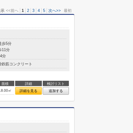
表示
<<前へ
1
2
3
4
5
次へ>>
最初
目
徒歩5分
歩11分
4分
骨鉄筋コンクリート
面積
詳細
検討リスト
18.00㎡
詳細を見る
追加する