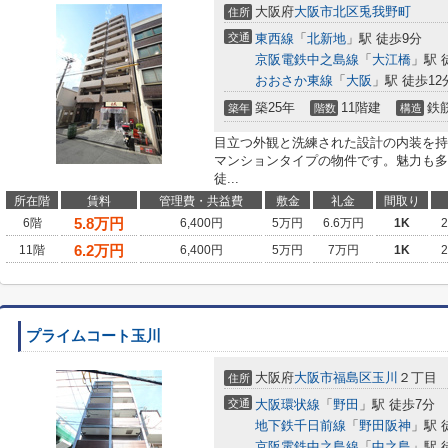
大阪府
大阪市北区
兎我野町
住所
交通
東西線
「
北新地
」駅 徒歩9分
京阪電鉄中之島線
「
大江橋
」駅 
おおさか東線
「
大阪
」駅 徒歩12
築25年
11階建
鉄
築年
階数
構造
目立つ外観と洗練された設計の内装を持
マンションタイプの物件です。魅力も多
徒...
所在階
賃料
管理費・共益費
敷金
礼金
間取り
5.8
万円
6階
6,400円
5万円
6.6万円
1K
6.2
万円
11階
6,400円
5万円
7万円
1K
プライムコート玉川
大阪府
大阪市福島区
玉川
２丁目
住所
交通
大阪環状線
「
野田
」駅 徒歩7分
地下鉄千日前線
「
野田阪神
」駅 
京阪電鉄中之島線
「
中之島
」駅 