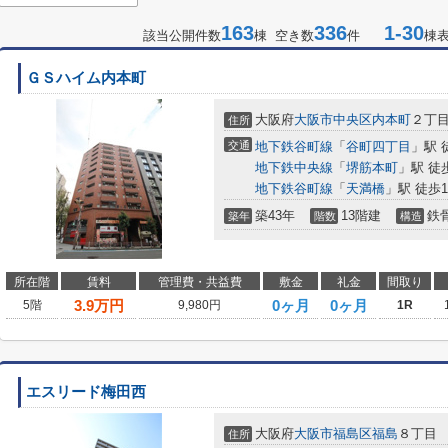
163
336
1-30
該当公開件数
棟 空き数
件
棟
ＧＳハイム内本町
大阪府
大阪市中央区
内本町
２丁
住所
交通
地下鉄谷町線
「
谷町四丁目
」駅 
地下鉄中央線
「
堺筋本町
」駅 徒
地下鉄谷町線
「
天満橋
」駅 徒歩1
築43年
13階建
鉄
築年
階数
構造
所在階
賃料
管理費・共益費
敷金
礼金
間取り
3.9
万円
0ヶ月
0ヶ月
5階
9,980円
1R
エスリード梅田西
大阪府
大阪市福島区
福島
８丁目
住所