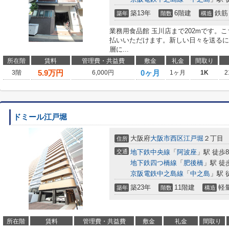
築13年
6階建
鉄筋
築年
階数
構造
業務用食品館 玉川店まで202mです。
払いいただけます。新しい日々を送るに
層に...
所在階
賃料
管理費・共益費
敷金
礼金
間取り
5.9
万円
0ヶ月
3階
6,000円
1ヶ月
1K
2
ドミール江戸堀
大阪府
大阪市西区
江戸堀
２丁目
住所
交通
地下鉄中央線
「
阿波座
」駅 徒歩
地下鉄四つ橋線
「
肥後橋
」駅 徒
京阪電鉄中之島線
「
中之島
」駅 
築23年
11階建
軽
築年
階数
構造
所在階
賃料
管理費・共益費
敷金
礼金
間取り