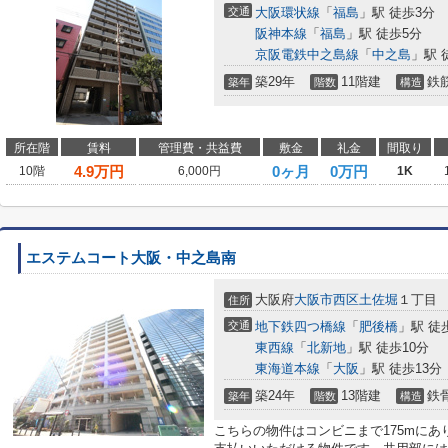
交通
大阪環状線
「
福島
」駅 徒歩3分
阪神本線
「
福島
」駅 徒歩5分
京阪電鉄中之島線
「
中之島
」駅 
築29年
11階建
鉄
築年
階数
構造
所在階
賃料
管理費・共益費
敷金
礼金
間取り
4.9
万円
0ヶ月
0万円
10階
6,000円
1K
エステムコート大阪・中之島南
大阪府
大阪市西区
土佐堀
１丁目
住所
交通
地下鉄四つ橋線
「
肥後橋
」駅 徒
東西線
「
北新地
」駅 徒歩10分
東海道本線
「
大阪
」駅 徒歩13分
築24年
13階建
鉄
築年
階数
構造
こちらの物件はコンビニまで175mに