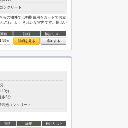
コンクリート
こちらの物件では初期費用をカードでお支
ふさわしい、きれいな室内です。幅広い
面積
詳細
検討リスト
1.59㎡
詳細を見る
追加する
8分
歩10分
徒歩6分
量気泡コンクリート
面積
詳細
検討リスト