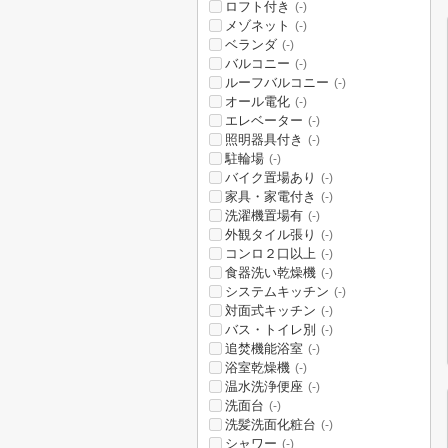
ロフト付き
(-)
メゾネット
(-)
ベランダ
(-)
バルコニー
(-)
ルーフバルコニー
(-)
オール電化
(-)
エレベーター
(-)
照明器具付き
(-)
駐輪場
(-)
バイク置場あり
(-)
家具・家電付き
(-)
洗濯機置場有
(-)
外観タイル張り
(-)
コンロ２口以上
(-)
食器洗い乾燥機
(-)
システムキッチン
(-)
対面式キッチン
(-)
バス・トイレ別
(-)
追焚機能浴室
(-)
浴室乾燥機
(-)
温水洗浄便座
(-)
洗面台
(-)
洗髪洗面化粧台
(-)
シャワー
(-)