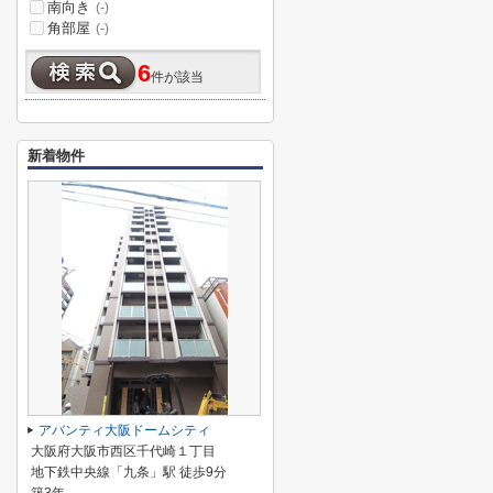
南向き
(-)
角部屋
(-)
6
件が該当
新着物件
アバンティ大阪ドームシティ
大阪府大阪市西区千代崎１丁目
地下鉄中央線「九条」駅 徒歩9分