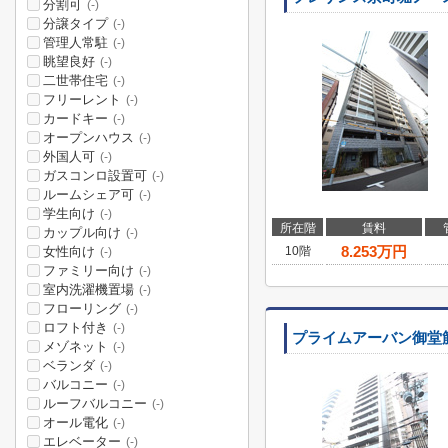
分割可
(-)
分譲タイプ
(-)
管理人常駐
(-)
眺望良好
(-)
二世帯住宅
(-)
フリーレント
(-)
カードキー
(-)
オープンハウス
(-)
外国人可
(-)
ガスコンロ設置可
(-)
ルームシェア可
(-)
学生向け
(-)
所在階
賃料
カップル向け
(-)
8.253
万円
女性向け
10階
(-)
ファミリー向け
(-)
室内洗濯機置場
(-)
フローリング
(-)
ロフト付き
(-)
プライムアーバン御堂
メゾネット
(-)
ベランダ
(-)
バルコニー
(-)
ルーフバルコニー
(-)
オール電化
(-)
エレベーター
(-)