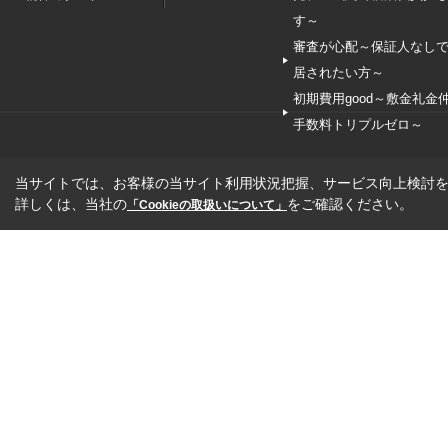
す～
審査が心配～保証人なし
居されたい方～
初期費用good～敷金礼金
手数料トリプルゼロ～
当サイトでは、お客様の当サイト利用状況把握、サービス向上検討を目
詳しくは、当社の
をご確認ください。
「Cookieの取扱いについて」