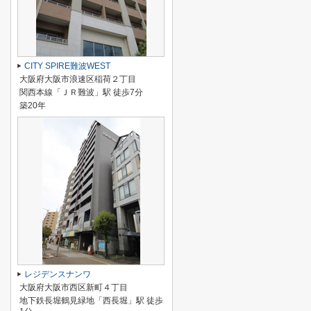
CITY SPIRE難波WEST
大阪府大阪市浪速区稲荷２丁目
関西本線「ＪＲ難波」駅 徒歩7分
築20年
レジデンスナンワ
大阪府大阪市西区新町４丁目
地下鉄長堀鶴見緑地「西長堀」駅 徒歩