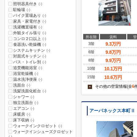
照明器具付き
(-)
駐輪場
(-)
バイク置場あり
(-)
家具・家電付き
(-)
洗濯機置場有
(-)
外観タイル張り
(-)
所在階
賃料
管
コンロ２口以上
(-)
9.3
万円
3階
食器洗い乾燥機
(-)
システムキッチン
(-)
9.8
万円
6階
対面式キッチン
(-)
9.9
万円
8階
バス・トイレ別
(-)
追焚機能浴室
(-)
10.1
万円
10階
浴室乾燥機
(-)
10.6
万円
15階
温水洗浄便座
(-)
洗面台
(-)
その他の空室情報(全
6
+
洗髪洗面化粧台
(-)
シャワー
(-)
独立洗面台
(-)
エアコン
(-)
アーバネックス本町Ⅱ
床暖房
(-)
床下収納
(-)
ウォークインクロゼット
(-)
ウォークインシューズクロゼット