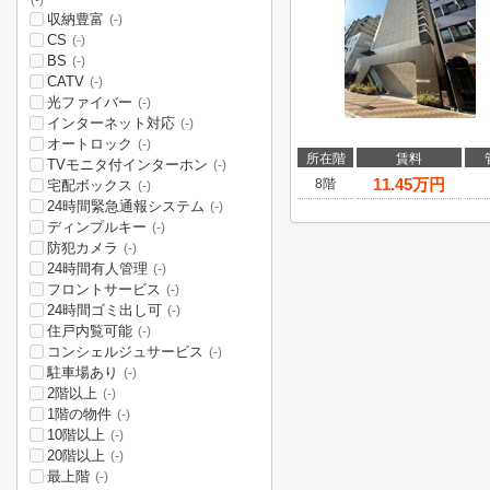
(-)
収納豊富
(-)
CS
(-)
BS
(-)
CATV
(-)
光ファイバー
(-)
インターネット対応
(-)
オートロック
(-)
所在階
賃料
TVモニタ付インターホン
(-)
11.45
万円
8階
宅配ボックス
(-)
24時間緊急通報システム
(-)
ディンプルキー
(-)
防犯カメラ
(-)
24時間有人管理
(-)
フロントサービス
(-)
24時間ゴミ出し可
(-)
住戸内覧可能
(-)
コンシェルジュサービス
(-)
駐車場あり
(-)
2階以上
(-)
1階の物件
(-)
10階以上
(-)
20階以上
(-)
最上階
(-)