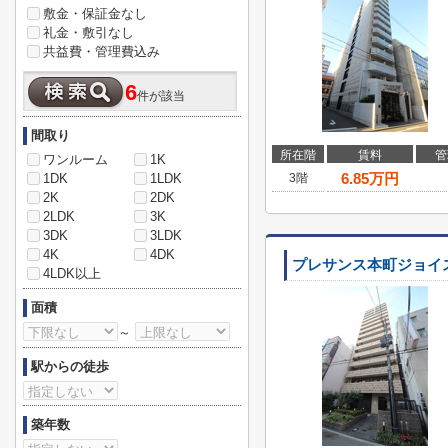
敷金・保証金なし
礼金・敷引なし
共益費・管理費込み
6
件が該当
間取り
所在階
賃料
管
ワンルーム
1K
6.85
万円
1DK
1LDK
3階
2K
2DK
2LDK
3K
3DK
3LDK
4K
4DK
プレサンス本町ジョイ
4LDK以上
面積
～
駅からの徒歩
築年数