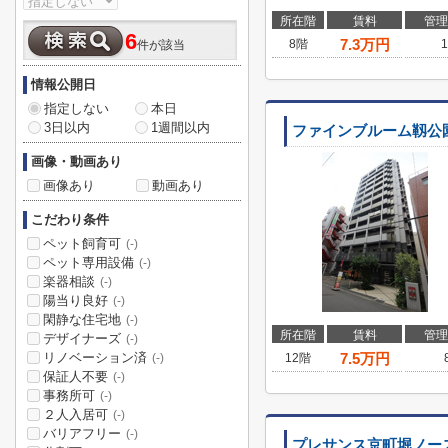
所在階
賃料
管理
6
7.3
万円
8階
1
件が該当
情報公開日
指定しない
本日
3日以内
1週間以内
ファインブルーム靱公
画像・動画あり
画像あり
動画あり
こだわり条件
ペット飼育可
(-)
ペット専用設備
(-)
楽器相談
(-)
陽当り良好
(-)
閑静な住宅地
(-)
所在階
賃料
管理
デザイナーズ
(-)
リノベーション済
7.5
万円
12階
(-)
保証人不要
(-)
事務所可
(-)
２人入居可
(-)
バリアフリー
(-)
プレサンス京町堀ノー