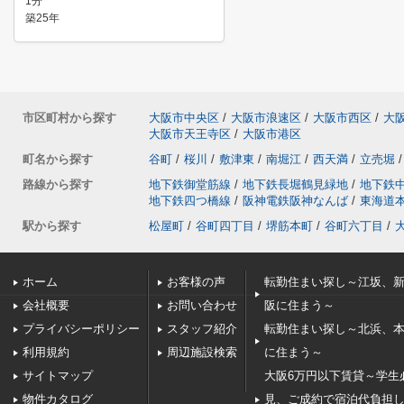
1分
築25年
市区町村から探す
大阪市中央区
/
大阪市浪速区
/
大阪市西区
/
大
大阪市天王寺区
/
大阪市港区
町名から探す
谷町
/
桜川
/
敷津東
/
南堀江
/
西天満
/
立売堀
/
路線から探す
地下鉄御堂筋線
/
地下鉄長堀鶴見緑地
/
地下鉄
地下鉄四つ橋線
/
阪神電鉄阪神なんば
/
東海道
駅から探す
松屋町
/
谷町四丁目
/
堺筋本町
/
谷町六丁目
/
ホーム
お客様の声
転勤住まい探し～江坂、
会社概要
お問い合わせ
阪に住まう～
プライバシーポリシー
スタッフ紹介
転勤住まい探し～北浜、
利用規約
周辺施設検索
に住まう～
サイトマップ
大阪6万円以下賃貸～学生
物件カタログ
見、ご成約で宿泊代負担