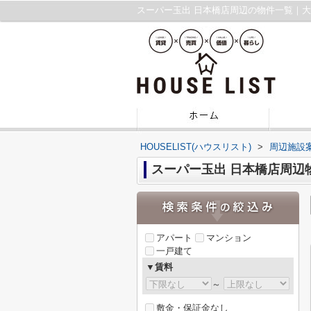
スーパー玉出 日本橋店周辺の物件一覧｜
HOUSELIST(ハウスリスト)
>
周辺施設
スーパー玉出 日本橋店周辺
アパート
マンション
一戸建て
▼賃料
～
敷金・保証金なし