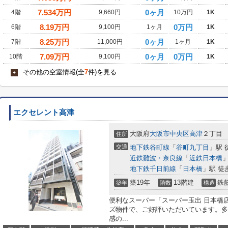
7.534
万円
0ヶ月
4階
9,660円
10万円
1K
8.19
万円
0万円
6階
9,100円
1ヶ月
1K
8.25
万円
0ヶ月
7階
11,000円
1ヶ月
1K
7.09
万円
0ヶ月
0万円
10階
9,100円
1K
その他の空室情報(全
7
件)を見る
+
エクセレント高津
大阪府
大阪市中央区
高津
２丁目
住所
交通
地下鉄谷町線
「
谷町九丁目
」駅 
近鉄難波・奈良線
「
近鉄日本橋
」
地下鉄千日前線
「
日本橋
」駅 徒
築19年
13階建
鉄
築年
階数
構造
便利なスーパー「スーパー玉出 日本橋
ズ物件で、ご好評いただいています。多
感の...