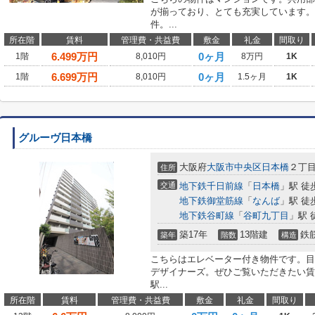
が揃っており、とても充実しています。
件。...
所在階
賃料
管理費・共益費
敷金
礼金
間取り
6.499
万円
0ヶ月
1階
8,010円
8万円
1K
6.699
万円
0ヶ月
1階
8,010円
1.5ヶ月
1K
グルーヴ日本橋
大阪府
大阪市中央区
日本橋
２丁
住所
交通
地下鉄千日前線
「
日本橋
」駅 徒
地下鉄御堂筋線
「
なんば
」駅 徒
地下鉄谷町線
「
谷町九丁目
」駅 
築17年
13階建
鉄
築年
階数
構造
こちらはエレベーター付き物件です。目
デザイナーズ。ぜひご覧いただきたい賃
駅...
所在階
賃料
管理費・共益費
敷金
礼金
間取り