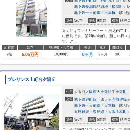
交通
地下鉄谷町線
「
谷町九丁目
」駅 
地下鉄長堀鶴見緑地
「
松屋町
」駅
地下鉄千日前線
「
日本橋
」駅 徒
築7年
9階建
鉄筋
築年
階数
構造
近くにはファミリーマート 島之内二丁目
に便利です。築7年の物件。新しい日々
す。ア...
所在階
賃料
管理費・共益費
敷金
礼金
間取り
5.05
万円
0ヶ月
9階
10,000円
2ヶ月
1K
プレサンス上町台夕陽丘
大阪府
大阪市天王寺区
生玉寺町
住所
交通
地下鉄谷町線
「
四天王寺前夕陽
地下鉄千日前線
「
日本橋
」駅 徒
近鉄難波・奈良線
「
大阪上本町
」
築7年
5階建
鉄筋
築年
階数
構造
こちらの物件はマンションです。共用部