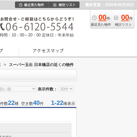
最終更新：2026年08月08日
00
00
件
件
最近見た物件
検討リスト
時間：10：00～20：00
定休日：年末年始
店
>
スーパー玉出 日本橋店の近くの物件
表示件数：
22
40
1-22
件数
棟 空き数
件
棟表示
目