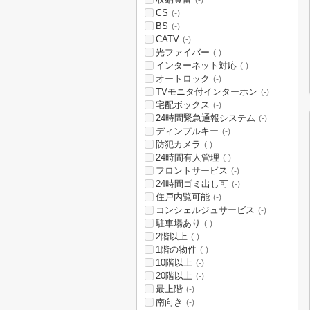
(-)
CS
(-)
BS
(-)
CATV
(-)
光ファイバー
(-)
インターネット対応
(-)
オートロック
(-)
TVモニタ付インターホン
(-)
宅配ボックス
(-)
24時間緊急通報システム
(-)
ディンプルキー
(-)
防犯カメラ
(-)
24時間有人管理
(-)
フロントサービス
(-)
24時間ゴミ出し可
(-)
住戸内覧可能
(-)
コンシェルジュサービス
(-)
駐車場あり
(-)
2階以上
(-)
1階の物件
(-)
10階以上
(-)
20階以上
(-)
最上階
(-)
南向き
(-)