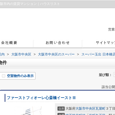
大阪市内の賃貸マンション｜ハウスリスト
営業
案内
>
大阪市中央区
>
大阪市中央区のスーパー
>
スーパー玉出 日本橋
物件
並び順：
空室物件のみ表示
該当公開
ファーストフィオーレ心斎橋イーストⅢ
大阪府
大阪市中央区
瓦屋町
３丁
住所