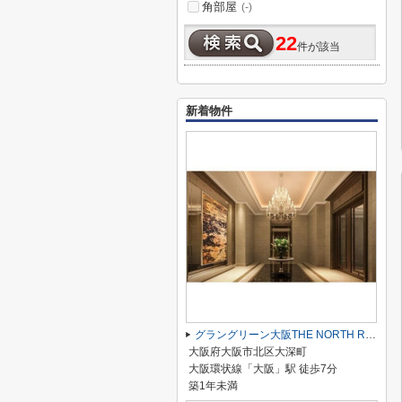
角部屋
(-)
22
件が該当
新着物件
グラングリーン大阪THE NORTH RESIDENCE
大阪府大阪市北区大深町
大阪環状線「大阪」駅 徒歩7分
築1年未満