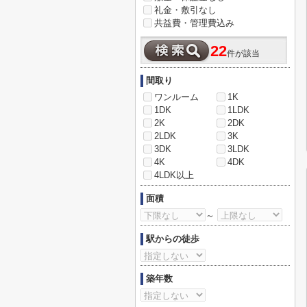
礼金・敷引なし
共益費・管理費込み
22
件が該当
間取り
ワンルーム
1K
1DK
1LDK
2K
2DK
2LDK
3K
3DK
3LDK
4K
4DK
4LDK以上
面積
～
駅からの徒歩
築年数