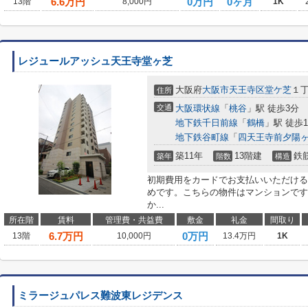
6.6
万円
0万円
0ヶ月
13階
8,000円
1K
レジュールアッシュ天王寺堂ヶ芝
大阪府
大阪市天王寺区
堂ケ芝
１
住所
交通
大阪環状線
「
桃谷
」駅 徒歩3分
地下鉄千日前線
「
鶴橋
」駅 徒歩1
地下鉄谷町線
「
四天王寺前夕陽
築11年
13階建
鉄
築年
階数
構造
初期費用をカードでお支払いいただける
めです。こちらの物件はマンションです
か...
所在階
賃料
管理費・共益費
敷金
礼金
間取り
6.7
万円
0万円
13階
10,000円
13.4万円
1K
ミラージュパレス難波東レジデンス