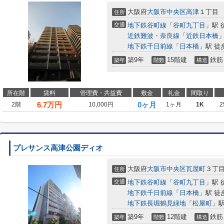
大阪府
大阪市中央区
高津
１丁目
住所
交通
地下鉄谷町線
「
谷町九丁目
」駅 
近鉄難波・奈良線
「
近鉄日本橋
」
地下鉄千日前線
「
日本橋
」駅 徒
築9年
15階建
鉄筋
築年
階数
構造
所在階
賃料
管理費・共益費
敷金
礼金
間取り
6.7
万円
0ヶ月
2階
10,000円
1ヶ月
1K
2
プレサンス高津公園ディオ
大阪府
大阪市中央区
瓦屋町
３丁
住所
交通
地下鉄谷町線
「
谷町九丁目
」駅 
地下鉄千日前線
「
日本橋
」駅 徒
地下鉄長堀鶴見緑地
「
松屋町
」駅
築9年
12階建
鉄筋
築年
階数
構造