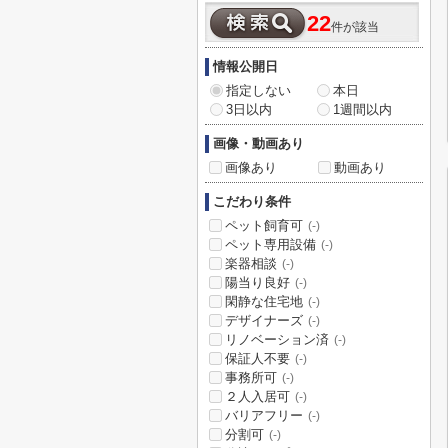
22
件が該当
情報公開日
指定しない
本日
3日以内
1週間以内
画像・動画あり
画像あり
動画あり
こだわり条件
ペット飼育可
(-)
ペット専用設備
(-)
楽器相談
(-)
陽当り良好
(-)
閑静な住宅地
(-)
デザイナーズ
(-)
リノベーション済
(-)
保証人不要
(-)
事務所可
(-)
２人入居可
(-)
バリアフリー
(-)
分割可
(-)