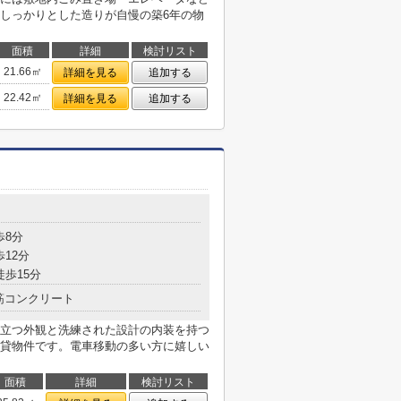
しっかりとした造りが自慢の築6年の物
面積
詳細
検討リスト
21.66㎡
詳細を見る
追加する
22.42㎡
詳細を見る
追加する
目
歩8分
歩12分
徒歩15分
筋コンクリート
立つ外観と洗練された設計の内装を持つ
貸物件です。電車移動の多い方に嬉しい
面積
詳細
検討リスト