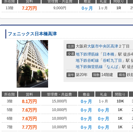
所在階
賃料
管理費・共益費
敷金
礼金
間取り
7.2
万円
0ヶ月
13階
9,000円
1ヶ月
1R
2
フェニックス日本橋高津
大阪府
大阪市中央区
高津
２丁目
住所
交通
地下鉄堺筋線
「
日本橋
」駅 徒歩
地下鉄谷町線
「
谷町九丁目
」駅 
地下鉄御堂筋線
「
なんば
」駅 徒
築20年
14階建
鉄
築年
階数
構造
所在階
賃料
管理費・共益費
敷金
礼金
間取り
8.1
万円
0ヶ月
3階
15,000円
1ヶ月
1DK
7.6
万円
0ヶ月
0ヶ月
5階
10,000円
1K
7.6
万円
0ヶ月
0ヶ月
6階
10,000円
1K
7.7
万円
0ヶ月
0ヶ月
7階
10,000円
1K