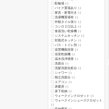
駐輪場
(-)
バイク置場あり
(-)
家具・家電付き
(-)
洗濯機置場有
(-)
外観タイル張り
(-)
コンロ２口以上
(-)
食器洗い乾燥機
(-)
システムキッチン
(-)
対面式キッチン
(-)
バス・トイレ別
(-)
追焚機能浴室
(-)
浴室乾燥機
(-)
温水洗浄便座
(-)
洗面台
(-)
洗髪洗面化粧台
(-)
シャワー
(-)
独立洗面台
(-)
エアコン
(-)
床暖房
(-)
床下収納
(-)
ウォークインクロゼット
(-)
ウォークインシューズクロゼット
(-)
収納豊富