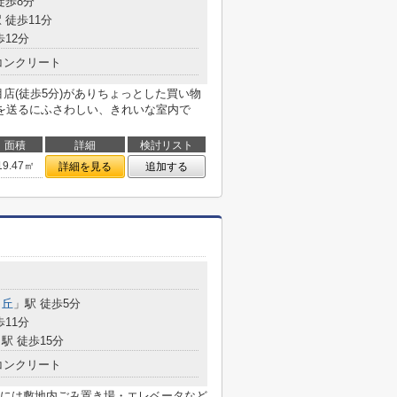
徒歩8分
 徒歩11分
歩12分
コンクリート
店(徒歩5分)がありちょっとした買い物
を送るにふさわしい、きれいな室内で
面積
詳細
検討リスト
19.47㎡
詳細を見る
追加する
ヶ丘
」駅 徒歩5分
歩11分
駅 徒歩15分
コンクリート
には敷地内ごみ置き場・エレベータなど