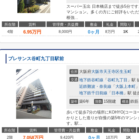
スーパー玉出 日本橋店まで徒歩5分で
マンション。多くの方にご好評をいただ
根強...
所在階
賃料
管理費・共益費
敷金
礼金
間取り
6.95
万円
0ヶ月
4階
8,000円
8万円
1K
プレサンス谷町九丁目駅前
大阪府
大阪市天王寺区
生玉町
住所
交通
地下鉄谷町線
「
谷町九丁目
」駅 
近鉄難波・奈良線
「
大阪上本町
」
地下鉄千日前線
「
日本橋
」駅 徒
築6年
15階建
鉄筋
築年
階数
構造
歩いて徒歩7分の場所にKOHYO(コーヨ
かりとした造りが自慢の築5年のマンシ
す。駅...
所在階
賃料
管理費・共益費
敷金
礼金
間取り
7.058
万円
0ヶ月
2階
9,420円
10万円
1K