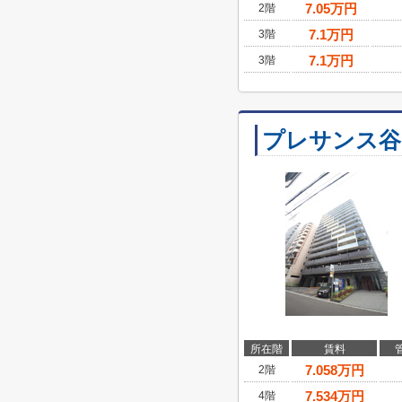
7.05
万円
2階
7.1
万円
3階
7.1
万円
3階
プレサンス谷
所在階
賃料
7.058
万円
2階
7.534
万円
4階