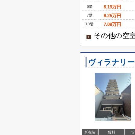
8.19
万円
6階
8.25
万円
7階
7.09
万円
10階
その他の空室
+
ヴィラナリー
所在階
賃料
管