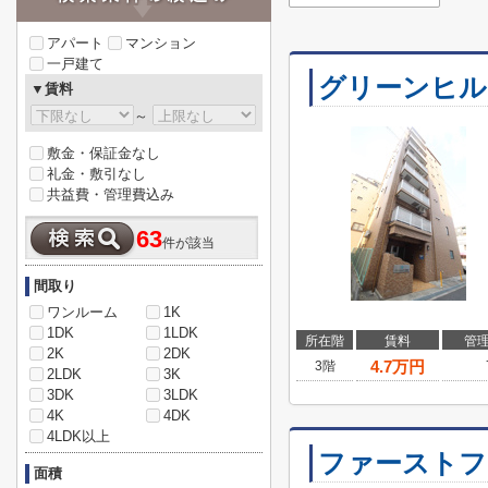
アパート
マンション
一戸建て
グリーンヒル
▼賃料
～
敷金・保証金なし
礼金・敷引なし
共益費・管理費込み
63
件が該当
間取り
ワンルーム
1K
1DK
1LDK
所在階
賃料
管
2K
2DK
4.7
万円
3階
2LDK
3K
3DK
3LDK
4K
4DK
4LDK以上
ファーストフ
面積