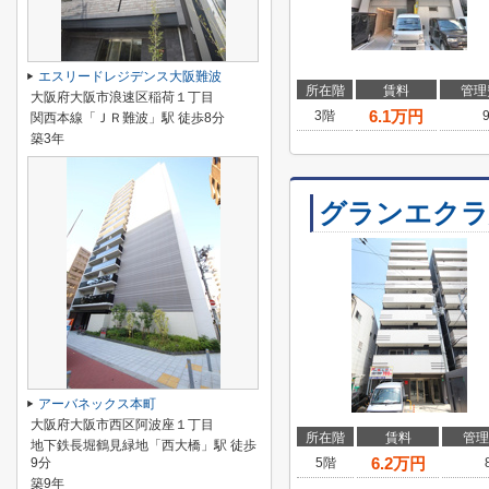
エスリードレジデンス大阪難波
所在階
賃料
管理
大阪府大阪市浪速区稲荷１丁目
6.1
万円
3階
関西本線「ＪＲ難波」駅 徒歩8分
築3年
グランエクラ
アーバネックス本町
大阪府大阪市西区阿波座１丁目
所在階
賃料
管理
地下鉄長堀鶴見緑地「西大橋」駅 徒歩
6.2
万円
9分
5階
築9年