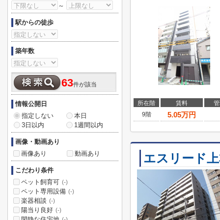
～
駅からの徒歩
築年数
63
件が該当
所在階
賃料
管
情報公開日
5.05
万円
9階
指定しない
本日
3日以内
1週間以内
画像・動画あり
画像あり
動画あり
エスリード上
こだわり条件
ペット飼育可
(-)
ペット専用設備
(-)
楽器相談
(-)
陽当り良好
(-)
閑静な住宅地
(-)