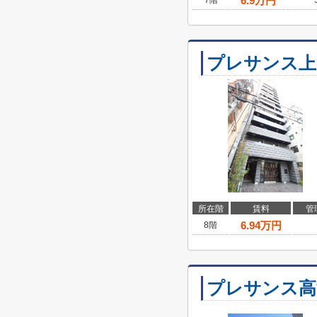
6.9
万円
7階
プレサンス上
所在階
賃料
管
6.94
万円
8階
プレサンス高