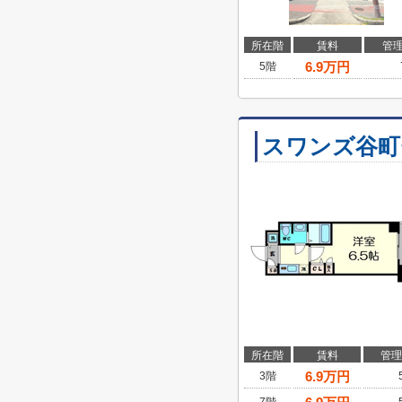
所在階
賃料
管
6.9
万円
5階
スワンズ谷町
所在階
賃料
管理
6.9
万円
3階