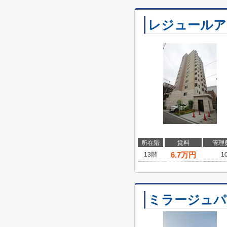
レジュールア
所在階
賃料
管理
6.7
万円
13階
1
ミラージュパ