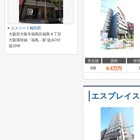
エスリード梅田西
大阪府大阪市福島区福島８丁目
大阪環状線「福島」駅 徒歩3分
築29年
所在階
賃料
管
6.4
万円
8階
エスプレイス