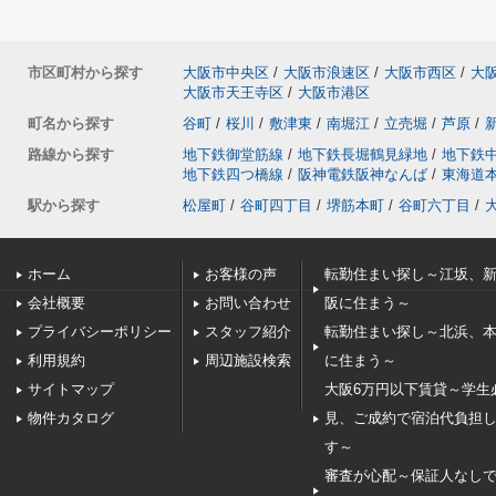
市区町村から探す
大阪市中央区
/
大阪市浪速区
/
大阪市西区
/
大
大阪市天王寺区
/
大阪市港区
町名から探す
谷町
/
桜川
/
敷津東
/
南堀江
/
立売堀
/
芦原
/
路線から探す
地下鉄御堂筋線
/
地下鉄長堀鶴見緑地
/
地下鉄
地下鉄四つ橋線
/
阪神電鉄阪神なんば
/
東海道
駅から探す
松屋町
/
谷町四丁目
/
堺筋本町
/
谷町六丁目
/
ホーム
お客様の声
転勤住まい探し～江坂、
会社概要
お問い合わせ
阪に住まう～
プライバシーポリシー
スタッフ紹介
転勤住まい探し～北浜、
利用規約
周辺施設検索
に住まう～
サイトマップ
大阪6万円以下賃貸～学生
物件カタログ
見、ご成約で宿泊代負担
す～
審査が心配～保証人なし