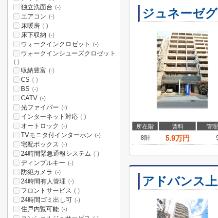
独立洗面台
(-)
ジュネーゼグ
エアコン
(-)
床暖房
(-)
床下収納
(-)
ウォークインクロゼット
(-)
ウォークインシューズクロゼット
(-)
収納豊富
(-)
CS
(-)
BS
(-)
CATV
(-)
光ファイバー
(-)
インターネット対応
(-)
オートロック
(-)
所在階
賃料
管理
TVモニタ付インターホン
(-)
5.9
万円
8階
宅配ボックス
(-)
24時間緊急通報システム
(-)
ディンプルキー
(-)
防犯カメラ
(-)
アドバンス上
24時間有人管理
(-)
フロントサービス
(-)
24時間ゴミ出し可
(-)
住戸内覧可能
(-)