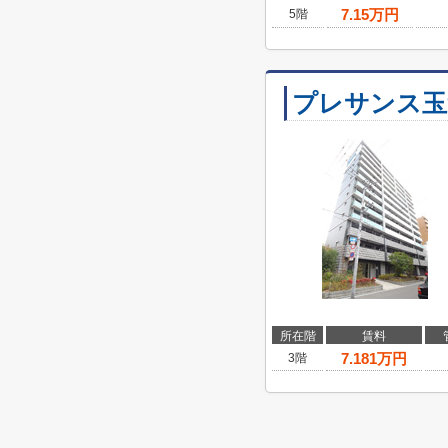
7.15
万円
5階
プレサンス玉
所在階
賃料
7.181
万円
3階