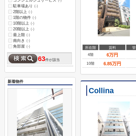
コンシェルジュサービス
(-)
駐車場あり
(-)
2階以上
(-)
1階の物件
(-)
10階以上
(-)
20階以上
(-)
最上階
(-)
南向き
(-)
角部屋
(-)
所在階
賃料
管
6
万円
4階
63
件が該当
6.85
万円
10階
新着物件
Collina