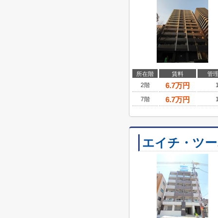
所在階
賃料
管
6.7
万円
2階
6.7
万円
7階
エイチ・ツー