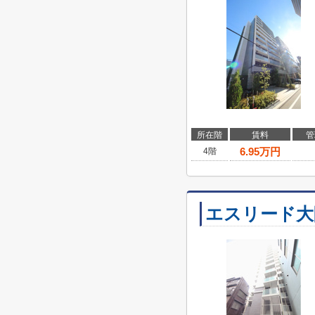
所在階
賃料
管
6.95
万円
4階
エスリード大