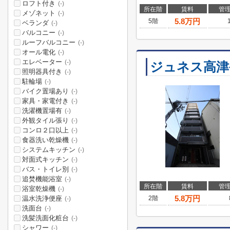
ロフト付き
(-)
所在階
賃料
管
メゾネット
(-)
5.8
万円
5階
ベランダ
(-)
バルコニー
(-)
ルーフバルコニー
(-)
オール電化
(-)
エレベーター
(-)
ジュネス高津
照明器具付き
(-)
駐輪場
(-)
バイク置場あり
(-)
家具・家電付き
(-)
洗濯機置場有
(-)
外観タイル張り
(-)
コンロ２口以上
(-)
食器洗い乾燥機
(-)
システムキッチン
(-)
対面式キッチン
(-)
バス・トイレ別
(-)
追焚機能浴室
(-)
所在階
賃料
管
浴室乾燥機
(-)
5.8
万円
温水洗浄便座
2階
(-)
洗面台
(-)
洗髪洗面化粧台
(-)
シャワー
(-)