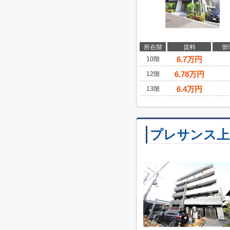
所在階
賃料
管
6.7
万円
10階
6.78
万円
12階
6.4
万円
13階
プレサンス上