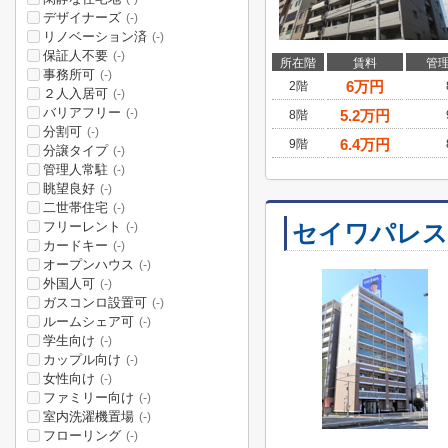
デザイナーズ
(-)
リノベーション済
(-)
保証人不要
(-)
所在階
賃料
管
事務所可
(-)
6
万円
2階
２人入居可
(-)
バリアフリー
(-)
5.2
万円
8階
分割可
(-)
6.4
万円
9階
分譲タイプ
(-)
管理人常駐
(-)
眺望良好
(-)
二世帯住宅
(-)
フリーレント
セイワパレス
(-)
カードキー
(-)
オープンハウス
(-)
外国人可
(-)
ガスコンロ設置可
(-)
ルームシェア可
(-)
学生向け
(-)
カップル向け
(-)
女性向け
(-)
ファミリー向け
(-)
室内洗濯機置場
(-)
フローリング
(-)