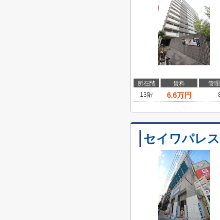
所在階
賃料
管理
6.6
万円
13階
セイワパレス