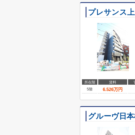
プレサンス上
所在階
賃料
6.526
万円
5階
グルーヴ日本