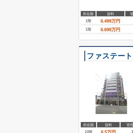
所在階
賃料
6.499
万円
1階
6.699
万円
1階
ファステート
所在階
賃料
管
6.5
万円
10階