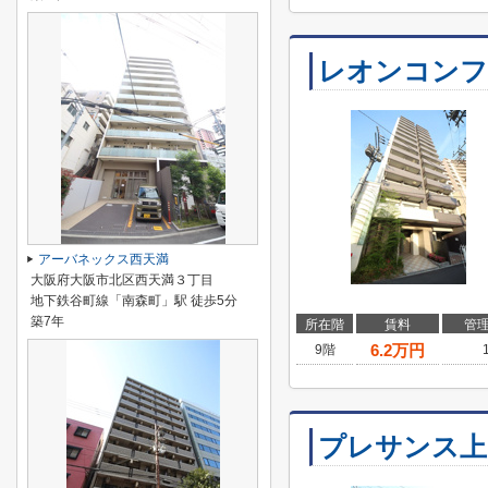
レオンコンフ
アーバネックス西天満
大阪府大阪市北区西天満３丁目
地下鉄谷町線「南森町」駅 徒歩5分
築7年
所在階
賃料
管
6.2
万円
9階
プレサンス上