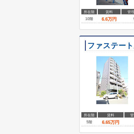
所在階
賃料
管
6.6
万円
10階
ファステート
所在階
賃料
管
6.65
万円
5階