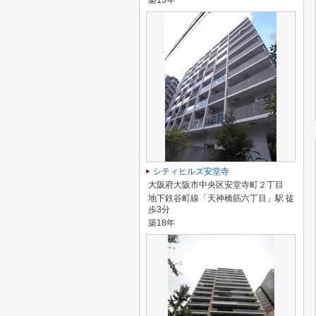
築13年
シティヒルズ安堂寺
大阪府大阪市中央区安堂寺町２丁目
地下鉄谷町線「天神橋筋六丁目」駅 徒
歩3分
築18年