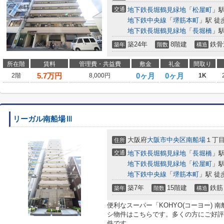
交通
地下鉄長堀鶴見緑地
「
松屋町
」駅
地下鉄中央線
「
堺筋本町
」駅 徒
地下鉄長堀鶴見緑地
「
長堀橋
」駅
築24年
8階建
鉄骨
築年
階数
構造
所在階
賃料
管理費・共益費
敷金
礼金
間取り
5.7
万円
0ヶ月
0ヶ月
2階
8,000円
1K
リーガル南船場Ⅲ
大阪府
大阪市中央区
南船場
１丁
住所
交通
地下鉄長堀鶴見緑地
「
長堀橋
」駅
地下鉄長堀鶴見緑地
「
松屋町
」駅
地下鉄中央線
「
堺筋本町
」駅 徒
築7年
15階建
鉄筋
築年
階数
構造
便利なスーパー「KOHYO(コーヨー) 
シ物件はこちらです。多くの方にご好評
件です...