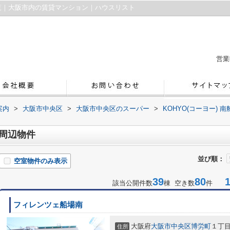
件一覧｜大阪市内の賃貸マンション｜ハウスリスト
営業
案内
>
大阪市中央区
>
大阪市中央区のスーパー
>
KOHYO(コーヨー) 
店周辺物件
並び順：
空室物件のみ表示
39
80
1-
該当公開件数
棟 空き数
件
フィレンツェ船場南
大阪府
大阪市中央区
博労町
１丁
住所