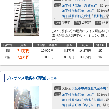
交通
地下鉄堺筋線
「
堺筋本町
」駅 徒
地下鉄御堂筋線
「
本町
」駅 徒歩
地下鉄長堀鶴見緑地
「
長堀橋
」駅
築9年
13階建
鉄筋
築年
階数
構造
歩いて徒歩6分の場所にライフ堺筋本町
造りが自慢の築9年のマンション。魅力
から...
所在階
賃料
管理費・共益費
敷金
礼金
間取り
7.1
万円
3階
10,000円
8.1万円
16.2万円
1K
7.1
万円
8階
10,000円
8.3万円
16.6万円
1K
プレサンス堺筋本町駅前シェル
大阪府
大阪市中央区
北久宝寺町
住所
交通
地下鉄御堂筋線
「
本町
」駅 徒歩1
地下鉄長堀鶴見緑地
「
松屋町
」駅
地下鉄谷町線
「
谷町四丁目
」駅 