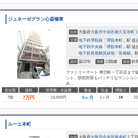
ジュネーゼグラン心斎橋東
大阪府
大阪市中央区
南久宝寺町
住所
交通
地下鉄堺筋線
「
堺筋本町
」駅 徒
地下鉄中央線
「
堺筋本町
」駅 徒
地下鉄長堀鶴見緑地
「
長堀橋
」駅
築22年
13階建
鉄
築年
階数
構造
ファミリーマート 博労町一丁目店まで
ント。防犯対策もバッチリなマンション
み...
所在階
賃料
管理費・共益費
敷金
礼金
間取り
7
万円
0ヶ月
7階
10,000円
1ヶ月
1K
2
ルーエ本町
大阪府
大阪市中央区
南本町
２丁
住所