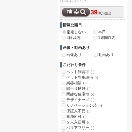
39
件が該当
情報公開日
指定しない
本日
3日以内
1週間以内
画像・動画あり
画像あり
動画あり
こだわり条件
ペット飼育可
(-)
ペット専用設備
(-)
楽器相談
(-)
陽当り良好
(-)
閑静な住宅地
(-)
デザイナーズ
(-)
リノベーション済
(-)
保証人不要
(-)
事務所可
(-)
２人入居可
(-)
バリアフリー
(-)