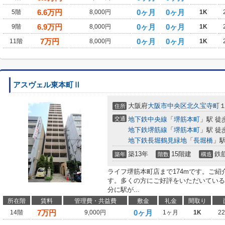
6.6
万円
0ヶ月
0ヶ月
5階
8,000円
1K
6.9
万円
0ヶ月
0ヶ月
9階
8,000円
1K
7
万円
0ヶ月
0ヶ月
11階
8,000円
1K
アスヴェル東本町Ⅱ
大阪府
大阪市中央区
北久宝寺町
住所
交通
地下鉄中央線
「
堺筋本町
」駅 徒
地下鉄堺筋線
「
堺筋本町
」駅 徒
地下鉄長堀鶴見緑地
「
長堀橋
」駅
築13年
15階建
鉄
築年
階数
構造
ライフ堺筋本町店まで174mです。ご紹
す。多くの方にご好評をいただいている
分に駅が...
所在階
賃料
管理費・共益費
敷金
礼金
間取り
7
万円
0ヶ月
14階
9,000円
1ヶ月
1K
2