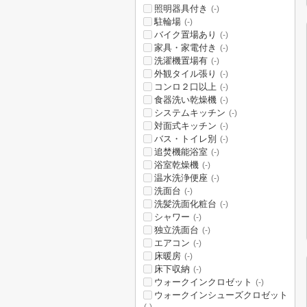
照明器具付き
(-)
駐輪場
(-)
バイク置場あり
(-)
家具・家電付き
(-)
洗濯機置場有
(-)
外観タイル張り
(-)
コンロ２口以上
(-)
食器洗い乾燥機
(-)
システムキッチン
(-)
対面式キッチン
(-)
バス・トイレ別
(-)
追焚機能浴室
(-)
浴室乾燥機
(-)
温水洗浄便座
(-)
洗面台
(-)
洗髪洗面化粧台
(-)
シャワー
(-)
独立洗面台
(-)
エアコン
(-)
床暖房
(-)
床下収納
(-)
ウォークインクロゼット
(-)
ウォークインシューズクロゼット