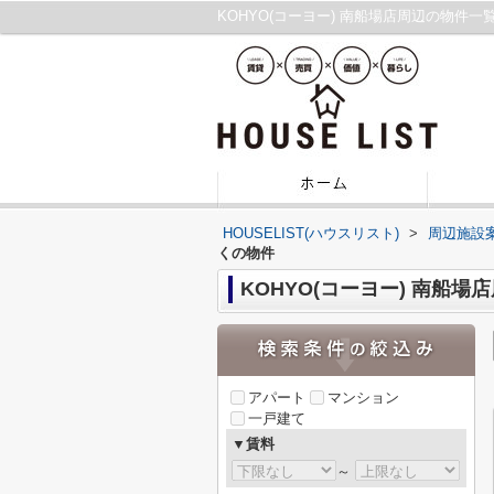
KOHYO(コーヨー) 南船場店周辺の物
HOUSELIST(ハウスリスト)
>
周辺施設
くの物件
KOHYO(コーヨー) 南船場
アパート
マンション
一戸建て
▼賃料
～