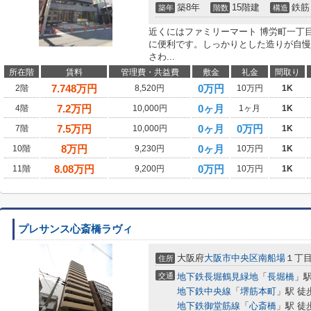
築8年
15階建
鉄筋
築年
階数
構造
近くにはファミリーマート 博労町一丁目
に便利です。しっかりとした造りが自慢
さわ...
所在階
賃料
管理費・共益費
敷金
礼金
間取り
7.748
万円
0万円
2階
8,520円
10万円
1K
7.2
万円
0ヶ月
4階
10,000円
1ヶ月
1K
7.5
万円
0ヶ月
0万円
7階
10,000円
1K
8
万円
0ヶ月
10階
9,230円
10万円
1K
8.08
万円
0万円
11階
9,200円
10万円
1K
プレサンス心斎橋ラヴィ
大阪府
大阪市中央区
南船場
１丁
住所
交通
地下鉄長堀鶴見緑地
「
長堀橋
」駅
地下鉄中央線
「
堺筋本町
」駅 徒
地下鉄御堂筋線
「
心斎橋
」駅 徒