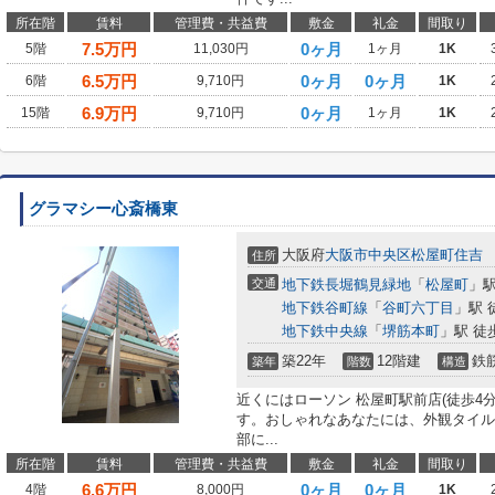
所在階
賃料
管理費・共益費
敷金
礼金
間取り
7.5
万円
0ヶ月
5階
11,030円
1ヶ月
1K
6.5
万円
0ヶ月
0ヶ月
6階
9,710円
1K
6.9
万円
0ヶ月
15階
9,710円
1ヶ月
1K
グラマシー心斎橋東
大阪府
大阪市中央区
松屋町住吉
住所
交通
地下鉄長堀鶴見緑地
「
松屋町
」駅
地下鉄谷町線
「
谷町六丁目
」駅 
地下鉄中央線
「
堺筋本町
」駅 徒
築22年
12階建
鉄
築年
階数
構造
近くにはローソン 松屋町駅前店(徒歩4
す。おしゃれなあなたには、外観タイル
部に...
所在階
賃料
管理費・共益費
敷金
礼金
間取り
6.6
万円
0ヶ月
0ヶ月
4階
8,000円
1K