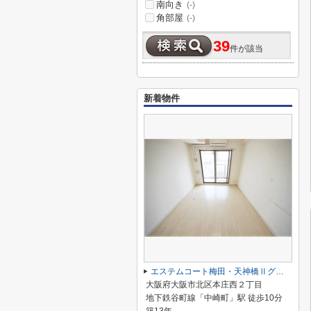
南向き
(-)
角部屋
(-)
39
件が該当
新着物件
エステムコート梅田・天神橋Ⅱグラシオ
大阪府大阪市北区本庄西２丁目
地下鉄谷町線「中崎町」駅 徒歩10分