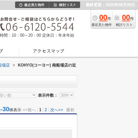
最終更新：2026年08月08日
00
00
件
件
最近見た物件
検討リスト
時間：10：00～20：00
定休日：年末年始
南船場店
>
KOHYO(コーヨー) 南船場店の近
表示件数：
30
棟表示
<<前へ
1
2
次へ>>
最初
目