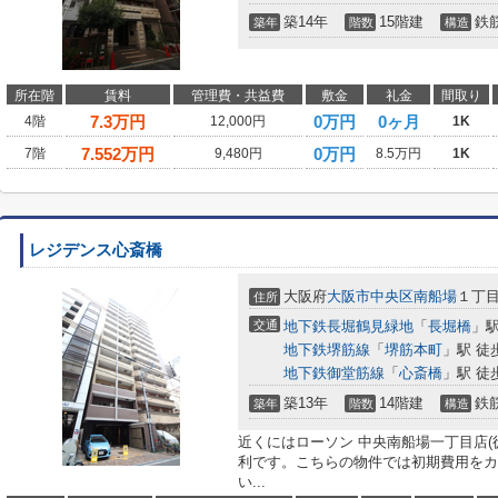
築14年
15階建
鉄
築年
階数
構造
所在階
賃料
管理費・共益費
敷金
礼金
間取り
7.3
万円
0万円
0ヶ月
4階
12,000円
1K
7.552
万円
0万円
7階
9,480円
8.5万円
1K
レジデンス心斎橋
大阪府
大阪市中央区
南船場
１丁
住所
交通
地下鉄長堀鶴見緑地
「
長堀橋
」駅
地下鉄堺筋線
「
堺筋本町
」駅 徒
地下鉄御堂筋線
「
心斎橋
」駅 徒
築13年
14階建
鉄
築年
階数
構造
近くにはローソン 中央南船場一丁目店(
利です。こちらの物件では初期費用をカ
い...