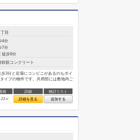
１丁目
歩4分
歩7分
 徒歩9分
骨鉄筋コンクリート
徒歩3分と近場にコンビニがあるのもポイ
タイプの物件です。共用部には敷地内ご
面積
詳細
検討リスト
2.22㎡
詳細を見る
追加する
目