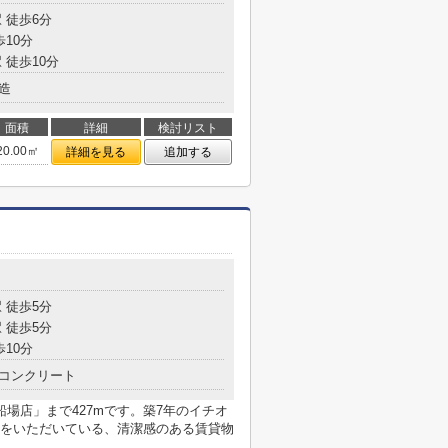
 徒歩6分
歩10分
 徒歩10分
造
面積
詳細
検討リスト
20.00㎡
詳細を見る
追加する
目
 徒歩5分
 徒歩5分
歩10分
コンクリート
南船場店」まで427mです。築7年のイチオ
をいただいている、清潔感のある賃貸物