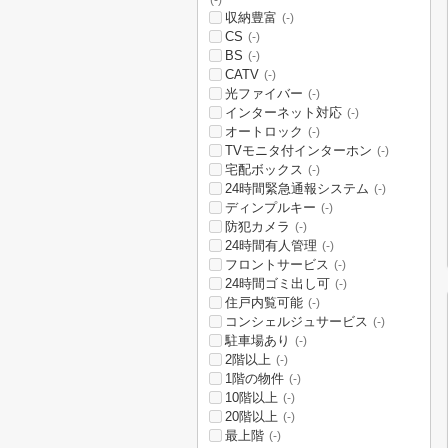
(-)
収納豊富
(-)
CS
(-)
BS
(-)
CATV
(-)
光ファイバー
(-)
インターネット対応
(-)
オートロック
(-)
TVモニタ付インターホン
(-)
宅配ボックス
(-)
24時間緊急通報システム
(-)
ディンプルキー
(-)
防犯カメラ
(-)
24時間有人管理
(-)
フロントサービス
(-)
24時間ゴミ出し可
(-)
住戸内覧可能
(-)
コンシェルジュサービス
(-)
駐車場あり
(-)
2階以上
(-)
1階の物件
(-)
10階以上
(-)
20階以上
(-)
最上階
(-)