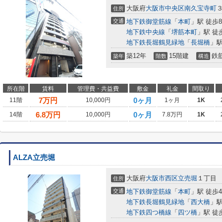
大阪府
大阪市中央区
南久宝寺町
住所
交通
地下鉄御堂筋線
「
本町
」駅 徒歩
地下鉄中央線
「
堺筋本町
」駅 徒
地下鉄長堀鶴見緑地
「
長堀橋
」駅
築12年
15階建
鉄
築年
階数
構造
所在階
賃料
管理費・共益費
敷金
礼金
間取り
7
万円
0ヶ月
11階
10,000円
1ヶ月
1K
6.8
万円
0ヶ月
14階
10,000円
7.8万円
1K
ALZA立売堀
大阪府
大阪市西区
立売堀
１丁目
住所
交通
地下鉄御堂筋線
「
本町
」駅 徒歩
地下鉄長堀鶴見緑地
「
西大橋
」駅
地下鉄四つ橋線
「
四ツ橋
」駅 徒