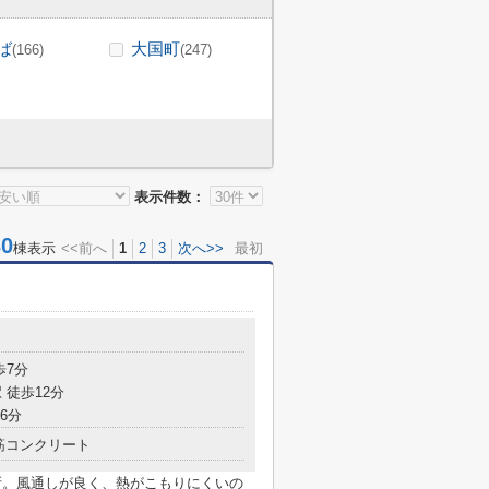
ば
大国町
(166)
(247)
表示件数：
0
棟表示
<<前へ
1
2
3
次へ>>
最初
歩7分
 徒歩12分
6分
筋コンクリート
役所。風通しが良く、熱がこもりにくいの