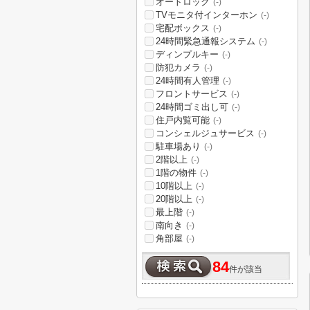
オートロック
(-)
TVモニタ付インターホン
(-)
宅配ボックス
(-)
24時間緊急通報システム
(-)
ディンプルキー
(-)
防犯カメラ
(-)
24時間有人管理
(-)
フロントサービス
(-)
24時間ゴミ出し可
(-)
住戸内覧可能
(-)
コンシェルジュサービス
(-)
駐車場あり
(-)
2階以上
(-)
1階の物件
(-)
10階以上
(-)
20階以上
(-)
最上階
(-)
南向き
(-)
角部屋
(-)
84
件が該当