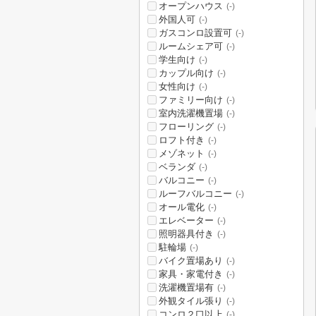
オープンハウス
(-)
外国人可
(-)
ガスコンロ設置可
(-)
ルームシェア可
(-)
学生向け
(-)
カップル向け
(-)
女性向け
(-)
ファミリー向け
(-)
室内洗濯機置場
(-)
フローリング
(-)
ロフト付き
(-)
メゾネット
(-)
ベランダ
(-)
バルコニー
(-)
ルーフバルコニー
(-)
オール電化
(-)
エレベーター
(-)
照明器具付き
(-)
駐輪場
(-)
バイク置場あり
(-)
家具・家電付き
(-)
洗濯機置場有
(-)
外観タイル張り
(-)
コンロ２口以上
(-)