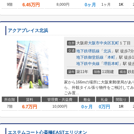
6.45
万円
0ヶ月
9階
8,000円
1ヶ月
1K
アクアプレイス北浜
大阪府
大阪市中央区
瓦町
１丁目
住所
交通
地下鉄堺筋線
「
北浜
」駅 徒歩7分
地下鉄御堂筋線
「
本町
」駅 徒歩1
地下鉄中央線
「
堺筋本町
」駅 徒
築11年
11階建
鉄
築年
階数
構造
家から166mの場所に大阪東郵便局が
ら、外観タイル張り物件をご検討してみ
ごみ置...
所在階
賃料
管理費・共益費
敷金
礼金
間取り
6.7
万円
0ヶ月
0万円
7階
10,000円
1R
エステムコート心斎橋EASTエリジオン