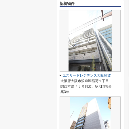
新着物件
エスリードレジデンス大阪難波
大阪府大阪市浪速区稲荷１丁目
関西本線「ＪＲ難波」駅 徒歩8分
築3年