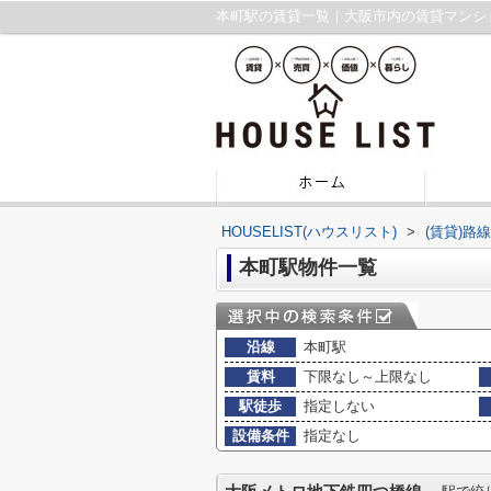
本町駅の賃貸一覧｜大阪市内の賃貸マンシ
HOUSELIST(ハウスリスト)
>
(賃貸)路
本町駅物件一覧
沿線
本町駅
賃料
下限なし～上限なし
駅徒歩
指定しない
設備条件
指定なし