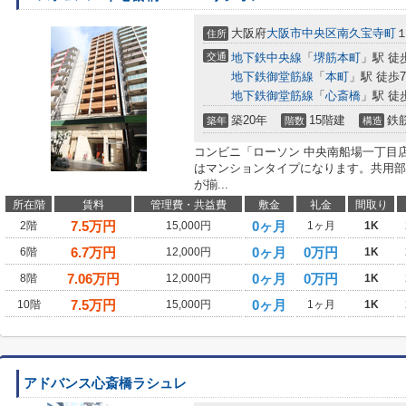
大阪府
大阪市中央区
南久宝寺町
住所
交通
地下鉄中央線
「
堺筋本町
」駅 徒
地下鉄御堂筋線
「
本町
」駅 徒歩
地下鉄御堂筋線
「
心斎橋
」駅 徒
築20年
15階建
鉄
築年
階数
構造
コンビニ「ローソン 中央南船場一丁目店
はマンションタイプになります。共用部
が揃...
所在階
賃料
管理費・共益費
敷金
礼金
間取り
7.5
万円
0ヶ月
2階
15,000円
1ヶ月
1K
6.7
万円
0ヶ月
0万円
6階
12,000円
1K
7.06
万円
0ヶ月
0万円
8階
12,000円
1K
7.5
万円
0ヶ月
10階
15,000円
1ヶ月
1K
アドバンス心斎橋ラシュレ