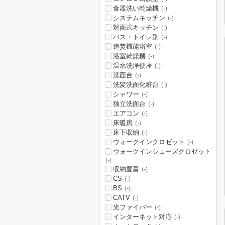
食器洗い乾燥機
(-)
システムキッチン
(-)
対面式キッチン
(-)
バス・トイレ別
(-)
追焚機能浴室
(-)
浴室乾燥機
(-)
温水洗浄便座
(-)
洗面台
(-)
洗髪洗面化粧台
(-)
シャワー
(-)
独立洗面台
(-)
エアコン
(-)
床暖房
(-)
床下収納
(-)
ウォークインクロゼット
(-)
ウォークインシューズクロゼット
(-)
収納豊富
(-)
CS
(-)
BS
(-)
CATV
(-)
光ファイバー
(-)
インターネット対応
(-)