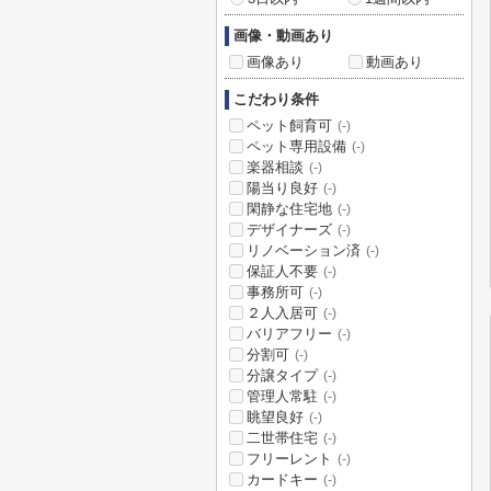
画像・動画あり
画像あり
動画あり
こだわり条件
ペット飼育可
(-)
ペット専用設備
(-)
楽器相談
(-)
陽当り良好
(-)
閑静な住宅地
(-)
デザイナーズ
(-)
リノベーション済
(-)
保証人不要
(-)
事務所可
(-)
２人入居可
(-)
バリアフリー
(-)
分割可
(-)
分譲タイプ
(-)
管理人常駐
(-)
眺望良好
(-)
二世帯住宅
(-)
フリーレント
(-)
カードキー
(-)