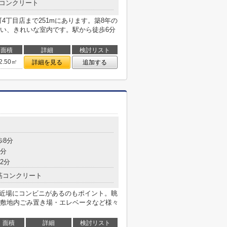
コンクリート
4丁目店まで251mにあります。築8年の
い、きれいな室内です。駅から徒歩6分
面積
詳細
検討リスト
2.50㎡
詳細を見る
追加する
歩8分
8分
2分
筋コンクリート
と近場にコンビニがあるのもポイント。眺
敷地内ごみ置き場・エレベータなど様々
面積
詳細
検討リスト