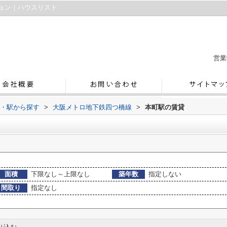
ョン｜ハウスリスト
営業
線・駅から探す
>
大阪メトロ地下鉄四つ橋線
>
本町駅の賃貸
面積
下限なし～上限なし
築年数
指定しない
間取り
指定なし