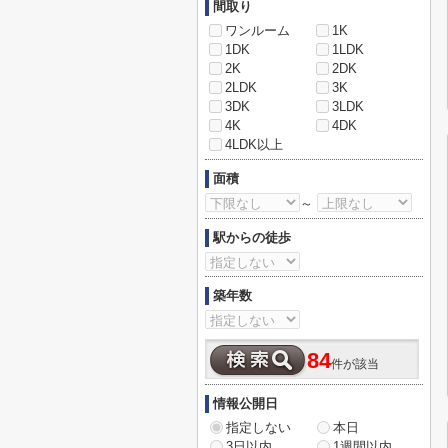
間取り
ワンルーム
1K
1DK
1LDK
2K
2DK
2LDK
3K
3DK
3LDK
4K
4DK
4LDK以上
面積
～
駅からの徒歩
築年数
84
件が該当
情報公開日
指定しない
本日
3日以内
1週間以内