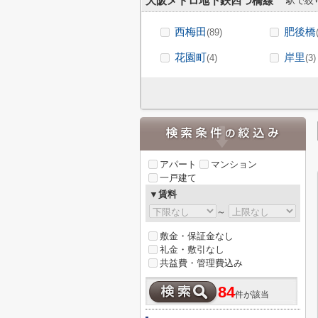
大阪メトロ地下鉄四つ橋線
駅で絞
西梅田
肥後橋
(89)
花園町
岸里
(4)
(3)
アパート
マンション
一戸建て
▼賃料
～
敷金・保証金なし
礼金・敷引なし
共益費・管理費込み
84
件が該当