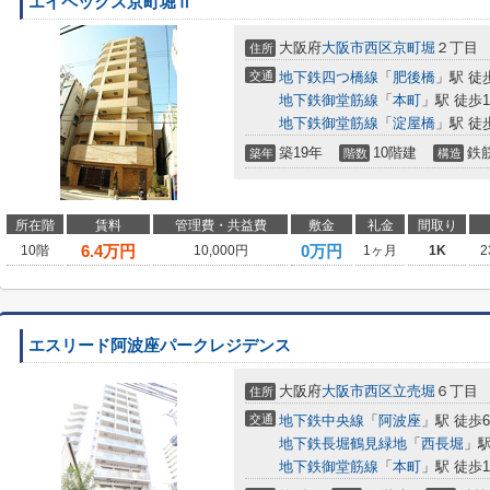
エイペックス京町堀Ⅱ
大阪府
大阪市西区
京町堀
２丁目
住所
交通
地下鉄四つ橋線
「
肥後橋
」駅 徒
地下鉄御堂筋線
「
本町
」駅 徒歩1
地下鉄御堂筋線
「
淀屋橋
」駅 徒
築19年
10階建
鉄
築年
階数
構造
所在階
賃料
管理費・共益費
敷金
礼金
間取り
6.4
万円
0万円
10階
10,000円
1ヶ月
1K
2
エスリード阿波座パークレジデンス
大阪府
大阪市西区
立売堀
６丁目
住所
交通
地下鉄中央線
「
阿波座
」駅 徒歩
地下鉄長堀鶴見緑地
「
西長堀
」駅
地下鉄御堂筋線
「
本町
」駅 徒歩1