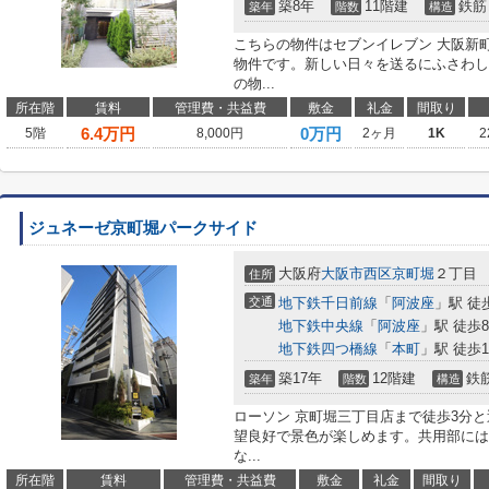
築8年
11階建
鉄筋
築年
階数
構造
こちらの物件はセブンイレブン 大阪新町
物件です。新しい日々を送るにふさわし
の物...
所在階
賃料
管理費・共益費
敷金
礼金
間取り
6.4
万円
0万円
5階
8,000円
2ヶ月
1K
2
ジュネーゼ京町堀パークサイド
大阪府
大阪市西区
京町堀
２丁目
住所
交通
地下鉄千日前線
「
阿波座
」駅 徒
地下鉄中央線
「
阿波座
」駅 徒歩
地下鉄四つ橋線
「
本町
」駅 徒歩1
築17年
12階建
鉄
築年
階数
構造
ローソン 京町堀三丁目店まで徒歩3分
望良好で景色が楽しめます。共用部には
な...
所在階
賃料
管理費・共益費
敷金
礼金
間取り