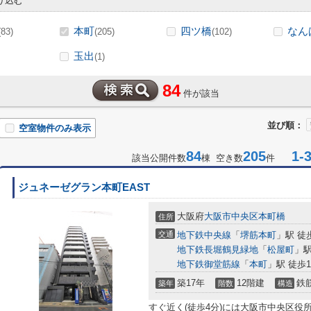
り込む
本町
四ツ橋
なん
(83)
(205)
(102)
玉出
(1)
84
件が該当
並び順：
空室物件のみ表示
84
205
1-3
該当公開件数
棟 空き数
件
ジュネーゼグラン本町EAST
大阪府
大阪市中央区
本町橋
住所
交通
地下鉄中央線
「
堺筋本町
」駅 徒
地下鉄長堀鶴見緑地
「
松屋町
」駅
地下鉄御堂筋線
「
本町
」駅 徒歩1
築17年
12階建
鉄
築年
階数
構造
すぐ近く(徒歩4分)には大阪市中央区