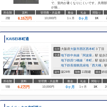
で、室内が暑くなりにくいです。共用部
が揃...
所在階
賃料
管理費・共益費
敷金
礼金
間取り
6.15
万円
0ヶ月
2階
10,000円
1ヶ月
1K
KAISEI本町通
大阪府
大阪市西区
西本町
３丁目
住所
交通
地下鉄中央線
「
阿波座
」駅 徒歩
地下鉄四つ橋線
「
本町
」駅 徒歩1
地下鉄長堀鶴見緑地
「
西大橋
」駅
築24年
11階建
鉄
築年
階数
構造
所在階
賃料
管理費・共益費
敷金
礼金
間取り
6.2
万円
0ヶ月
5階
10,000円
1ヶ月
1K
2