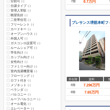
分割可
6.7
万円
7階
(-)
分譲タイプ
(-)
管理人常駐
(-)
眺望良好
(-)
二世帯住宅
(-)
プレサンス堺筋本町フ
フリーレント
(-)
カードキー
(-)
オープンハウス
(-)
外国人可
(-)
ガスコンロ設置可
(-)
ルームシェア可
(-)
学生向け
(-)
カップル向け
(-)
女性向け
(-)
ファミリー向け
(-)
室内洗濯機置場
(-)
フローリング
(-)
所在階
賃料
ロフト付き
(-)
7.296
万円
メゾネット
6階
(-)
ベランダ
(-)
7.65
万円
8階
バルコニー
(-)
ルーフバルコニー
(-)
オール電化
(-)
エレベーター
(-)