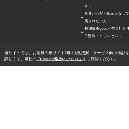
す～
審査が心配～保証人なし
居されたい方～
初期費用good～敷金礼金
手数料トリプルゼロ～
当サイトでは、お客様の当サイト利用状況把握、サービス向上検討を目
詳しくは、当社の
をご確認ください。
「Cookieの取扱いについて」