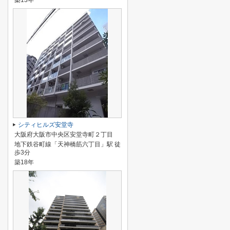
築13年
シティヒルズ安堂寺
大阪府大阪市中央区安堂寺町２丁目
地下鉄谷町線「天神橋筋六丁目」駅 徒
歩3分
築18年