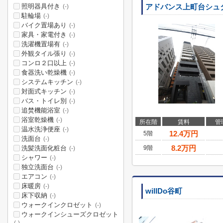
照明器具付き
アドバンス上町台シュ
(-)
駐輪場
(-)
バイク置場あり
(-)
家具・家電付き
(-)
洗濯機置場有
(-)
外観タイル張り
(-)
コンロ２口以上
(-)
食器洗い乾燥機
(-)
システムキッチン
(-)
対面式キッチン
(-)
バス・トイレ別
(-)
追焚機能浴室
(-)
浴室乾燥機
(-)
所在階
賃料
管
温水洗浄便座
(-)
12.4
万円
5階
洗面台
(-)
8.2
万円
洗髪洗面化粧台
9階
(-)
シャワー
(-)
独立洗面台
(-)
エアコン
(-)
床暖房
(-)
willDo谷町
床下収納
(-)
ウォークインクロゼット
(-)
ウォークインシューズクロゼット