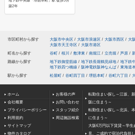
地下鉄中央線「堺筋本町」駅 徒歩5分
築2年
市区町村から探す
大阪市中央区
/
大阪市浪速区
/
大阪市西区
/
大
大阪市天王寺区
/
大阪市港区
町名から探す
谷町
/
桜川
/
敷津東
/
南堀江
/
立売堀
/
芦原
/
路線から探す
地下鉄御堂筋線
/
地下鉄長堀鶴見緑地
/
地下鉄
地下鉄四つ橋線
/
阪神電鉄阪神なんば
/
東海道
駅から探す
松屋町
/
谷町四丁目
/
堺筋本町
/
谷町六丁目
/
ホーム
お客様の声
転勤住まい探し～江坂、
会社概要
お問い合わせ
阪に住まう～
プライバシーポリシー
スタッフ紹介
転勤住まい探し～北浜、
利用規約
周辺施設検索
に住まう～
サイトマップ
大阪6万円以下賃貸～学生
物件カタログ
見、ご成約で宿泊代負担