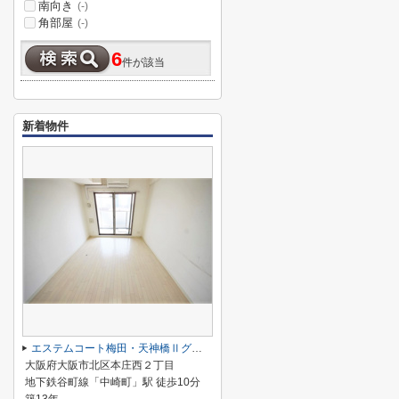
南向き
(-)
角部屋
(-)
6
件が該当
新着物件
エステムコート梅田・天神橋Ⅱグラシオ
大阪府大阪市北区本庄西２丁目
地下鉄谷町線「中崎町」駅 徒歩10分