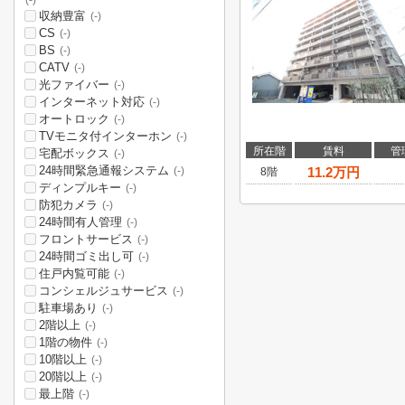
(-)
収納豊富
(-)
CS
(-)
BS
(-)
CATV
(-)
光ファイバー
(-)
インターネット対応
(-)
オートロック
(-)
TVモニタ付インターホン
(-)
所在階
賃料
管
宅配ボックス
(-)
24時間緊急通報システム
11.2
万円
(-)
8階
ディンプルキー
(-)
防犯カメラ
(-)
24時間有人管理
(-)
フロントサービス
(-)
24時間ゴミ出し可
(-)
住戸内覧可能
(-)
コンシェルジュサービス
(-)
駐車場あり
(-)
2階以上
(-)
1階の物件
(-)
10階以上
(-)
20階以上
(-)
最上階
(-)