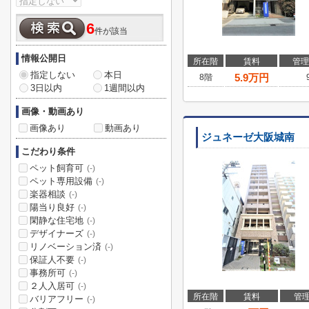
6
件が該当
情報公開日
所在階
賃料
管理
指定しない
本日
5.9
万円
8階
3日以内
1週間以内
画像・動画あり
画像あり
動画あり
ジュネーゼ大阪城南
こだわり条件
ペット飼育可
(-)
ペット専用設備
(-)
楽器相談
(-)
陽当り良好
(-)
閑静な住宅地
(-)
デザイナーズ
(-)
リノベーション済
(-)
保証人不要
(-)
事務所可
(-)
２人入居可
(-)
所在階
賃料
管
バリアフリー
(-)