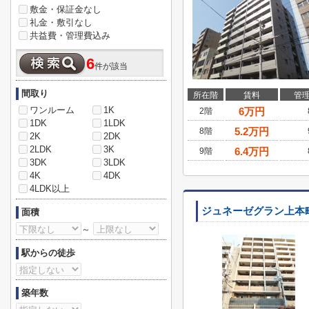
敷金・保証金なし
礼金・敷引なし
共益費・管理費込み
6
件が該当
間取り
所在階
賃料
管
ワンルーム
1K
6
万円
2階
1DK
1LDK
5.2
万円
8階
2K
2DK
2LDK
3K
6.4
万円
9階
3DK
3LDK
4K
4DK
4LDK以上
ジュネーゼグラン上本
面積
～
駅からの徒歩
築年数