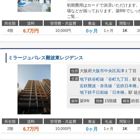
初期費用はカードで決済いただけます。
場などが揃っております。築8年でしっ
ご覧...
所在階
賃料
管理費・共益費
敷金
礼金
間取り
6.7
万円
0ヶ月
4階
10,000円
1ヶ月
1K
2
ミラージュパレス難波東レジデンス
大阪府
大阪市中央区
高津
１丁目
住所
交通
地下鉄谷町線
「
谷町九丁目
」駅 
近鉄難波・奈良線
「
近鉄日本橋
」
地下鉄千日前線
「
日本橋
」駅 徒
築9年
15階建
鉄筋
築年
階数
構造
所在階
賃料
管理費・共益費
敷金
礼金
間取り
6.7
万円
0ヶ月
2階
10,000円
1ヶ月
1K
2