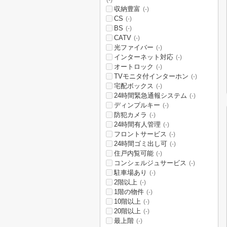
(-)
収納豊富
(-)
CS
(-)
BS
(-)
CATV
(-)
光ファイバー
(-)
インターネット対応
(-)
オートロック
(-)
TVモニタ付インターホン
(-)
宅配ボックス
(-)
24時間緊急通報システム
(-)
ディンプルキー
(-)
防犯カメラ
(-)
24時間有人管理
(-)
フロントサービス
(-)
24時間ゴミ出し可
(-)
住戸内覧可能
(-)
コンシェルジュサービス
(-)
駐車場あり
(-)
2階以上
(-)
1階の物件
(-)
10階以上
(-)
20階以上
(-)
最上階
(-)