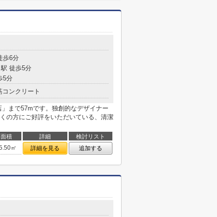
徒歩6分
駅 徒歩5分
歩5分
筋コンクリート
店」まで57mです。独創的なデザイナー
くの方にご好評をいただいている、清潔
面積
詳細
検討リスト
5.50㎡
詳細を見る
追加する