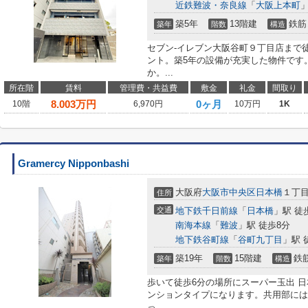
近鉄難波・奈良線
「
大阪上本町
」
築5年
13階建
鉄筋
築年
階数
構造
セブン-イレブン大阪谷町９丁目店まで
ント。築5年の設備が充実した物件です
か。...
所在階
賃料
管理費・共益費
敷金
礼金
間取り
8.003
万円
0ヶ月
10階
6,970円
10万円
1K
Gramercy Nipponbashi
大阪府
大阪市中央区
日本橋
１丁
住所
交通
地下鉄千日前線
「
日本橋
」駅 徒
南海本線
「
難波
」駅 徒歩8分
地下鉄谷町線
「
谷町九丁目
」駅 
築19年
15階建
鉄
築年
階数
構造
歩いて徒歩6分の場所にスーパー玉出 
ンションタイプになります。共用部には
っ...