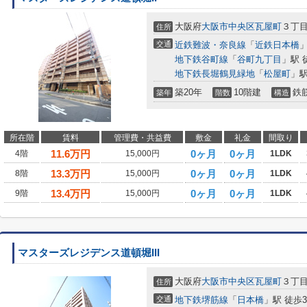
大阪府
大阪市中央区
瓦屋町
３丁
住所
交通
近鉄難波・奈良線
「
近鉄日本橋
」
地下鉄谷町線
「
谷町九丁目
」駅 
地下鉄長堀鶴見緑地
「
松屋町
」駅
築20年
10階建
鉄
築年
階数
構造
所在階
賃料
管理費・共益費
敷金
礼金
間取り
11.6
万円
0ヶ月
0ヶ月
4階
15,000円
1LDK
13.3
万円
0ヶ月
0ヶ月
8階
15,000円
1LDK
13.4
万円
0ヶ月
0ヶ月
9階
15,000円
1LDK
マスターズレジデンス道頓堀III
大阪府
大阪市中央区
瓦屋町
３丁
住所
交通
地下鉄堺筋線
「
日本橋
」駅 徒歩