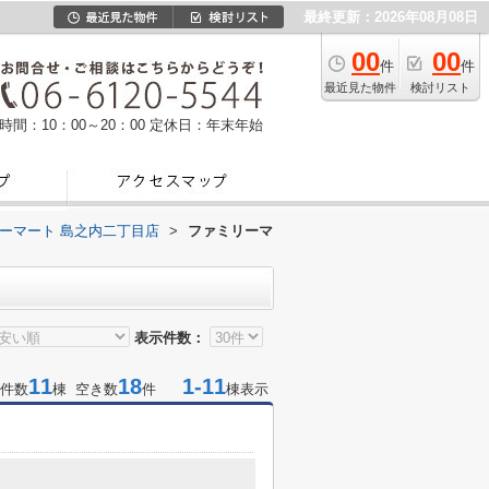
最終更新：2026年08月08日
00
00
件
件
最近見た物件
検討リスト
時間：10：00～20：00
定休日：年末年始
ーマート 島之内二丁目店
>
ファミリーマ
表示件数：
11
18
1-11
件数
棟 空き数
件
棟表示
目