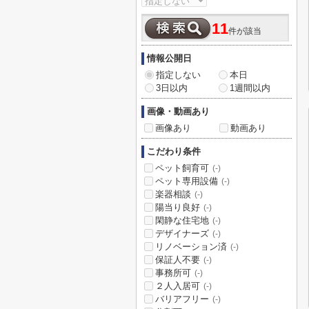
11
件が該当
情報公開日
指定しない
本日
3日以内
1週間以内
画像・動画あり
画像あり
動画あり
こだわり条件
ペット飼育可
(-)
ペット専用設備
(-)
楽器相談
(-)
陽当り良好
(-)
閑静な住宅地
(-)
デザイナーズ
(-)
リノベーション済
(-)
保証人不要
(-)
事務所可
(-)
２人入居可
(-)
バリアフリー
(-)