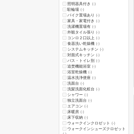
照明器具付き
(-)
駐輪場
(-)
バイク置場あり
(-)
家具・家電付き
(-)
洗濯機置場有
(-)
外観タイル張り
(-)
コンロ２口以上
(-)
食器洗い乾燥機
(-)
システムキッチン
(-)
対面式キッチン
(-)
バス・トイレ別
(-)
追焚機能浴室
(-)
浴室乾燥機
(-)
温水洗浄便座
(-)
洗面台
(-)
洗髪洗面化粧台
(-)
シャワー
(-)
独立洗面台
(-)
エアコン
(-)
床暖房
(-)
床下収納
(-)
ウォークインクロゼット
(-)
ウォークインシューズクロゼット