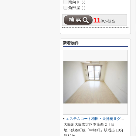
南向き
(-)
角部屋
(-)
11
件が該当
新着物件
エステムコート梅田・天神橋Ⅱグラシオ
大阪府大阪市北区本庄西２丁目
地下鉄谷町線「中崎町」駅 徒歩10分