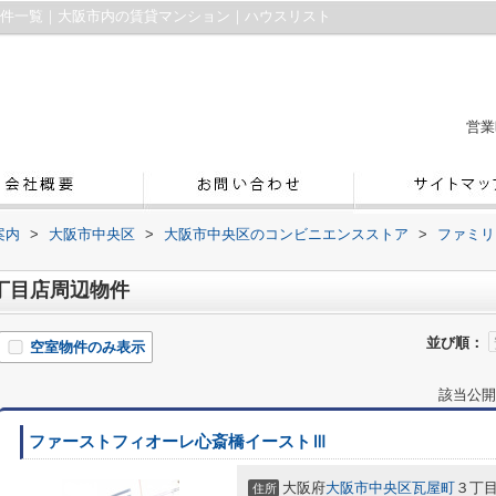
物件一覧｜大阪市内の賃貸マンション｜ハウスリスト
営業
案内
>
大阪市中央区
>
大阪市中央区のコンビニエンスストア
>
ファミリ
丁目店周辺物件
並び順：
空室物件のみ表示
該当公開
ファーストフィオーレ心斎橋イーストⅢ
大阪府
大阪市中央区
瓦屋町
３丁
住所