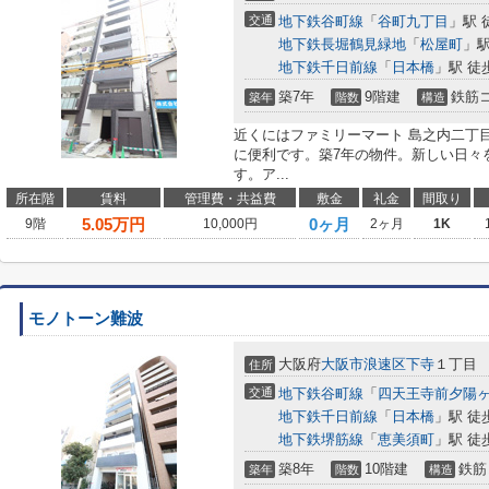
交通
地下鉄谷町線
「
谷町九丁目
」駅 
地下鉄長堀鶴見緑地
「
松屋町
」駅
地下鉄千日前線
「
日本橋
」駅 徒
築7年
9階建
鉄筋
築年
階数
構造
近くにはファミリーマート 島之内二丁目
に便利です。築7年の物件。新しい日々
す。ア...
所在階
賃料
管理費・共益費
敷金
礼金
間取り
5.05
万円
0ヶ月
9階
10,000円
2ヶ月
1K
モノトーン難波
大阪府
大阪市浪速区
下寺
１丁目
住所
交通
地下鉄谷町線
「
四天王寺前夕陽
地下鉄千日前線
「
日本橋
」駅 徒
地下鉄堺筋線
「
恵美須町
」駅 徒
築8年
10階建
鉄筋
築年
階数
構造