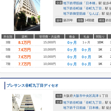
交通
地下鉄堺筋線
「
日本橋
」駅 徒歩
地下鉄谷町線
「
谷町九丁目
」駅 
地下鉄御堂筋線
「
なんば
」駅 徒
築20年
14階建
鉄
築年
階数
構造
所在階
賃料
管理費・共益費
敷金
礼金
間取り
8.1
万円
0ヶ月
3階
15,000円
1ヶ月
1DK
7.6
万円
0ヶ月
0ヶ月
5階
10,000円
1K
7.6
万円
0ヶ月
0ヶ月
6階
10,000円
1K
7.7
万円
0ヶ月
0ヶ月
7階
10,000円
1K
プレサンス谷町九丁目ディセオ
大阪府
大阪市中央区
高津
１丁目
住所
交通
地下鉄谷町線
「
谷町九丁目
」駅 
地下鉄千日前線
「
日本橋
」駅 徒