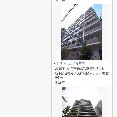
築13年
シティヒルズ安堂寺
大阪府大阪市中央区安堂寺町２丁目
地下鉄谷町線「天神橋筋六丁目」駅 徒
歩3分
築18年