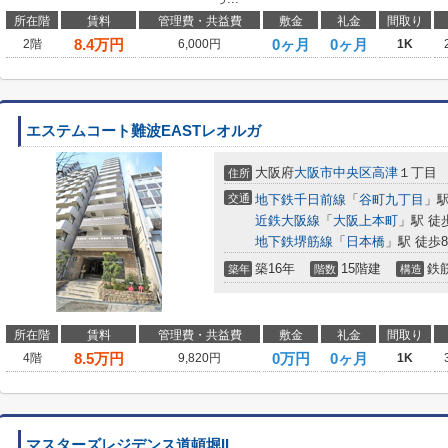
所在階
賃料
管理費・共益費
敷金
礼金
間取り
8.4
万円
0ヶ月
0ヶ月
2階
6,000円
1K
エステムコート難波EASTレオルガ
大阪府
大阪市中央区
高津
１丁目
住所
交通
地下鉄千日前線
「
谷町九丁目
」駅
近鉄大阪線
「
大阪上本町
」駅 徒
地下鉄堺筋線
「
日本橋
」駅 徒歩
築16年
15階建
鉄
築年
階数
構造
所在階
賃料
管理費・共益費
敷金
礼金
間取り
8.5
万円
0万円
0ヶ月
4階
9,820円
1K
マスターズレジデンス道頓堀II