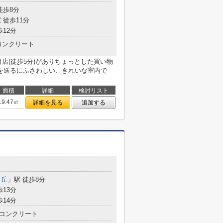
徒歩8分
 徒歩11分
歩12分
コンクリート
店(徒歩5分)がありちょっとした買い物
を送るにふさわしい、きれいな室内で
面積
詳細
検討リスト
19.47㎡
詳細を見る
追加する
ヶ丘
」駅 徒歩8分
歩13分
歩14分
コンクリート