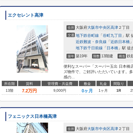
エクセレント高津
大阪府
大阪市中央区
高津
２丁目
住所
交通
地下鉄谷町線
「
谷町九丁目
」駅 
近鉄難波・奈良線
「
近鉄日本橋
」
地下鉄千日前線
「
日本橋
」駅 徒
築19年
13階建
鉄
築年
階数
構造
便利なスーパー「スーパー玉出 日本橋
ズ物件で、ご好評いただいています。多
感の...
所在階
賃料
管理費・共益費
敷金
礼金
間取り
7.2
万円
0ヶ月
13階
9,000円
1ヶ月
1R
2
フェニックス日本橋高津
大阪府
大阪市中央区
高津
２丁目
住所