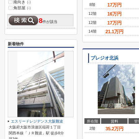
南向き
(-)
17
万円
8階
角部屋
(-)
16
万円
12階
8
件が該当
17
万円
12階
21.1
万円
14階
新着物件
プレジオ北浜
エスリードレジデンス大阪難波
所在階
賃料
管
大阪府大阪市浪速区稲荷１丁目
35.2
万円
2階
関西本線「ＪＲ難波」駅 徒歩8分