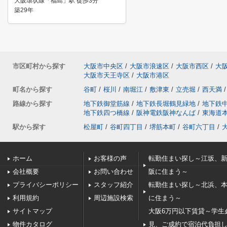
大阪環状線「福島」駅 徒歩3分
築29年
市区町村から探す
大阪市中央区
/
大阪市浪速区
/
大阪市西区
/
大
大阪市天王寺区
/
大阪市港区
町名から探す
谷町
/
桜川
/
南堀江
/
敷津東
/
立売堀
/
西天満
/
路線から探す
地下鉄御堂筋線
/
地下鉄長堀鶴見緑地
/
地下鉄
地下鉄四つ橋線
/
阪神電鉄阪神なんば
/
東海道
駅から探す
松屋町
/
谷町四丁目
/
堺筋本町
/
谷町六丁目
/
ホーム
お客様の声
転勤住まい探し～江坂、
会社概要
お問い合わせ
阪に住まう～
プライバシーポリシー
スタッフ紹介
転勤住まい探し～北浜、
利用規約
周辺施設検索
に住まう～
サイトマップ
大阪6万円以下賃貸～学生
物件カタログ
見、ご成約で宿泊代負担