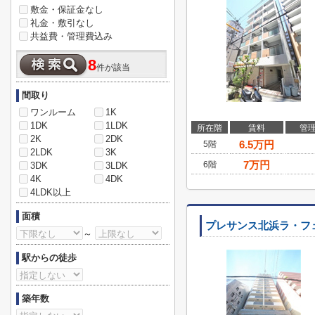
敷金・保証金なし
礼金・敷引なし
共益費・管理費込み
8
件が該当
間取り
ワンルーム
1K
1DK
1LDK
所在階
賃料
管
2K
2DK
6.5
万円
5階
2LDK
3K
7
万円
6階
3DK
3LDK
4K
4DK
4LDK以上
面積
プレサンス北浜ラ・フ
～
駅からの徒歩
築年数