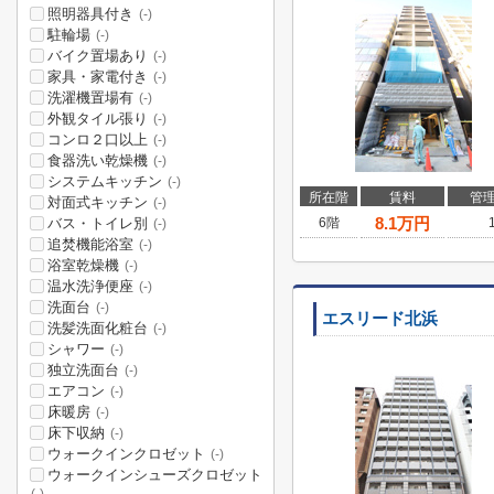
照明器具付き
(-)
駐輪場
(-)
バイク置場あり
(-)
家具・家電付き
(-)
洗濯機置場有
(-)
外観タイル張り
(-)
コンロ２口以上
(-)
食器洗い乾燥機
(-)
システムキッチン
(-)
所在階
賃料
管
対面式キッチン
(-)
8.1
万円
バス・トイレ別
6階
(-)
追焚機能浴室
(-)
浴室乾燥機
(-)
温水洗浄便座
(-)
洗面台
(-)
エスリード北浜
洗髪洗面化粧台
(-)
シャワー
(-)
独立洗面台
(-)
エアコン
(-)
床暖房
(-)
床下収納
(-)
ウォークインクロゼット
(-)
ウォークインシューズクロゼット