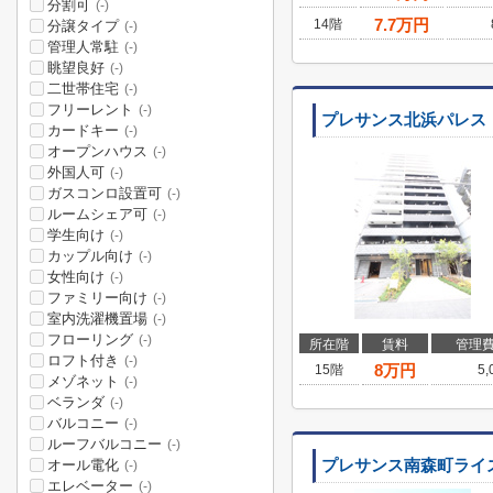
分割可
(-)
7.7
万円
14階
分譲タイプ
(-)
管理人常駐
(-)
眺望良好
(-)
二世帯住宅
(-)
フリーレント
(-)
プレサンス北浜パレス
カードキー
(-)
オープンハウス
(-)
外国人可
(-)
ガスコンロ設置可
(-)
ルームシェア可
(-)
学生向け
(-)
カップル向け
(-)
女性向け
(-)
ファミリー向け
(-)
室内洗濯機置場
(-)
フローリング
(-)
所在階
賃料
管理
ロフト付き
(-)
8
万円
15階
5
メゾネット
(-)
ベランダ
(-)
バルコニー
(-)
ルーフバルコニー
(-)
オール電化
プレサンス南森町ライ
(-)
エレベーター
(-)