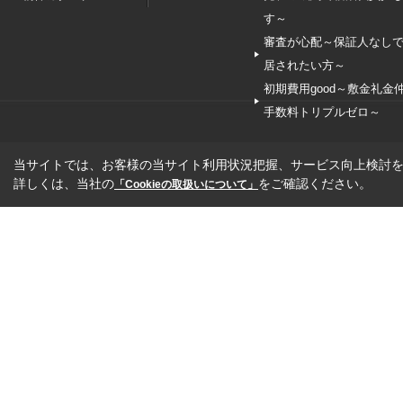
す～
審査が心配～保証人なし
居されたい方～
初期費用good～敷金礼金
手数料トリプルゼロ～
当サイトでは、お客様の当サイト利用状況把握、サービス向上検討を目
詳しくは、当社の
をご確認ください。
「Cookieの取扱いについて」