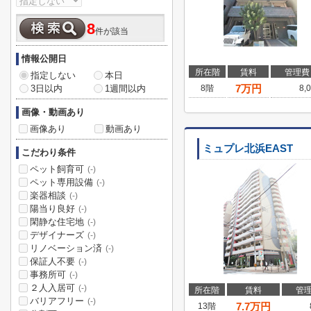
8
件が該当
情報公開日
所在階
賃料
管理費
指定しない
本日
7
万円
3日以内
1週間以内
8階
8,
画像・動画あり
画像あり
動画あり
ミュプレ北浜EAST
こだわり条件
ペット飼育可
(-)
ペット専用設備
(-)
楽器相談
(-)
陽当り良好
(-)
閑静な住宅地
(-)
デザイナーズ
(-)
リノベーション済
(-)
保証人不要
(-)
事務所可
(-)
２人入居可
(-)
所在階
賃料
管
バリアフリー
(-)
7.7
万円
13階