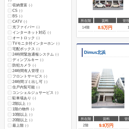
(-)
収納豊富
(-)
CS
(-)
BS
(-)
所在階
賃料
管
CATV
(-)
光ファイバー
8.5
万円
(-)
14階
インターネット対応
(-)
オートロック
(-)
TVモニタ付インターホン
(-)
宅配ボックス
(-)
Dimus北浜
24時間緊急通報システム
(-)
ディンプルキー
(-)
防犯カメラ
(-)
24時間有人管理
(-)
フロントサービス
(-)
24時間ゴミ出し可
(-)
住戸内覧可能
(-)
コンシェルジュサービス
(-)
駐車場あり
(-)
2階以上
(-)
1階の物件
(-)
10階以上
(-)
所在階
賃料
管
20階以上
(-)
9.9
万円
最上階
2階
(-)