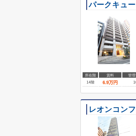
パークキュー
所在階
賃料
管理
6.9
万円
14階
1
レオンコンフ