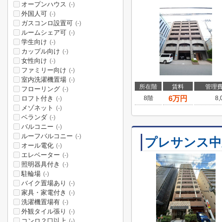
オープンハウス
(-)
外国人可
(-)
ガスコンロ設置可
(-)
ルームシェア可
(-)
学生向け
(-)
カップル向け
(-)
女性向け
(-)
ファミリー向け
(-)
室内洗濯機置場
(-)
所在階
賃料
管理
フローリング
(-)
6
万円
ロフト付き
8階
8
(-)
メゾネット
(-)
ベランダ
(-)
バルコニー
(-)
ルーフバルコニー
(-)
プレサンス中
オール電化
(-)
エレベーター
(-)
照明器具付き
(-)
駐輪場
(-)
バイク置場あり
(-)
家具・家電付き
(-)
洗濯機置場有
(-)
外観タイル張り
(-)
コンロ２口以上
(-)