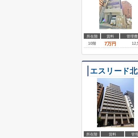
所在階
賃料
管理費
7
万円
10階
12
エスリード北
所在階
賃料
管