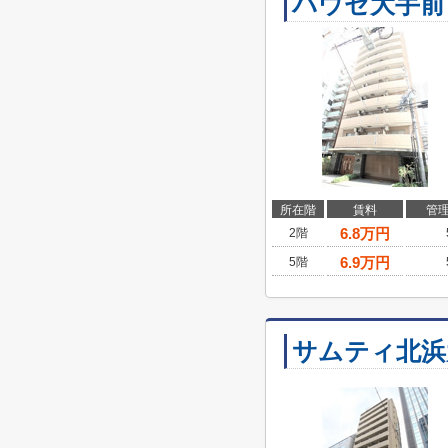
パウゼ大手前
所在階
賃料
管
6.8
万円
2階
6.9
万円
5階
サムティ北浜