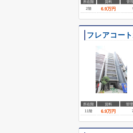
所在階
賃料
管
6.9
万円
2階
フレアコート
所在階
賃料
管理
6.9
万円
11階