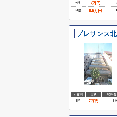
7
万円
6階
8.5
万円
14階
プレサンス北
所在階
賃料
管理費
7
万円
8階
8,