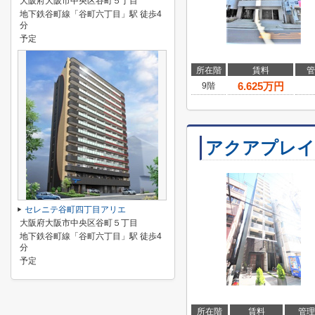
大阪府大阪市中央区谷町５丁目
地下鉄谷町線「谷町六丁目」駅 徒歩4
分
予定
所在階
賃料
管
6.625
万円
9階
アクアプレイ
セレニテ谷町四丁目アリエ
大阪府大阪市中央区谷町５丁目
地下鉄谷町線「谷町六丁目」駅 徒歩4
分
予定
所在階
賃料
管理