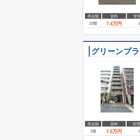
所在階
賃料
管
7.4
万円
10階
グリーンプラ
所在階
賃料
管理
7.5
万円
2階