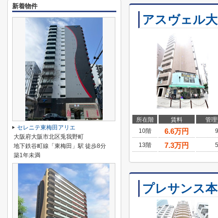
新着物件
アスヴェル大
所在階
賃料
管理
セレニテ東梅田アリエ
6.6
万円
10階
大阪府大阪市北区兎我野町
7.3
万円
13階
地下鉄谷町線「東梅田」駅 徒歩8分
築1年未満
プレサンス本