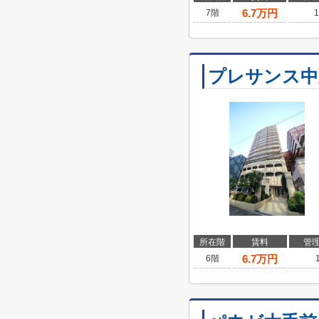
6.7
万円
7階
1
プレサンス中
所在階
賃料
管
6.7
万円
6階