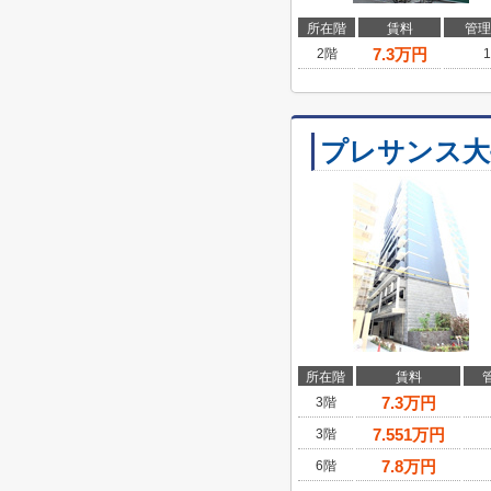
所在階
賃料
管理
7.3
万円
2階
1
プレサンス大
所在階
賃料
7.3
万円
3階
7.551
万円
3階
7.8
万円
6階