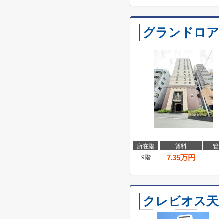
グランドロア
所在階
賃料
管
7.35
万円
9階
クレビオス天