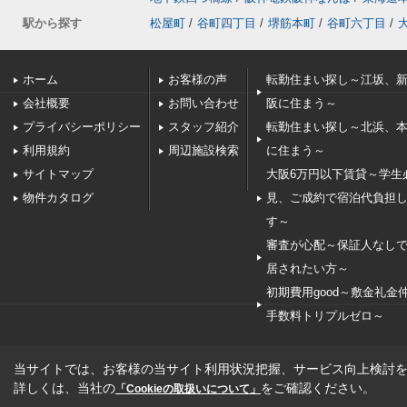
駅から探す
松屋町
/
谷町四丁目
/
堺筋本町
/
谷町六丁目
/
ホーム
お客様の声
転勤住まい探し～江坂、
会社概要
お問い合わせ
阪に住まう～
プライバシーポリシー
スタッフ紹介
転勤住まい探し～北浜、
利用規約
周辺施設検索
に住まう～
サイトマップ
大阪6万円以下賃貸～学生
物件カタログ
見、ご成約で宿泊代負担
す～
審査が心配～保証人なし
居されたい方～
初期費用good～敷金礼金
手数料トリプルゼロ～
当サイトでは、お客様の当サイト利用状況把握、サービス向上検討を目
詳しくは、当社の
をご確認ください。
「Cookieの取扱いについて」