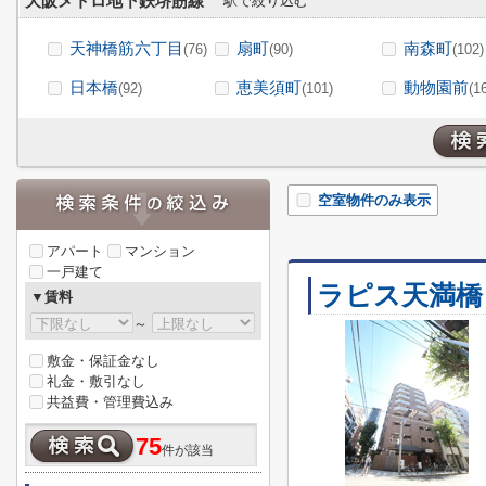
大阪メトロ地下鉄堺筋線
駅で絞り込む
天神橋筋六丁目
扇町
南森町
(76)
(90)
(102)
日本橋
恵美須町
動物園前
(92)
(101)
(1
空室物件のみ表示
アパート
マンション
一戸建て
ラピス天満橋
▼賃料
～
敷金・保証金なし
礼金・敷引なし
共益費・管理費込み
75
件が該当