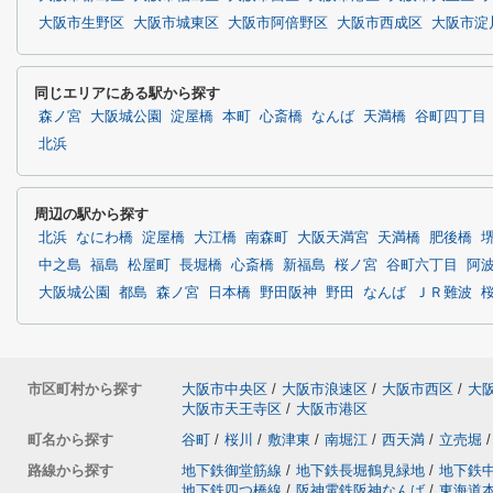
大阪市生野区
大阪市城東区
大阪市阿倍野区
大阪市西成区
大阪市淀
同じエリアにある駅から探す
森ノ宮
大阪城公園
淀屋橋
本町
心斎橋
なんば
天満橋
谷町四丁目
北浜
周辺の駅から探す
北浜
なにわ橋
淀屋橋
大江橋
南森町
大阪天満宮
天満橋
肥後橋
中之島
福島
松屋町
長堀橋
心斎橋
新福島
桜ノ宮
谷町六丁目
阿
大阪城公園
都島
森ノ宮
日本橋
野田阪神
野田
なんば
ＪＲ難波
市区町村から探す
大阪市中央区
/
大阪市浪速区
/
大阪市西区
/
大
大阪市天王寺区
/
大阪市港区
町名から探す
谷町
/
桜川
/
敷津東
/
南堀江
/
西天満
/
立売堀
/
路線から探す
地下鉄御堂筋線
/
地下鉄長堀鶴見緑地
/
地下鉄
地下鉄四つ橋線
/
阪神電鉄阪神なんば
/
東海道