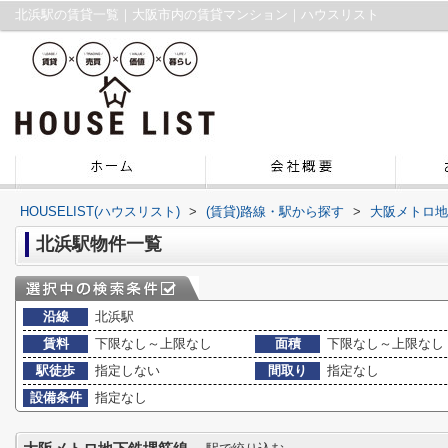
北浜駅の賃貸一覧｜大阪市内の賃貸マンション｜ハウスリスト
HOUSELIST(ハウスリスト)
>
(賃貸)路線・駅から探す
>
大阪メトロ地
北浜駅物件一覧
沿線
北浜駅
賃料
下限なし～上限なし
面積
下限なし～上限なし
駅徒歩
指定しない
間取り
指定なし
設備条件
指定なし