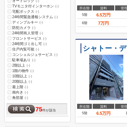
オートロック
(-)
TVモニタ付インターホン
(-)
所在階
賃料
管
宅配ボックス
(-)
6.5
万円
5階
24時間緊急通報システム
(-)
ディンプルキー
(-)
7
万円
6階
防犯カメラ
(-)
24時間有人管理
(-)
フロントサービス
(-)
24時間ゴミ出し可
(-)
シャトー・デ
住戸内覧可能
(-)
コンシェルジュサービス
(-)
駐車場あり
(-)
2階以上
(-)
1階の物件
(-)
10階以上
(-)
20階以上
(-)
最上階
(-)
南向き
(-)
角部屋
(-)
所在階
賃料
管
75
件が該当
6.5
万円
5階