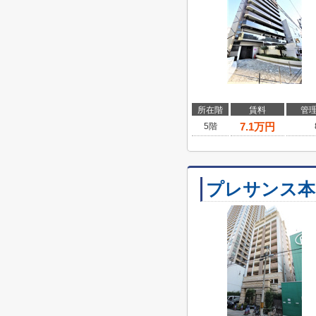
所在階
賃料
管
7.1
万円
5階
プレサンス本