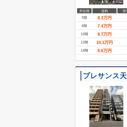
所在階
賃料
管
8.3
万円
5階
7.4
万円
6階
8.7
万円
10階
10.1
万円
13階
8.6
万円
14階
プレサンス天