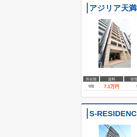
アジリア天満
所在階
賃料
管
7.1
万円
9階
S-RESIDEN