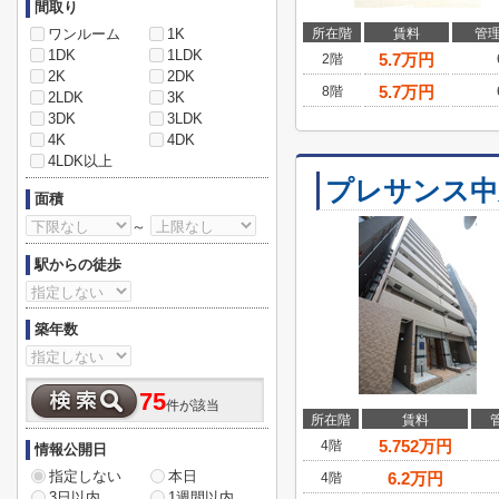
間取り
ワンルーム
1K
所在階
賃料
管
1DK
1LDK
5.7
万円
2階
2K
2DK
5.7
万円
8階
2LDK
3K
3DK
3LDK
4K
4DK
4LDK以上
プレサンス中
面積
～
駅からの徒歩
築年数
75
件が該当
所在階
賃料
5.752
万円
4階
情報公開日
指定しない
本日
6.2
万円
4階
3日以内
1週間以内