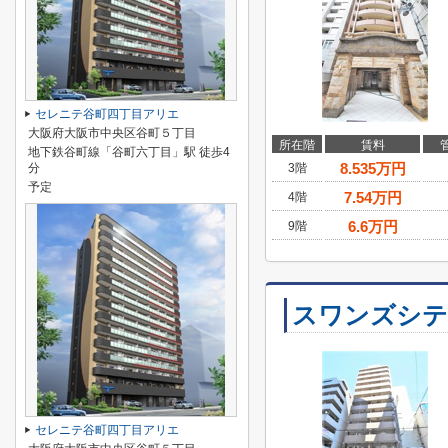
セレニテ谷町四丁目アリエ
大阪府大阪市中央区谷町５丁目
所在階
賃料
地下鉄谷町線「谷町六丁目」駅 徒歩4
8.535
万円
分
3階
予定
7.54
万円
4階
6.6
万円
9階
スワンズシテ
セレニテ谷町四丁目アリエ