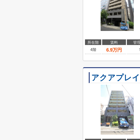
所在階
賃料
管
6.9
万円
4階
アクアプレイ