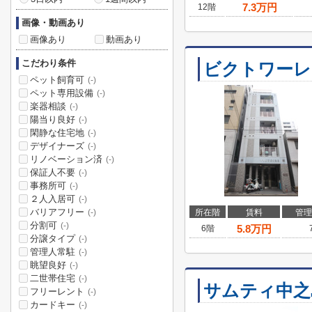
7.3
万円
12階
画像・動画あり
画像あり
動画あり
こだわり条件
ビクトワーレ
ペット飼育可
(-)
ペット専用設備
(-)
楽器相談
(-)
陽当り良好
(-)
閑静な住宅地
(-)
デザイナーズ
(-)
リノベーション済
(-)
保証人不要
(-)
事務所可
(-)
２人入居可
(-)
バリアフリー
所在階
賃料
管理
(-)
分割可
(-)
5.8
万円
6階
分譲タイプ
(-)
管理人常駐
(-)
眺望良好
(-)
二世帯住宅
(-)
サムティ中之
フリーレント
(-)
カードキー
(-)