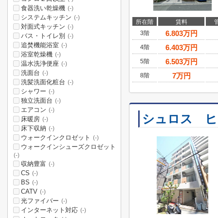
食器洗い乾燥機
(-)
システムキッチン
(-)
所在階
賃料
対面式キッチン
(-)
6.803
万円
3階
バス・トイレ別
(-)
追焚機能浴室
(-)
6.403
万円
4階
浴室乾燥機
(-)
6.503
万円
5階
温水洗浄便座
(-)
洗面台
(-)
7
万円
8階
洗髪洗面化粧台
(-)
シャワー
(-)
独立洗面台
(-)
エアコン
(-)
シュロス ヒ
床暖房
(-)
床下収納
(-)
ウォークインクロゼット
(-)
ウォークインシューズクロゼット
(-)
収納豊富
(-)
CS
(-)
BS
(-)
CATV
(-)
光ファイバー
(-)
インターネット対応
(-)