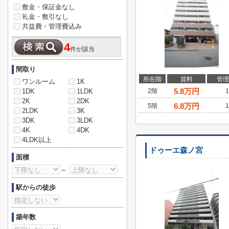
敷金・保証金なし
礼金・敷引なし
共益費・管理費込み
4
件が該当
間取り
所在階
賃料
管理
ワンルーム
1K
5.8
万円
1DK
1LDK
2階
1
2K
2DK
6.8
万円
5階
1
2LDK
3K
3DK
3LDK
4K
4DK
4LDK以上
ドゥーエ森ノ宮
面積
～
駅からの徒歩
築年数