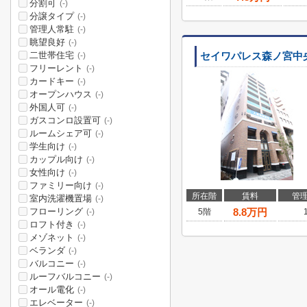
分割可
(-)
分譲タイプ
(-)
管理人常駐
(-)
眺望良好
(-)
二世帯住宅
セイワパレス森ノ宮中
(-)
フリーレント
(-)
カードキー
(-)
オープンハウス
(-)
外国人可
(-)
ガスコンロ設置可
(-)
ルームシェア可
(-)
学生向け
(-)
カップル向け
(-)
女性向け
(-)
ファミリー向け
(-)
所在階
賃料
管
室内洗濯機置場
(-)
フローリング
8.8
万円
5階
(-)
ロフト付き
(-)
メゾネット
(-)
ベランダ
(-)
バルコニー
(-)
ルーフバルコニー
(-)
オール電化
(-)
エレベーター
(-)