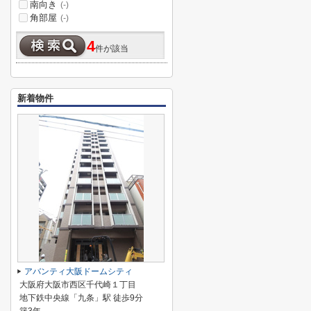
南向き
(-)
角部屋
(-)
4
件が該当
新着物件
アバンティ大阪ドームシティ
大阪府大阪市西区千代崎１丁目
地下鉄中央線「九条」駅 徒歩9分