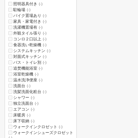
照明器具付き
(-)
駐輪場
(-)
バイク置場あり
(-)
家具・家電付き
(-)
洗濯機置場有
(-)
外観タイル張り
(-)
コンロ２口以上
(-)
食器洗い乾燥機
(-)
システムキッチン
(-)
対面式キッチン
(-)
バス・トイレ別
(-)
追焚機能浴室
(-)
浴室乾燥機
(-)
温水洗浄便座
(-)
洗面台
(-)
洗髪洗面化粧台
(-)
シャワー
(-)
独立洗面台
(-)
エアコン
(-)
床暖房
(-)
床下収納
(-)
ウォークインクロゼット
(-)
ウォークインシューズクロゼット