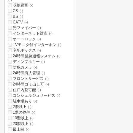
(-)
収納豊富
(-)
CS
(-)
BS
(-)
CATV
(-)
光ファイバー
(-)
インターネット対応
(-)
オートロック
(-)
TVモニタ付インターホン
(-)
宅配ボックス
(-)
24時間緊急通報システム
(-)
ディンプルキー
(-)
防犯カメラ
(-)
24時間有人管理
(-)
フロントサービス
(-)
24時間ゴミ出し可
(-)
住戸内覧可能
(-)
コンシェルジュサービス
(-)
駐車場あり
(-)
2階以上
(-)
1階の物件
(-)
10階以上
(-)
20階以上
(-)
最上階
(-)