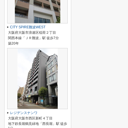
CITY SPIRE難波WEST
大阪府大阪市浪速区稲荷２丁目
関西本線「ＪＲ難波」駅 徒歩7分
築20年
レジデンスナンワ
大阪府大阪市西区新町４丁目
地下鉄長堀鶴見緑地「西長堀」駅 徒歩