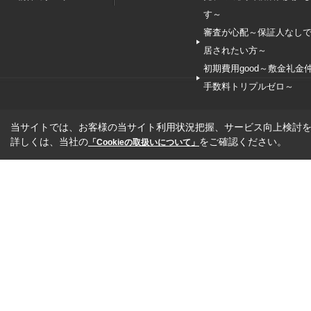
す～
審査が心配～保証人なし
居されたい方～
初期費用good～敷金礼金
手数料トリプルゼロ～
当サイトでは、お客様の当サイト利用状況把握、サービス向上検討を目
詳しくは、当社の
をご確認ください。
「Cookieの取扱いについて」