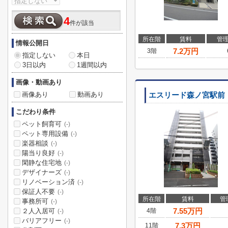
4
件が該当
所在階
賃料
管
情報公開日
7.2
万円
3階
指定しない
本日
3日以内
1週間以内
画像・動画あり
画像あり
動画あり
エスリード森ノ宮駅前
こだわり条件
ペット飼育可
(-)
ペット専用設備
(-)
楽器相談
(-)
陽当り良好
(-)
閑静な住宅地
(-)
デザイナーズ
(-)
リノベーション済
(-)
保証人不要
(-)
所在階
賃料
管
事務所可
(-)
7.55
万円
２人入居可
4階
(-)
バリアフリー
(-)
7.3
万円
11階