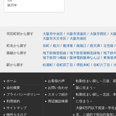
1分
築25年
市区町村から探す
大阪市中央区
/
大阪市浪速区
/
大阪市西区
/
大
大阪市天王寺区
/
大阪市港区
町名から探す
谷町
/
桜川
/
敷津東
/
南堀江
/
西天満
/
立売堀
/
路線から探す
地下鉄御堂筋線
/
地下鉄長堀鶴見緑地
/
地下鉄
地下鉄四つ橋線
/
阪神電鉄阪神なんば
/
東海道
駅から探す
松屋町
/
谷町四丁目
/
堺筋本町
/
谷町六丁目
/
ホーム
お客様の声
転勤住まい探し～江坂、
会社概要
お問い合わせ
阪に住まう～
プライバシーポリシー
スタッフ紹介
転勤住まい探し～北浜、
利用規約
周辺施設検索
に住まう～
サイトマップ
大阪6万円以下賃貸～学生
物件カタログ
見、ご成約で宿泊代負担