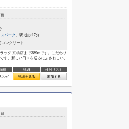
丁目
分
ネスパーク
」駅 徒歩17分
筋コンクリート
ッグ 京橋店まで389mです。こだわり
です。新しい日々を送るにふさわしい、
面積
詳細
検討リスト
8.65㎡
詳細を見る
追加する
丁目