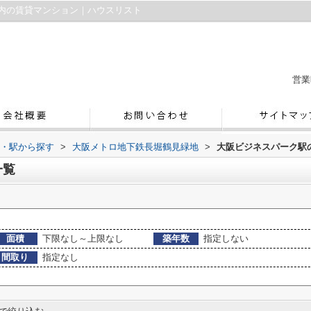
内の賃貸マンション｜ハウスリスト
営業
線・駅から探す
>
大阪メトロ地下鉄長堀鶴見緑地
>
大阪ビジネスパーク駅
一覧
面積
下限なし～上限なし
築年数
指定しない
間取り
指定なし