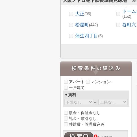
大阪メトロ地下鉄長堀鶴見緑地
駅
ドーム
大正
(96)
(152)
松屋町
谷町六
(442)
蒲生四丁目
(5)
アパート
マンション
一戸建て
▼賃料
～
敷金・保証金なし
礼金・敷引なし
共益費・管理費込み