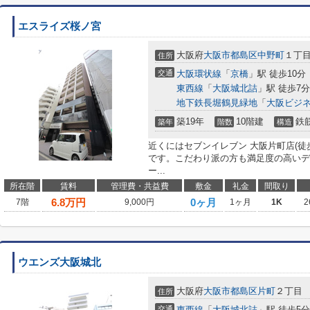
エスライズ桜ノ宮
大阪府
大阪市都島区
中野町
１丁
住所
交通
大阪環状線
「
京橋
」駅 徒歩10分
東西線
「
大阪城北詰
」駅 徒歩7分
地下鉄長堀鶴見緑地
「
大阪ビジ
築19年
10階建
鉄
築年
階数
構造
近くにはセブンイレブン 大阪片町店(徒
です。こだわり派の方も満足度の高いデ
ー...
所在階
賃料
管理費・共益費
敷金
礼金
間取り
6.8
万円
0ヶ月
7階
9,000円
1ヶ月
1K
2
ウエンズ大阪城北
大阪府
大阪市都島区
片町
２丁目
住所
交通
東西線
「
大阪城北詰
」駅 徒歩5分