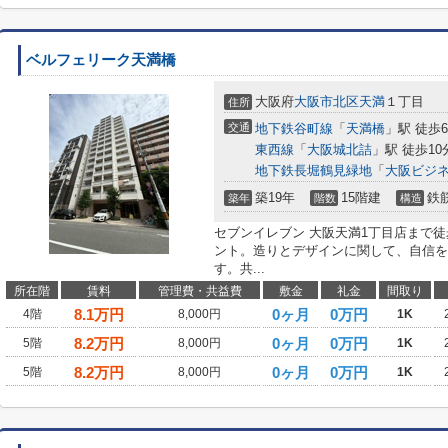
ベルフェリーク天満橋
大阪府
大阪市北区
天満
１丁目
住所
交通
地下鉄谷町線
「
天満橋
」駅 徒歩
東西線
「
大阪城北詰
」駅 徒歩10
地下鉄長堀鶴見緑地
「
大阪ビジ
築19年
15階建
鉄
築年
階数
構造
セブンイレブン 大阪天満1丁目店まで
ント。造りとデザインに関して、自信を
す。共...
所在階
賃料
管理費・共益費
敷金
礼金
間取り
8.1
万円
0ヶ月
0万円
4階
8,000円
1K
8.2
万円
0ヶ月
0万円
5階
8,000円
1K
8.2
万円
0ヶ月
0万円
5階
8,000円
1K