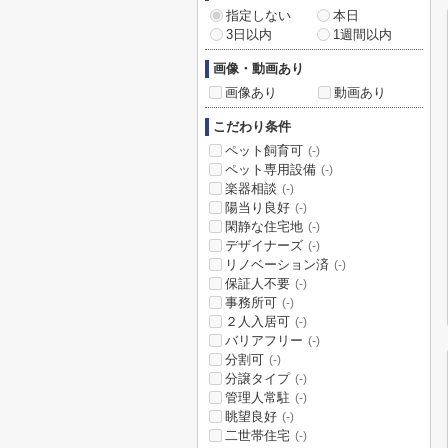
指定しない
本日
3日以内
1週間以内
画像・動画あり
画像あり
動画あり
こだわり条件
ペット飼育可
(-)
ペット専用設備
(-)
楽器相談
(-)
陽当り良好
(-)
閑静な住宅地
(-)
デザイナーズ
(-)
リノベーション済
(-)
保証人不要
(-)
事務所可
(-)
２人入居可
(-)
バリアフリー
(-)
分割可
(-)
分譲タイプ
(-)
管理人常駐
(-)
眺望良好
(-)
二世帯住宅
(-)