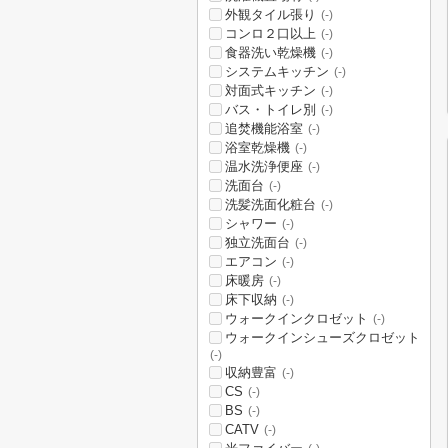
外観タイル張り
(-)
コンロ２口以上
(-)
食器洗い乾燥機
(-)
システムキッチン
(-)
対面式キッチン
(-)
バス・トイレ別
(-)
追焚機能浴室
(-)
浴室乾燥機
(-)
温水洗浄便座
(-)
洗面台
(-)
洗髪洗面化粧台
(-)
シャワー
(-)
独立洗面台
(-)
エアコン
(-)
床暖房
(-)
床下収納
(-)
ウォークインクロゼット
(-)
ウォークインシューズクロゼット
(-)
収納豊富
(-)
CS
(-)
BS
(-)
CATV
(-)