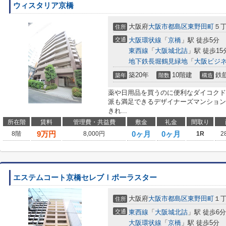
ウィスタリア京橋
大阪府
大阪市都島区
東野田町
５
住所
交通
大阪環状線
「
京橋
」駅 徒歩5分
東西線
「
大阪城北詰
」駅 徒歩15
地下鉄長堀鶴見緑地
「
大阪ビジ
築20年
10階建
鉄
築年
階数
構造
薬や日用品を買うのに便利なダイコクドラ
派も満足できるデザイナーズマンション
きれ...
所在階
賃料
管理費・共益費
敷金
礼金
間取り
9
万円
0ヶ月
0ヶ月
8階
8,000円
1R
2
エステムコート京橋セレブⅠポーラスター
大阪府
大阪市都島区
東野田町
１
住所
交通
東西線
「
大阪城北詰
」駅 徒歩6分
大阪環状線
「
京橋
」駅 徒歩5分