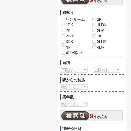
9
件が該当
間取り
ワンルーム
1K
1DK
1LDK
2K
2DK
2LDK
3K
3DK
3LDK
4K
4DK
4LDK以上
面積
～
駅からの徒歩
築年数
9
件が該当
情報公開日