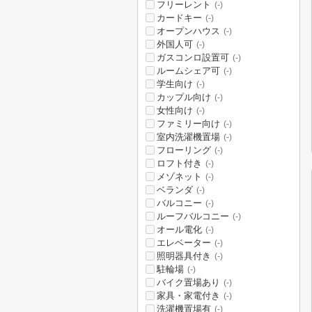
フリーレント
(-)
カードキー
(-)
オープンハウス
(-)
外国人可
(-)
ガスコンロ設置可
(-)
ルームシェア可
(-)
学生向け
(-)
カップル向け
(-)
女性向け
(-)
ファミリー向け
(-)
室内洗濯機置場
(-)
フローリング
(-)
ロフト付き
(-)
メゾネット
(-)
ベランダ
(-)
バルコニー
(-)
ルーフバルコニー
(-)
オール電化
(-)
エレベーター
(-)
照明器具付き
(-)
駐輪場
(-)
バイク置場あり
(-)
家具・家電付き
(-)
洗濯機置場有
(-)