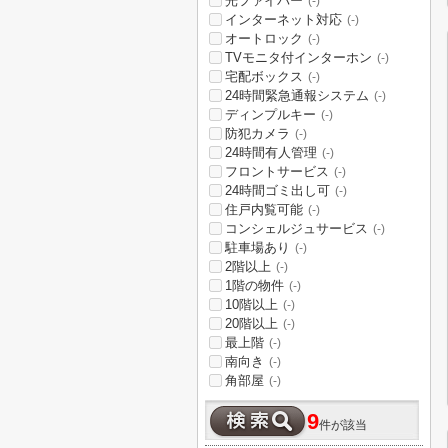
光ファイバー
(-)
インターネット対応
(-)
オートロック
(-)
TVモニタ付インターホン
(-)
宅配ボックス
(-)
24時間緊急通報システム
(-)
ディンプルキー
(-)
防犯カメラ
(-)
24時間有人管理
(-)
フロントサービス
(-)
24時間ゴミ出し可
(-)
住戸内覧可能
(-)
コンシェルジュサービス
(-)
駐車場あり
(-)
2階以上
(-)
1階の物件
(-)
10階以上
(-)
20階以上
(-)
最上階
(-)
南向き
(-)
角部屋
(-)
9
件が該当