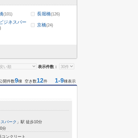
橋
長堀橋
(101)
(126)
ビジネスパー
京橋
(24)
)
表示件数：
9
12
1-9
公開件数
棟 空き数
件
棟表示
ネスパーク
」駅 徒歩10分
0分
筋コンクリート