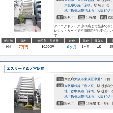
大阪環状線
「
京橋
」駅 徒歩6分
地下鉄長堀鶴見緑地
「
大阪ビジ
築10年
10階建
鉄
築年
階数
構造
ダイコクドラッグ 京橋店まで徒歩5分
レジットカードで初期費用がお支払いい
す...
所在階
賃料
管理費・共益費
敷金
礼金
間取り
7
万円
0ヶ月
9階
10,000円
1ヶ月
1K
2
エスリード森ノ宮駅前
大阪府
大阪市東成区
中道
１丁目
住所
交通
大阪環状線
「
森ノ宮
」駅 徒歩3分
地下鉄中央線
「
緑橋
」駅 徒歩15
地下鉄長堀鶴見緑地
「
大阪ビジ
築20年
11階建 地下1階
築年
階数