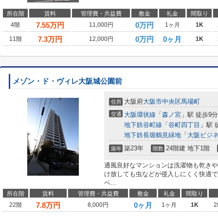
所在階
賃料
管理費・共益費
敷金
礼金
間取り
7.55
万円
0万円
4階
11,000円
1ヶ月
1K
7.3
万円
0万円
0ヶ月
11階
12,000円
1K
メゾン・ド・ヴィレ大阪城公園前
大阪府
大阪市中央区
馬場町
住所
交通
大阪環状線
「
森ノ宮
」駅 徒歩9分
地下鉄谷町線
「
谷町四丁目
」駅 
地下鉄長堀鶴見緑地
「
大阪ビジ
築23年
24階建 地下1階
築年
階数
通風良好なマンションは洗濯物も乾きや
け放しても虫などが侵入しにくく快適で
ベ...
所在階
賃料
管理費・共益費
敷金
礼金
間取り
7.8
万円
0ヶ月
22階
8,000円
1ヶ月
1K
2