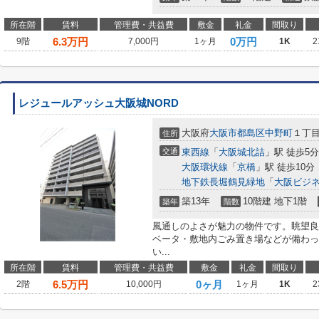
所在階
賃料
管理費・共益費
敷金
礼金
間取り
6.3
万円
0万円
9階
7,000円
1ヶ月
1K
2
レジュールアッシュ大阪城NORD
大阪府
大阪市都島区
中野町
１丁
住所
交通
東西線
「
大阪城北詰
」駅 徒歩5分
大阪環状線
「
京橋
」駅 徒歩10分
地下鉄長堀鶴見緑地
「
大阪ビジ
築13年
10階建 地下1階
築年
階数
風通しのよさが魅力の物件です。眺望良
ベータ・敷地内ごみ置き場などが備わっ
い...
所在階
賃料
管理費・共益費
敷金
礼金
間取り
6.5
万円
0ヶ月
2階
10,000円
1ヶ月
1K
2