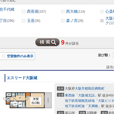
で絞り込む
前千代崎
西長堀
西大橋
心斎
(197)
(114)
大阪
丁目
玉造
森ノ宮
(296)
(36)
(28)
ク
(12
9
件が該当
並び順：
空室物件のみ表示
該当
エスリード大阪城
大阪府
大阪市都島区
網島町
住所
交通
東西線
「
大阪城北詰
」駅 徒歩4分
地下鉄長堀鶴見緑地
「
大阪ビジ
地下鉄谷町線
「
天満橋
」駅 徒歩1
築11年
10階建
鉄
築年
階数
構造