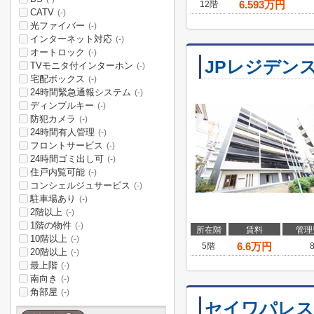
6.593
万円
12階
CATV
(-)
光ファイバー
(-)
インターネット対応
(-)
オートロック
(-)
JPレジデンス
TVモニタ付インターホン
(-)
宅配ボックス
(-)
24時間緊急通報システム
(-)
ディンプルキー
(-)
防犯カメラ
(-)
24時間有人管理
(-)
フロントサービス
(-)
24時間ゴミ出し可
(-)
住戸内覧可能
(-)
コンシェルジュサービス
(-)
駐車場あり
(-)
2階以上
(-)
1階の物件
(-)
所在階
賃料
管理
10階以上
(-)
6.6
万円
5階
20階以上
(-)
最上階
(-)
南向き
(-)
角部屋
(-)
セイワパレス