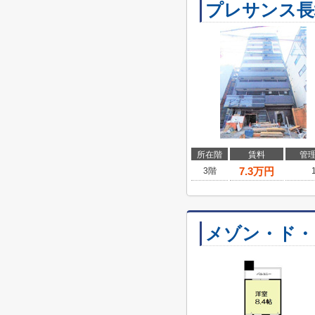
プレサンス長
所在階
賃料
管
7.3
万円
3階
メゾン・ド・