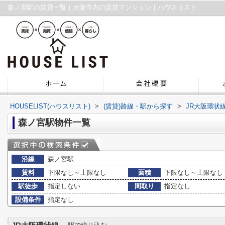
森ノ宮駅の賃貸一覧｜大阪市内の賃貸マンション｜ハウスリスト
HOUSELIST(ハウスリスト)
>
(賃貸)路線・駅から探す
>
JR大阪環状
森ノ宮駅物件一覧
沿線
森ノ宮駅
賃料
下限なし～上限なし
面積
下限なし～上限なし
駅徒歩
指定しない
間取り
指定なし
設備条件
指定なし