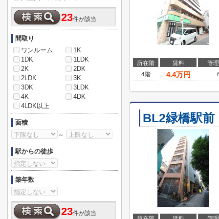
23
件が該当
間取り
ワンルーム
1K
1DK
1LDK
所在階
賃料
管理
2K
2DK
4.4
万円
4階
2LDK
3K
3DK
3LDK
4K
4DK
4LDK以上
BL2緑橋駅前
面積
～
駅からの徒歩
築年数
23
件が該当
所在階
賃料
管理