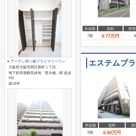
所在階
賃料
管理
6.77
万円
7階
エステムプラ
アーデン四ツ橋プライマリーワン
大阪府大阪市西区新町１丁目
地下鉄長堀鶴見緑地「西大橋」駅 徒歩
4分
築18年
所在階
賃料
管
6.94
万円
5階