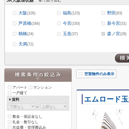
JR大阪環状線
駅で絞り込む
大阪
福島
野田
(105)
(123)
(83)
芦原橋
今宮
新今宮
(166)
(150)
(31)
鶴橋
玉造
森ノ宮
(24)
(37)
(28)
天満
(72)
空室物件のみ表示
アパート
マンション
一戸建て
エムロード玉
▼賃料
～
敷金・保証金なし
礼金・敷引なし
共益費・管理費込み