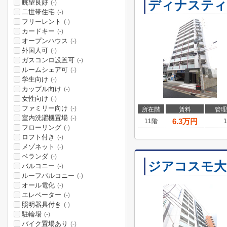
ディナスティ
眺望良好
(-)
二世帯住宅
(-)
フリーレント
(-)
カードキー
(-)
オープンハウス
(-)
外国人可
(-)
ガスコンロ設置可
(-)
ルームシェア可
(-)
学生向け
(-)
カップル向け
(-)
女性向け
(-)
ファミリー向け
(-)
所在階
賃料
管理
室内洗濯機置場
(-)
6.3
万円
11階
1
フローリング
(-)
ロフト付き
(-)
メゾネット
(-)
ベランダ
(-)
ジアコスモ大
バルコニー
(-)
ルーフバルコニー
(-)
オール電化
(-)
エレベーター
(-)
照明器具付き
(-)
駐輪場
(-)
バイク置場あり
(-)