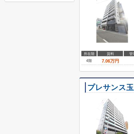
所在階
賃料
管
7.06
万円
4階
プレサンス玉