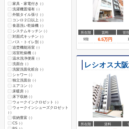
家具・家電付き
(-)
洗濯機置場有
(-)
外観タイル張り
(-)
コンロ２口以上
(-)
食器洗い乾燥機
(-)
システムキッチン
(-)
所在階
賃料
管
対面式キッチン
(-)
6.5
万円
9階
バス・トイレ別
(-)
追焚機能浴室
(-)
浴室乾燥機
(-)
温水洗浄便座
(-)
レシオス大阪
洗面台
(-)
洗髪洗面化粧台
(-)
シャワー
(-)
独立洗面台
(-)
エアコン
(-)
床暖房
(-)
床下収納
(-)
ウォークインクロゼット
(-)
ウォークインシューズクロゼット
(-)
収納豊富
(-)
CS
(-)
所在階
賃料
BS
(-)