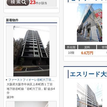
23
件が該当
新着物件
所在階
賃料
管
6.6
万円
10階
エスリード大
ファーストフィオーレ谷町六丁目フェリシア
大阪府大阪市中央区上本町西１丁目
地下鉄谷町線「谷町六丁目」駅 徒歩4
分
築3年