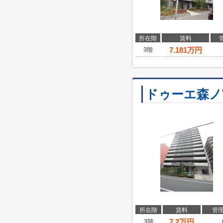
所在階
賃料
7.181
万円
3階
ドゥーエ森ノ
所在階
賃料
管
7.2
万円
3階