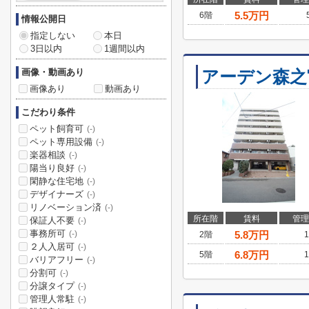
5.5
万円
6階
情報公開日
指定しない
本日
3日以内
1週間以内
画像・動画あり
アーデン森之
画像あり
動画あり
こだわり条件
ペット飼育可
(-)
ペット専用設備
(-)
楽器相談
(-)
陽当り良好
(-)
閑静な住宅地
(-)
デザイナーズ
(-)
リノベーション済
(-)
所在階
賃料
管理
保証人不要
(-)
事務所可
5.8
万円
(-)
2階
1
２人入居可
(-)
6.8
万円
5階
1
バリアフリー
(-)
分割可
(-)
分譲タイプ
(-)
管理人常駐
(-)