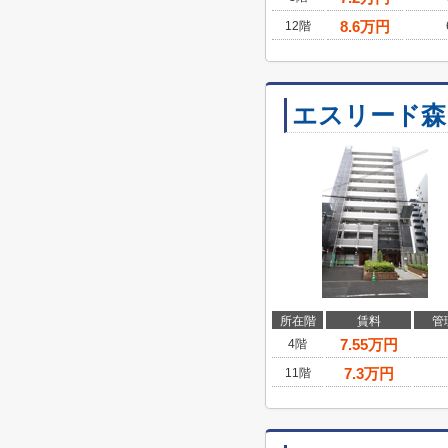
8.6
万円
12階
エスリード森
所在階
賃料
管
7.55
万円
4階
7.3
万円
11階