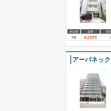
所在階
賃料
管
9.2
万円
6階
アーバネック