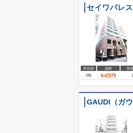
セイワパレス
所在階
賃料
管
8.8
万円
5階
GAUDI（ガ