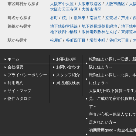
市区町村から探す
大阪市中央区
/
大阪市浪速区
/
大阪市西区
/
大
大阪市天王寺区
/
大阪市港区
町名から探す
谷町
/
桜川
/
敷津東
/
南堀江
/
立売堀
/
芦原
/
路線から探す
地下鉄御堂筋線
/
地下鉄長堀鶴見緑地
/
地下鉄
地下鉄四つ橋線
/
阪神電鉄阪神なんば
/
東海道
駅から探す
松屋町
/
谷町四丁目
/
堺筋本町
/
谷町六丁目
/
ホーム
お客様の声
転勤住まい探し～江坂、
会社概要
お問い合わせ
阪に住まう～
プライバシーポリシー
スタッフ紹介
転勤住まい探し～北浜、
利用規約
周辺施設検索
に住まう～
サイトマップ
大阪6万円以下賃貸～学生
物件カタログ
見、ご成約で宿泊代負担
す～
審査が心配～保証人なし
居されたい方～
初期費用good～敷金礼金