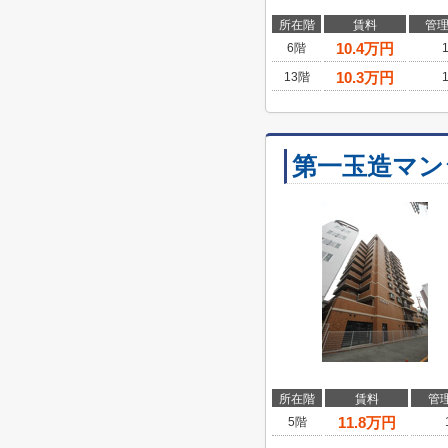
所在階
賃料
管
10.4
万円
6階
10.3
万円
13階
第一玉造マン
所在階
賃料
管
11.8
万円
5階