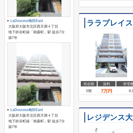
LaDouceur梅田East
ララプレイス
大阪府大阪市北区西天満４丁目
地下鉄谷町線「南森町」駅 徒歩7分
築7年
所在階
賃料
管理
7
万円
5階
8
LaDouceur梅田East
レジデンス大
大阪府大阪市北区西天満４丁目
地下鉄谷町線「南森町」駅 徒歩7分
築7年