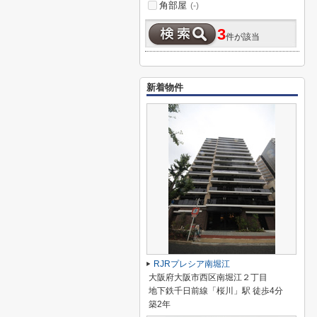
角部屋
(-)
3
件が該当
新着物件
RJRプレシア南堀江
大阪府大阪市西区南堀江２丁目
地下鉄千日前線「桜川」駅 徒歩4分
築2年