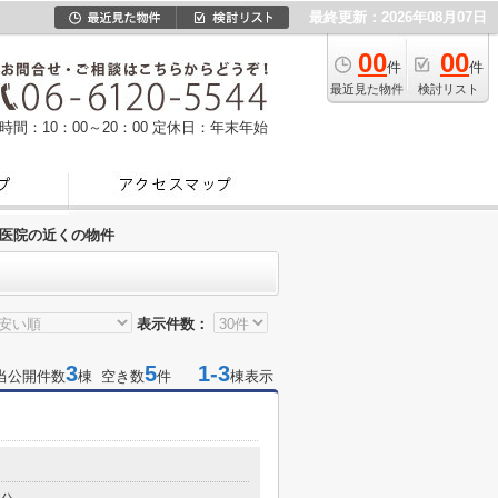
最終更新：2026年08月07日
00
00
件
件
最近見た物件
検討リスト
時間：10：00～20：00
定休日：年末年始
医院の近くの物件
表示件数：
3
5
1-3
当公開件数
棟 空き数
件
棟表示
目