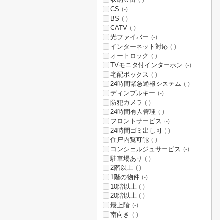
(-)
CS
(-)
BS
(-)
CATV
(-)
光ファイバー
(-)
インターネット対応
(-)
オートロック
(-)
TVモニタ付インターホン
(-)
宅配ボックス
(-)
24時間緊急通報システム
(-)
ディンプルキー
(-)
防犯カメラ
(-)
24時間有人管理
(-)
フロントサービス
(-)
24時間ゴミ出し可
(-)
住戸内覧可能
(-)
コンシェルジュサービス
(-)
駐車場あり
(-)
2階以上
(-)
1階の物件
(-)
10階以上
(-)
20階以上
(-)
最上階
(-)
南向き
(-)