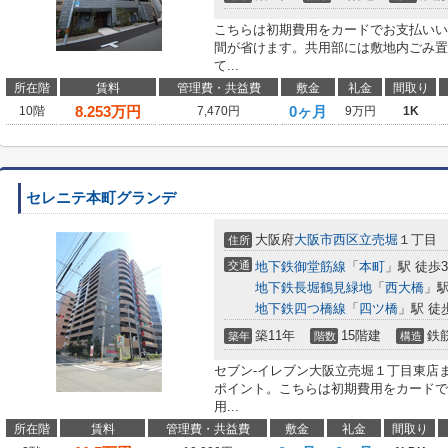
こちらは初期費用をカードでお支払いい
間が省けます。共用部には敷地内ごみ置
て...
所在階
賃料
管理費・共益費
敷金
礼金
間取り
8.253
万円
0ヶ月
10階
7,470円
9万円
1K
セレニテ本町グランデ
大阪府
大阪市西区
立売堀
１丁目
住所
交通
地下鉄御堂筋線
「
本町
」駅 徒歩
地下鉄長堀鶴見緑地
「
西大橋
」駅
地下鉄四つ橋線
「
四ツ橋
」駅 徒
築11年
15階建
鉄
築年
階数
構造
セブン-イレブン大阪立売堀１丁目東店
ポイント。こちらは初期費用をカードで
用...
所在階
賃料
管理費・共益費
敷金
礼金
間取り