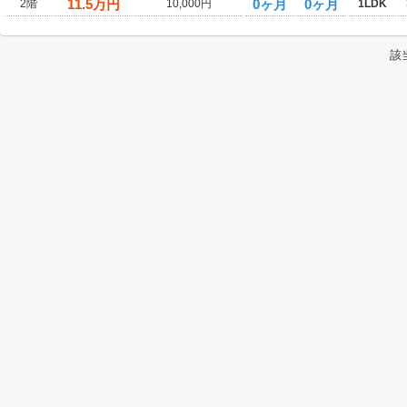
11.5
万円
0ヶ月
0ヶ月
2階
10,000円
1LDK
該