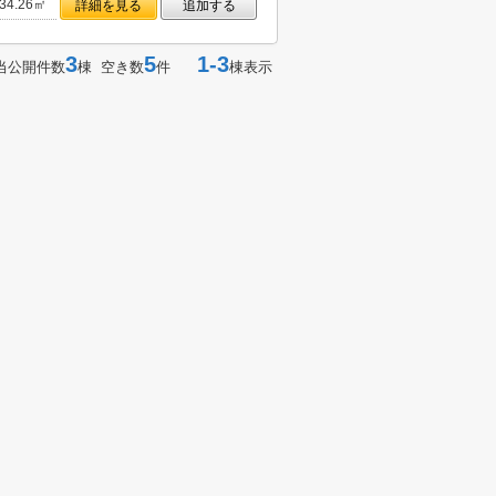
34.26㎡
詳細を見る
追加する
3
5
1-3
当公開件数
棟 空き数
件
棟表示