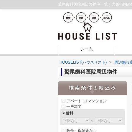
鷲尾歯科医院周辺の物件一覧｜大阪市内の
HOUSELIST(ハウスリスト)
>
周辺施設
鷲尾歯科医院周辺物件
アパート
マンション
一戸建て
▼賃料
～
敷金・保証金なし