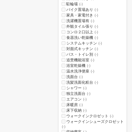
駐輪場
(-)
バイク置場あり
(-)
家具・家電付き
(-)
洗濯機置場有
(-)
外観タイル張り
(-)
コンロ２口以上
(-)
食器洗い乾燥機
(-)
システムキッチン
(-)
対面式キッチン
(-)
バス・トイレ別
(-)
追焚機能浴室
(-)
浴室乾燥機
(-)
温水洗浄便座
(-)
洗面台
(-)
洗髪洗面化粧台
(-)
シャワー
(-)
独立洗面台
(-)
エアコン
(-)
床暖房
(-)
床下収納
(-)
ウォークインクロゼット
(-)
ウォークインシューズクロゼット
(-)
収納豊富