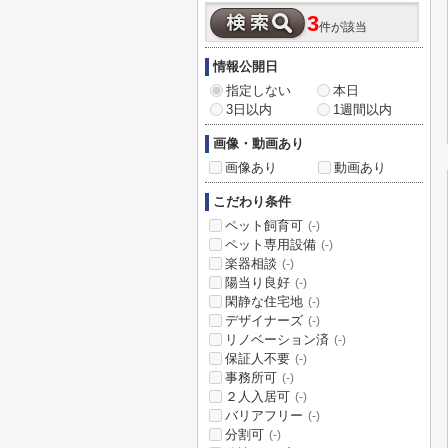
3
件が該当
情報公開日
指定しない
本日
3日以内
1週間以内
画像・動画あり
画像あり
動画あり
こだわり条件
ペット飼育可
(-)
ペット専用設備
(-)
楽器相談
(-)
陽当り良好
(-)
閑静な住宅地
(-)
デザイナーズ
(-)
リノベーション済
(-)
保証人不要
(-)
事務所可
(-)
２人入居可
(-)
バリアフリー
(-)
分割可
(-)