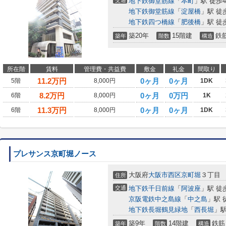
交通
地下鉄御堂筋線
「
本町
」駅 徒歩
地下鉄御堂筋線
「
淀屋橋
」駅 徒
地下鉄四つ橋線
「
肥後橋
」駅 徒
築20年
15階建
鉄
築年
階数
構造
所在階
賃料
管理費・共益費
敷金
礼金
間取り
11.2
万円
0ヶ月
0ヶ月
5階
8,000円
1DK
8.2
万円
0ヶ月
0万円
6階
8,000円
1K
11.3
万円
0ヶ月
0ヶ月
6階
8,000円
1DK
プレサンス京町堀ノース
大阪府
大阪市西区
京町堀
３丁目
住所
交通
地下鉄千日前線
「
阿波座
」駅 徒
京阪電鉄中之島線
「
中之島
」駅 
地下鉄長堀鶴見緑地
「
西長堀
」駅
築9年
14階建
鉄筋
築年
階数
構造