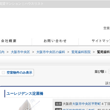
賃貸マンション｜ハウスリスト
営業
案内
>
大阪市中央区
>
大阪市中央区の歯科
>
鷲尾歯科医院
>
鷲尾歯科
並び順：
空室物件のみ表示
該
ユーレジデンス淀屋橋
大阪府
大阪市中央区
平野町
４丁
住所