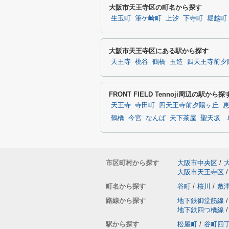
大阪市天王寺区の町名から探す
生玉町
筆ケ崎町
上汐
下寺町
堀越町
大阪市天王寺区にある駅から探す
天王寺
桃谷
鶴橋
玉造
四天王寺前夕
FRONT FIELD Tennoji周辺の駅から探
天王寺
寺田町
四天王寺前夕陽ヶ丘
鶴橋
今宮
なんば
天下茶屋
聖天坂
市区町村から探す
大阪市中央区
/
大阪市天王寺区
/
町名から探す
谷町
/
桜川
/
敷
路線から探す
地下鉄御堂筋線
/
地下鉄四つ橋線
/
駅から探す
松屋町
/
谷町四