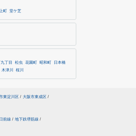
上町
堂ケ芝
町九丁目
松虫
花園町
昭和町
日本橋
木津川
桜川
市東淀川区
/
大阪市東成区
/
日前線
/
地下鉄堺筋線
/