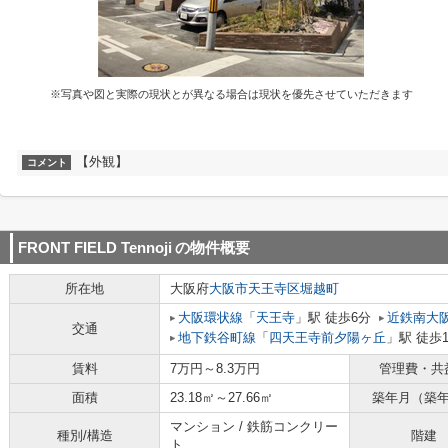
※写真や図と実際の現状とが異なる場合は現状を優先させていただきます
【外観】
コメント
FRONT FIELD Tennoji
の物件概要
所在地
大阪府
大阪市天王寺区
堀越町
大阪環状線
「
天王寺
」駅 徒歩6分
近鉄南大
交通
地下鉄谷町線
「
四天王寺前夕陽ヶ丘
」駅 徒歩
賃料
7万円～8.3万円
管理費・共
面積
23.18㎡～27.66㎡
築年月（築
マンション / 鉄筋コンクリー
種別/構造
階建
ト