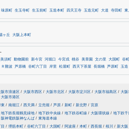
味原町
生玉寺町
生玉前町
玉造本町
四天王寺
玉造元町
大道
寺田町
東
陽ヶ丘
大阪上本町
す
恵美須町
動物園前
新今宮
河堀口
今宮戎
桃谷
美章園
文の里
大国町
谷
ＪＲ難波
芦原橋
谷町六丁目
岸里
松屋町
西天下茶屋
長堀橋
芦原町
玉造
大阪市浪速区
/
大阪市西区
/
大阪市北区
/
大阪市淀川区
/
大阪市福島区
/
大阪
大阪市港区
津東
/
南堀江
/
西天満
/
立売堀
/
芦原
/
新町
/
新北野
/
宮原
地下鉄長堀鶴見緑地
/
地下鉄中央線
/
地下鉄谷町線
/
大阪環状線
/
地下鉄千
阪神電鉄阪神なんば
/
東海道本線
丁目
/
堺筋本町
/
谷町六丁目
/
大国町
/
阿波座
/
本町
/
西長堀
/
桜川
/
新大阪