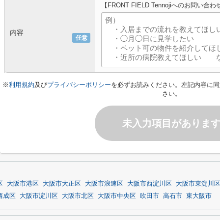
【FRONT FIELD Tennojiへのお問い合
内容
任意
※
利用規約
及び
プライバシーポリシー
を必ずお読みください。左記内容に同
さい。
未入力項目がありま
区
大阪市港区
大阪市大正区
大阪市浪速区
大阪市西淀川区
大阪市東淀川
西成区
大阪市淀川区
大阪市北区
大阪市中央区
吹田市
高石市
東大阪市