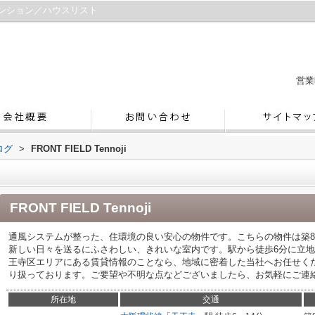
賃貸マンション／ハウスリスト
営業
ログ
>
FRONT FIELD Tennoji
FRONT FIELD Tennoji
通風システムが整った、住環境の良い安心の物件です。こちらの物件は築
新しい日々を送るにふさわしい、きれいな室内です。駅から徒歩6分に立
王寺区エリアにある賃貸情報のことなら、地域に密着した当社へお任せく
り扱っております。ご要望や不明な点などございましたら、お気軽にご連絡くだ
所在地
交通