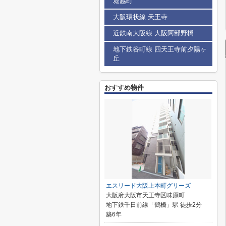
堀越町
大阪環状線 天王寺
近鉄南大阪線 大阪阿部野橋
地下鉄谷町線 四天王寺前夕陽ヶ
丘
おすすめ物件
エスリード大阪上本町グリーズ
大阪府大阪市天王寺区味原町
地下鉄千日前線「鶴橋」駅 徒歩2分
築6年