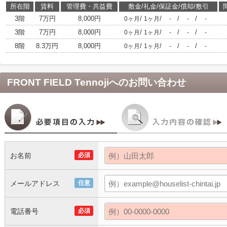
所在階
賃料
管理費・共益費
敷金/礼金/保証金/償却/敷引
3階
7万円
8,000円
/
/
/
/
0ヶ月
1ヶ月
-
-
-
3階
7万円
8,000円
/
/
/
/
0ヶ月
1ヶ月
-
-
-
8階
8.3万円
8,000円
/
/
/
/
0ヶ月
1ヶ月
-
-
-
FRONT FIELD Tennoji
へのお問い合わせ
お名前
必須
メールアドレス
任意
電話番号
必須