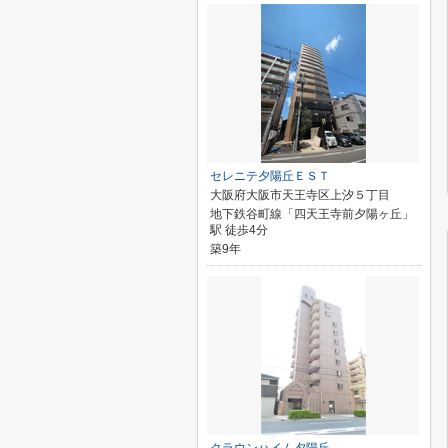
セレニテ夕陽丘ＥＳＴ
大阪府大阪市天王寺区上汐５丁目
地下鉄谷町線「四天王寺前夕陽ヶ丘」
駅 徒歩4分
築9年