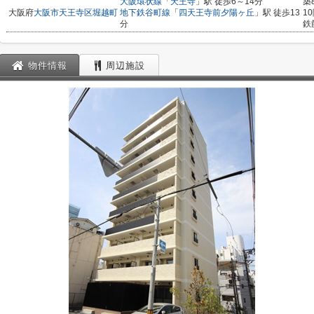
大阪環状線
「
天王寺
」駅 徒歩6～14分
築
大阪府
大阪市天王寺区
堀越町
地下鉄谷町線
「
四天王寺前夕陽ヶ丘
」駅 徒歩13
1
分
鉄
物件情報
周辺施設