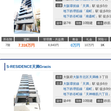
交通
大阪環状線
「
天満
」駅 徒歩5分
地下鉄堺筋線
「
扇町
」駅 徒歩8分
地下鉄谷町線
「
南森町
」駅 徒歩1
築7年
10階建
鉄筋
築年
階数
構造
所在階
賃料
管理費・共益費
敷金
礼金
間取り
7.316
万円
0万円
7階
8,840円
10万円
1K
S-RESIDENCE天満Gracis
大阪府
大阪市北区
天満橋
３丁目
住所
交通
大阪環状線
「
天満
」駅 徒歩6分
地下鉄堺筋線
「
扇町
」駅 徒歩9分
地下鉄谷町線
「
天神橋筋六丁目
」
築4年
10階建
鉄筋
築年
階数
構造