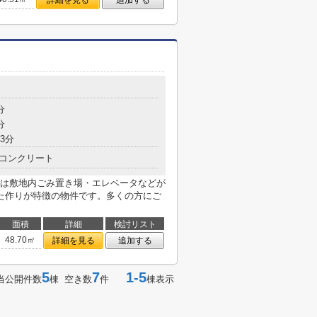
詳細を見る
追加する
分
分
3分
コンクリート
は敷地内ごみ置き場・エレベータなどが
た作りが特徴の物件です。多くの方にご
面積
詳細
検討リスト
48.70㎡
詳細を見る
追加する
5
7
1-5
当公開件数
棟 空き数
件
棟表示