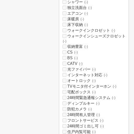
シャワー
(-)
独立洗面台
(-)
エアコン
(-)
床暖房
(-)
床下収納
(-)
ウォークインクロゼット
(-)
ウォークインシューズクロゼット
(-)
収納豊富
(-)
CS
(-)
BS
(-)
CATV
(-)
光ファイバー
(-)
インターネット対応
(-)
オートロック
(-)
TVモニタ付インターホン
(-)
宅配ボックス
(-)
24時間緊急通報システム
(-)
ディンプルキー
(-)
防犯カメラ
(-)
24時間有人管理
(-)
フロントサービス
(-)
24時間ゴミ出し可
(-)
住戸内覧可能
(-)