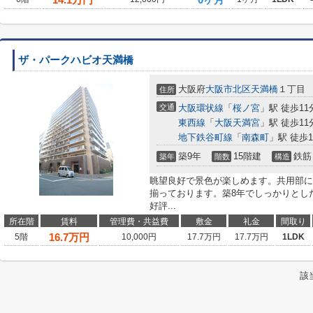
ザ・パークハビオ天満橋
大阪府
大阪市北区
天満橋
１丁目
住所
交通
大阪環状線
「
桜ノ宮
」駅 徒歩11
東西線
「
大阪天満宮
」駅 徒歩11
地下鉄谷町線
「
南森町
」駅 徒歩1
築9年
15階建
鉄筋
築年
階数
構造
眺望良好で景色が楽しめます。共用部に
揃っております。築8年でしっかりとし
好評...
所在階
賃料
管理費・共益費
敷金
礼金
間取り
16.7
万円
5階
10,000円
17.7万円
17.7万円
1LDK
該