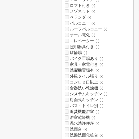
ロフト付き
(-)
メゾネット
(-)
ベランダ
(-)
バルコニー
(-)
ルーフバルコニー
(-)
オール電化
(-)
エレベーター
(-)
照明器具付き
(-)
駐輪場
(-)
バイク置場あり
(-)
家具・家電付き
(-)
洗濯機置場有
(-)
外観タイル張り
(-)
コンロ２口以上
(-)
食器洗い乾燥機
(-)
システムキッチン
(-)
対面式キッチン
(-)
バス・トイレ別
(-)
追焚機能浴室
(-)
浴室乾燥機
(-)
温水洗浄便座
(-)
洗面台
(-)
洗髪洗面化粧台
(-)