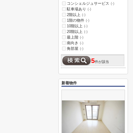
コンシェルジュサービス
(-)
駐車場あり
(-)
2階以上
(-)
1階の物件
(-)
10階以上
(-)
20階以上
(-)
最上階
(-)
南向き
(-)
角部屋
(-)
5
件が該当
新着物件