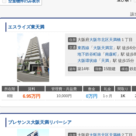
空室物件のみ表示
該
エスライズ東天満
大阪府
大阪市北区
天満橋
１丁目
住所
交通
東西線
「
大阪天満宮
」駅 徒歩6分
地下鉄谷町線
「
南森町
」駅 徒歩
大阪環状線
「
天満
」駅 徒歩15分
築14年
15階建
鉄
築年
階数
構造
所在階
賃料
管理費・共益費
敷金
礼金
間取り
6.95
万円
0万円
8階
10,000円
1ヶ月
1K
プレサンス大阪天満リバーシア
大阪府
大阪市北区
天満橋
２丁目
住所