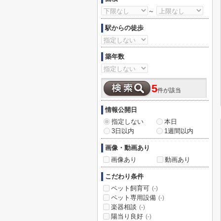
～
駅からの徒歩
築年数
5
件が該当
情報公開日
指定しない
本日
3日以内
1週間以内
画像・動画あり
画像あり
動画あり
こだわり条件
ペット飼育可
(-)
ペット専用設備
(-)
楽器相談
(-)
陽当り良好
(-)