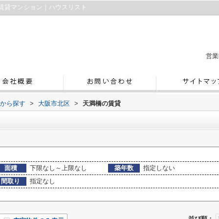
賃貸マンション｜ハウスリスト
営業
域から探す
>
大阪市北区
>
天満橋の賃貸
面積
下限なし～上限なし
築年数
指定しない
間取り
指定なし
並び順：