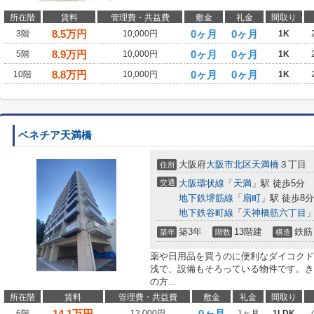
所在階
賃料
管理費・共益費
敷金
礼金
間取り
8.5
万円
0ヶ月
0ヶ月
3階
10,000円
1K
8.9
万円
0ヶ月
0ヶ月
5階
10,000円
1K
8.8
万円
0ヶ月
0ヶ月
10階
10,000円
1K
ベネチア天満橋
大阪府
大阪市北区
天満橋
３丁目
住所
交通
大阪環状線
「
天満
」駅 徒歩5分
地下鉄堺筋線
「
扇町
」駅 徒歩8分
地下鉄谷町線
「
天神橋筋六丁目
」
築3年
13階建
鉄筋
築年
階数
構造
薬や日用品を買うのに便利なダイコクドラ
浅で、設備もそろっている物件です。き
の方...
所在階
賃料
管理費・共益費
敷金
礼金
間取り
14.1
万円
0ヶ月
6階
12,000円
1ヶ月
1LDK