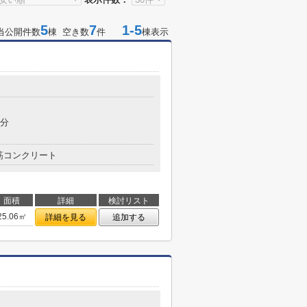
5
7
1-5
当公開件数
棟 空き数
件
棟表示
8分
筋コンクリート
面積
詳細
検討リスト
25.06㎡
詳細を見る
追加する