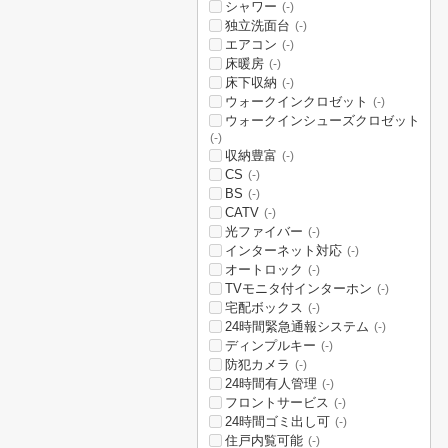
シャワー
(-)
独立洗面台
(-)
エアコン
(-)
床暖房
(-)
床下収納
(-)
ウォークインクロゼット
(-)
ウォークインシューズクロゼット
(-)
収納豊富
(-)
CS
(-)
BS
(-)
CATV
(-)
光ファイバー
(-)
インターネット対応
(-)
オートロック
(-)
TVモニタ付インターホン
(-)
宅配ボックス
(-)
24時間緊急通報システム
(-)
ディンプルキー
(-)
防犯カメラ
(-)
24時間有人管理
(-)
フロントサービス
(-)
24時間ゴミ出し可
(-)
住戸内覧可能
(-)