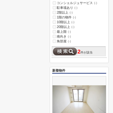
コンシェルジュサービス
(-)
駐車場あり
(-)
2階以上
(-)
1階の物件
(-)
10階以上
(-)
20階以上
(-)
最上階
(-)
南向き
(-)
角部屋
(-)
2
件が該当
新着物件