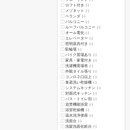
ロフト付き
(-)
メゾネット
(-)
ベランダ
(-)
バルコニー
(-)
ルーフバルコニー
(-)
オール電化
(-)
エレベーター
(-)
照明器具付き
(-)
駐輪場
(-)
バイク置場あり
(-)
家具・家電付き
(-)
洗濯機置場有
(-)
外観タイル張り
(-)
コンロ２口以上
(-)
食器洗い乾燥機
(-)
システムキッチン
(-)
対面式キッチン
(-)
バス・トイレ別
(-)
追焚機能浴室
(-)
浴室乾燥機
(-)
温水洗浄便座
(-)
洗面台
(-)
洗髪洗面化粧台
(-)