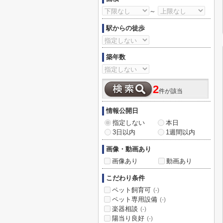
～
駅からの徒歩
築年数
2
件が該当
情報公開日
指定しない
本日
3日以内
1週間以内
画像・動画あり
画像あり
動画あり
こだわり条件
ペット飼育可
(-)
ペット専用設備
(-)
楽器相談
(-)
陽当り良好
(-)