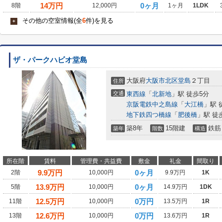
14
万円
0ヶ月
8階
12,000円
1ヶ月
1LDK
その他の空室情報(全
6
件)を見る
+
ザ・パークハビオ堂島
大阪府
大阪市北区
堂島
２丁目
住所
交通
東西線
「
北新地
」駅 徒歩5分
京阪電鉄中之島線
「
大江橋
」駅 
地下鉄四つ橋線
「
肥後橋
」駅 徒
築8年
15階建
鉄筋
築年
階数
構造
所在階
賃料
管理費・共益費
敷金
礼金
間取り
9.9
万円
0ヶ月
2階
10,000円
9.9万円
1K
13.9
万円
0ヶ月
5階
10,000円
14.9万円
1DK
12.5
万円
0万円
11階
10,000円
13.5万円
1R
12.6
万円
0万円
13階
10,000円
13.6万円
1R