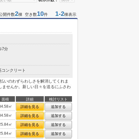
2
10
1-2
公開件数
棟 空き数
件
棟表示
歩7分
筋コンクリート
払いのわずらわしさを解消してくれま
しませんか。新しい日々を送るにふさわ
面積
詳細
検討リスト
34.58㎡
詳細を見る
追加する
34.58㎡
詳細を見る
追加する
25.84㎡
詳細を見る
追加する
25.84㎡
詳細を見る
追加する