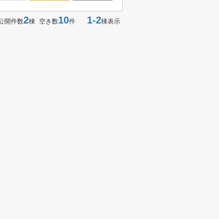
2
10
1-2
公開件数
棟 空き数
件
棟表示