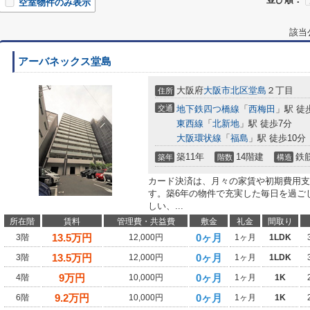
空室物件のみ表示
該当
アーバネックス堂島
大阪府
大阪市北区
堂島
２丁目
住所
交通
地下鉄四つ橋線
「
西梅田
」駅 徒
東西線
「
北新地
」駅 徒歩7分
大阪環状線
「
福島
」駅 徒歩10分
築11年
14階建
鉄
築年
階数
構造
カード決済は、月々の家賃や初期費用支
す。築6年の物件で充実した毎日を過ご
しい、...
所在階
賃料
管理費・共益費
敷金
礼金
間取り
13.5
万円
0ヶ月
3階
12,000円
1ヶ月
1LDK
13.5
万円
0ヶ月
3階
12,000円
1ヶ月
1LDK
9
万円
0ヶ月
4階
10,000円
1ヶ月
1K
9.2
万円
0ヶ月
6階
10,000円
1ヶ月
1K