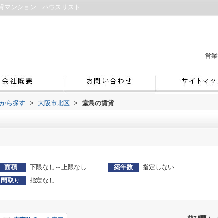
貸マンション｜ハウスリスト
営業
域から探す
>
大阪市北区
>
堂島の賃貸
面積
下限なし～上限なし
築年数
指定しない
間取り
指定なし
並び順：