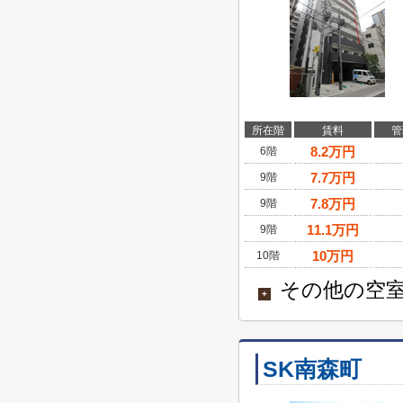
所在階
賃料
管
8.2
万円
6階
7.7
万円
9階
7.8
万円
9階
11.1
万円
9階
10
万円
10階
その他の空室
+
SK南森町