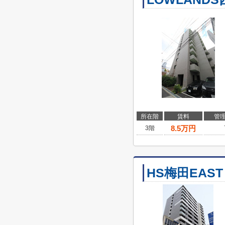
所在階
賃料
管
8.5
万円
3階
HS梅田EAST