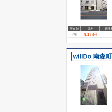
所在階
賃料
管理
9.1
万円
7階
8
willDo 南森町