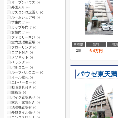
オープンハウス
(-)
外国人可
(-)
ガスコンロ設置可
(-)
ルームシェア可
(-)
学生向け
(-)
カップル向け
(-)
女性向け
(-)
ファミリー向け
(-)
室内洗濯機置場
(-)
所在階
賃料
管
フローリング
(-)
6.4
万円
2階
ロフト付き
(-)
メゾネット
(-)
ベランダ
(-)
バルコニー
(-)
ルーフバルコニー
パウゼ東天満
(-)
オール電化
(-)
エレベーター
(-)
照明器具付き
(-)
駐輪場
(-)
バイク置場あり
(-)
家具・家電付き
(-)
洗濯機置場有
(-)
外観タイル張り
(-)
コンロ２口以上
(-)