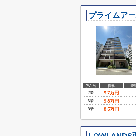
プライムアー
所在階
賃料
管
9.7
万円
2階
9.8
万円
3階
8.5
万円
8階
LOWLAND