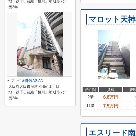
地下鉄千日前線「桜川」駅 徒歩7分
築3年
マロット天神
プレジオ難波ASIAN
大阪府大阪市浪速区稲荷１丁目
所在階
賃料
管
地下鉄千日前線「桜川」駅 徒歩7分
6.8
万円
2階
築3年
7.5
万円
11階
エスリード南