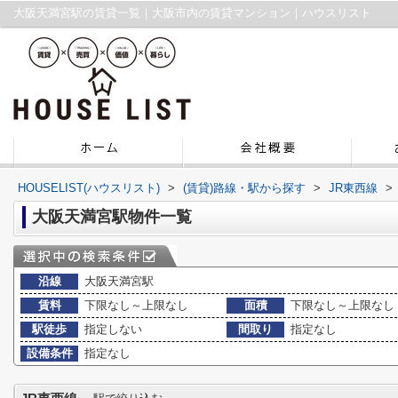
大阪天満宮駅の賃貸一覧｜大阪市内の賃貸マンション｜ハウスリスト
HOUSELIST(ハウスリスト)
>
(賃貸)路線・駅から探す
>
JR東西線
>
大阪天満宮駅物件一覧
沿線
大阪天満宮駅
賃料
下限なし～上限なし
面積
下限なし～上限なし
駅徒歩
指定しない
間取り
指定なし
設備条件
指定なし