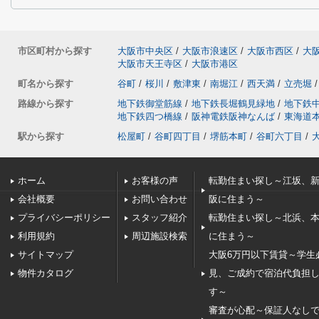
市区町村から探す
大阪市中央区
/
大阪市浪速区
/
大阪市西区
/
大
大阪市天王寺区
/
大阪市港区
町名から探す
谷町
/
桜川
/
敷津東
/
南堀江
/
西天満
/
立売堀
/
路線から探す
地下鉄御堂筋線
/
地下鉄長堀鶴見緑地
/
地下鉄
地下鉄四つ橋線
/
阪神電鉄阪神なんば
/
東海道
駅から探す
松屋町
/
谷町四丁目
/
堺筋本町
/
谷町六丁目
/
ホーム
お客様の声
転勤住まい探し～江坂、
会社概要
お問い合わせ
阪に住まう～
プライバシーポリシー
スタッフ紹介
転勤住まい探し～北浜、
利用規約
周辺施設検索
に住まう～
サイトマップ
大阪6万円以下賃貸～学生
物件カタログ
見、ご成約で宿泊代負担
す～
審査が心配～保証人なし