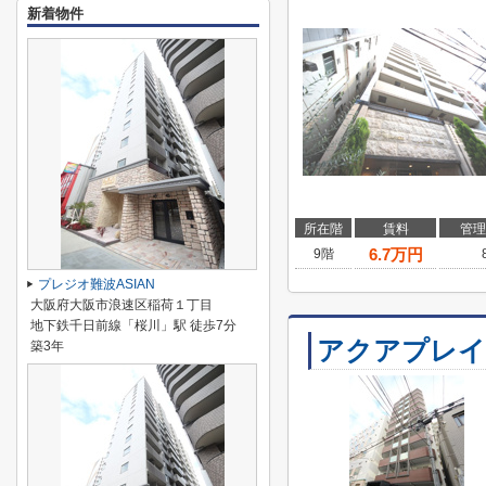
新着物件
所在階
賃料
管理
6.7
万円
9階
プレジオ難波ASIAN
大阪府大阪市浪速区稲荷１丁目
地下鉄千日前線「桜川」駅 徒歩7分
アクアプレイ
築3年