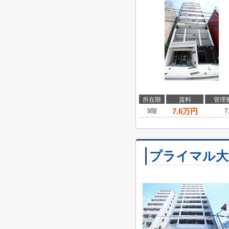
所在階
賃料
管理
7.6
万円
9階
7
プライマル大