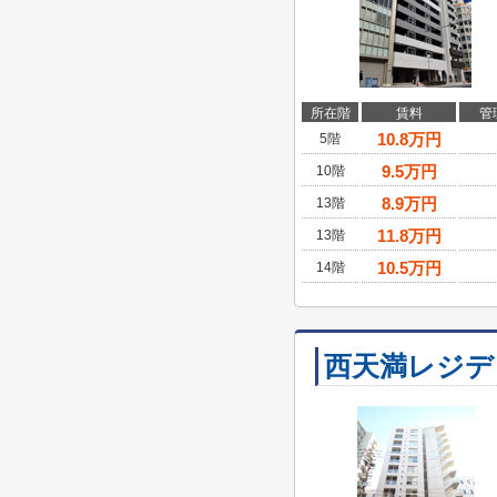
所在階
賃料
管
10.8
万円
5階
9.5
万円
10階
8.9
万円
13階
11.8
万円
13階
10.5
万円
14階
西天満レジデ