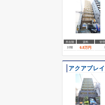
所在階
賃料
管理
6.8
万円
10階
アクアプレイ