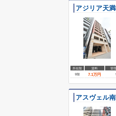
アジリア天満
所在階
賃料
管
7.1
万円
9階
アスヴェル南