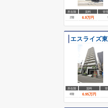
所在階
賃料
管
6.9
万円
2階
エスライズ東
所在階
賃料
管
6.95
万円
8階