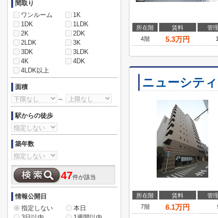
間取り
ワンルーム
1K
1DK
1LDK
所在階
賃料
管
2K
2DK
5.3
万円
4階
2LDK
3K
3DK
3LDK
4K
4DK
4LDK以上
ニューシティ
面積
～
駅からの徒歩
築年数
47
件が該当
所在階
賃料
管
情報公開日
6.1
万円
7階
指定しない
本日
3日以内
1週間以内