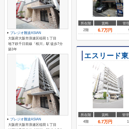
所在階
賃料
管
6.7
万円
2階
プレジオ難波ASIAN
大阪府大阪市浪速区稲荷１丁目
地下鉄千日前線「桜川」駅 徒歩7分
築3年
エスリード東
所在階
賃料
管理
プレジオ難波ASIAN
6.7
万円
4階
1
大阪府大阪市浪速区稲荷１丁目