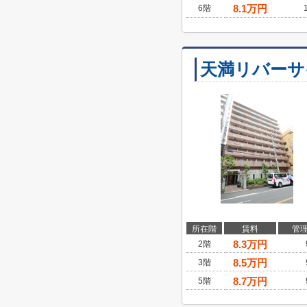
8.1
万円
6階
天満リバーサ
所在階
賃料
管
8.3
万円
2階
8.5
万円
3階
8.7
万円
5階