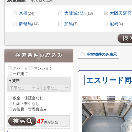
JR東西線
駅で絞り込む
京橋
大阪城北詰
大阪天満宮
(24)
(19)
御幣島
加島
尼崎
(14)
(7)
(4)
空室物件のみ表示
アパート
マンション
一戸建て
エスリード同
▼賃料
～
敷金・保証金なし
礼金・敷引なし
共益費・管理費込み
47
件が該当