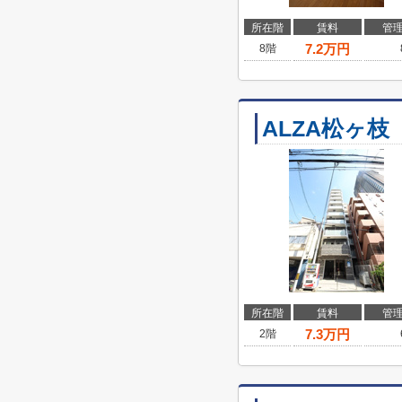
所在階
賃料
管
7.2
万円
8階
ALZA松ヶ枝
所在階
賃料
管
7.3
万円
2階