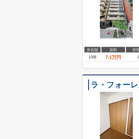
所在階
賃料
管
7.1
万円
10階
ラ・フォーレ