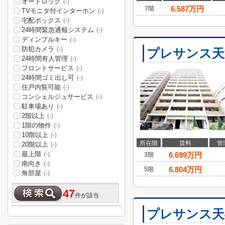
オートロック
(-)
6.587
万円
7階
TVモニタ付インターホン
(-)
宅配ボックス
(-)
24時間緊急通報システム
(-)
ディンプルキー
(-)
防犯カメラ
(-)
プレサンス天
24時間有人管理
(-)
フロントサービス
(-)
24時間ゴミ出し可
(-)
住戸内覧可能
(-)
コンシェルジュサービス
(-)
駐車場あり
(-)
2階以上
(-)
1階の物件
(-)
10階以上
(-)
所在階
賃料
管
20階以上
(-)
最上階
6.699
万円
(-)
3階
南向き
(-)
6.804
万円
5階
角部屋
(-)
47
件が該当
プレサンス天