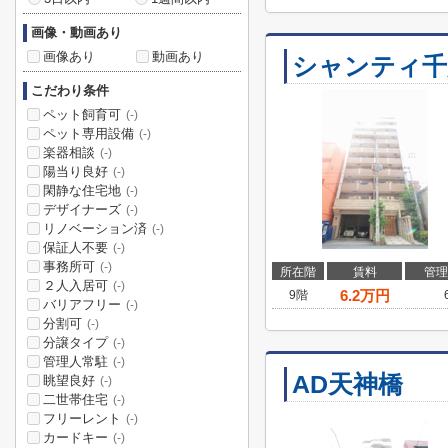
画像・動画あり
画像あり
動画あり
シャンティ千
こだわり条件
ペット飼育可
(-)
ペット専用設備
(-)
楽器相談
(-)
陽当り良好
(-)
閑静な住宅地
(-)
デザイナーズ
(-)
リノベーション済
(-)
保証人不要
(-)
事務所可
(-)
所在階
賃料
管理
２人入居可
(-)
6.2
万円
9階
バリアフリー
(-)
分割可
(-)
分譲タイプ
(-)
管理人常駐
(-)
AD天神橋
眺望良好
(-)
二世帯住宅
(-)
フリーレント
(-)
カードキー
(-)