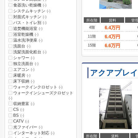
食器洗い乾燥機
(-)
システムキッチン
(-)
対面式キッチン
(-)
所在階
賃料
管
バス・トイレ別
(-)
6.4
万円
4階
追焚機能浴室
(-)
浴室乾燥機
(-)
6.4
万円
11階
温水洗浄便座
(-)
6.6
万円
15階
洗面台
(-)
洗髪洗面化粧台
(-)
シャワー
(-)
独立洗面台
(-)
エアコン
(-)
アクアプレイ
床暖房
(-)
床下収納
(-)
ウォークインクロゼット
(-)
ウォークインシューズクロゼット
(-)
収納豊富
(-)
CS
(-)
BS
(-)
CATV
(-)
光ファイバー
(-)
インターネット対応
(-)
所在階
賃料