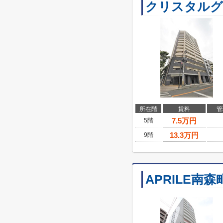
クリスタルグ
所在階
賃料
管
7.5
万円
5階
13.3
万円
9階
APRILE南森