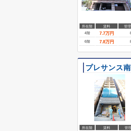
所在階
賃料
管理
7.7
万円
4階
7.8
万円
6階
プレサンス南
所在階
賃料
管