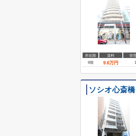
所在階
賃料
管
9.6
万円
9階
ソシオ心斎橋