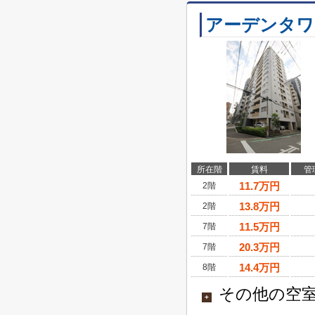
アーデンタワ
所在階
賃料
管
11.7
万円
2階
13.8
万円
2階
11.5
万円
7階
20.3
万円
7階
14.4
万円
8階
その他の空室
+