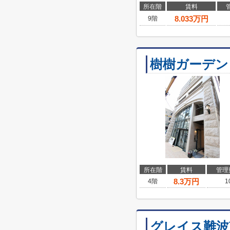
所在階
賃料
8.033
万円
9階
樹樹ガーデン
所在階
賃料
管理
8.3
万円
4階
1
グレイス難波