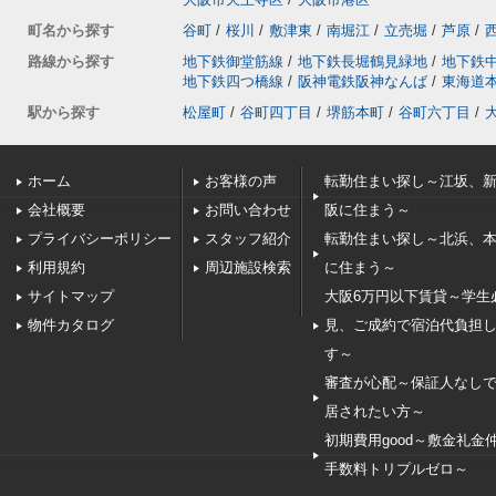
町名から探す
谷町
/
桜川
/
敷津東
/
南堀江
/
立売堀
/
芦原
/
路線から探す
地下鉄御堂筋線
/
地下鉄長堀鶴見緑地
/
地下鉄
地下鉄四つ橋線
/
阪神電鉄阪神なんば
/
東海道
駅から探す
松屋町
/
谷町四丁目
/
堺筋本町
/
谷町六丁目
/
ホーム
お客様の声
転勤住まい探し～江坂、
会社概要
お問い合わせ
阪に住まう～
プライバシーポリシー
スタッフ紹介
転勤住まい探し～北浜、
利用規約
周辺施設検索
に住まう～
サイトマップ
大阪6万円以下賃貸～学生
物件カタログ
見、ご成約で宿泊代負担
す～
審査が心配～保証人なし
居されたい方～
初期費用good～敷金礼金
手数料トリプルゼロ～