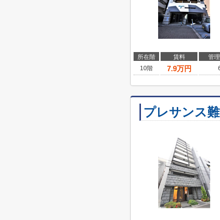
所在階
賃料
管理
7.9
万円
10階
プレサンス難