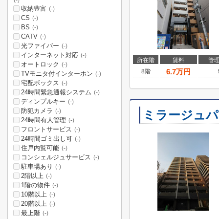
(-)
収納豊富
(-)
CS
(-)
BS
(-)
CATV
(-)
光ファイバー
(-)
インターネット対応
(-)
所在階
賃料
管
オートロック
(-)
6.7
万円
8階
TVモニタ付インターホン
(-)
宅配ボックス
(-)
24時間緊急通報システム
(-)
ディンプルキー
(-)
防犯カメラ
(-)
ミラージュパ
24時間有人管理
(-)
フロントサービス
(-)
24時間ゴミ出し可
(-)
住戸内覧可能
(-)
コンシェルジュサービス
(-)
駐車場あり
(-)
2階以上
(-)
1階の物件
(-)
10階以上
(-)
20階以上
(-)
最上階
(-)