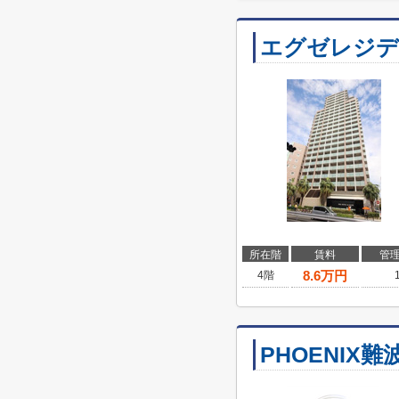
エグゼレジデ
所在階
賃料
管
8.6
万円
4階
PHOENIX難