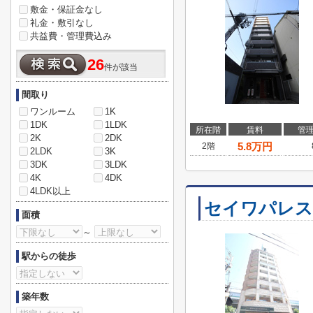
敷金・保証金なし
礼金・敷引なし
共益費・管理費込み
26
件が該当
間取り
ワンルーム
1K
1DK
1LDK
所在階
賃料
管
2K
2DK
5.8
万円
2階
2LDK
3K
3DK
3LDK
4K
4DK
4LDK以上
セイワパレス
面積
～
駅からの徒歩
築年数