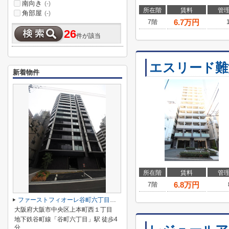
南向き
(-)
所在階
賃料
管
角部屋
(-)
6.7
万円
7階
26
件が該当
エスリード難
新着物件
所在階
賃料
管
6.8
万円
7階
ファーストフィオーレ谷町六丁目フェリシア
大阪府大阪市中央区上本町西１丁目
地下鉄谷町線「谷町六丁目」駅 徒歩4
分