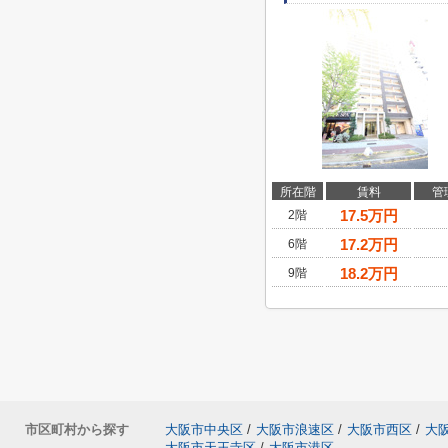
所在階
賃料
管
17.5
万円
2階
17.2
万円
6階
18.2
万円
9階
市区町村から探す
大阪市中央区
/
大阪市浪速区
/
大阪市西区
/
大
大阪市天王寺区
/
大阪市港区