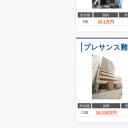
所在階
賃料
管
10.1
万円
4階
プレサンス難
所在階
賃料
10.218
万円
15階