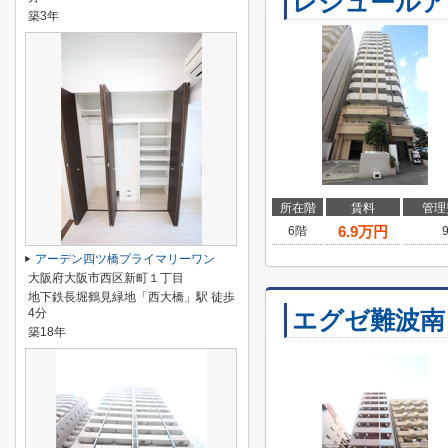
レジュールア
築3年
所在階
賃料
管理
6.9
万円
6階
アーデン四ツ橋プライマリーワン
大阪府大阪市西区新町１丁目
地下鉄長堀鶴見緑地「西大橋」駅 徒歩
4分
エグゼ難波南
築18年