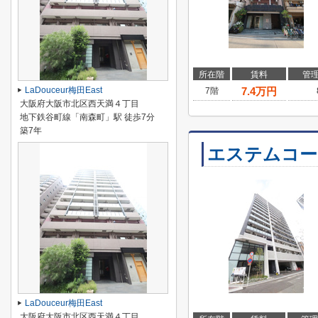
所在階
賃料
管
LaDouceur梅田East
7.4
万円
7階
大阪府大阪市北区西天満４丁目
地下鉄谷町線「南森町」駅 徒歩7分
築7年
エステムコー
LaDouceur梅田East
大阪府大阪市北区西天満４丁目