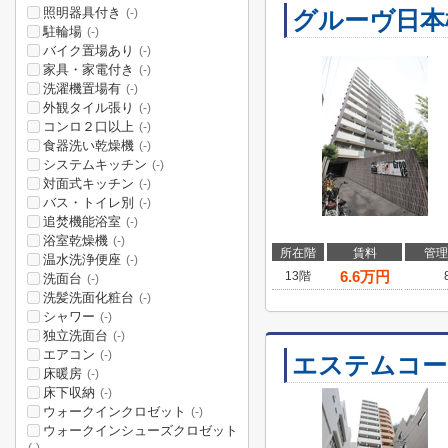
照明器具付き
グルーヴ日本
(-)
駐輪場
(-)
バイク置場あり
(-)
家具・家電付き
(-)
洗濯機置場有
(-)
外観タイル張り
(-)
コンロ２口以上
(-)
食器洗い乾燥機
(-)
システムキッチン
(-)
対面式キッチン
(-)
バス・トイレ別
(-)
追焚機能浴室
(-)
浴室乾燥機
(-)
所在階
賃料
管理
温水洗浄便座
(-)
6.6
万円
13階
洗面台
(-)
洗髪洗面化粧台
(-)
シャワー
(-)
独立洗面台
(-)
エアコン
(-)
エステムコー
床暖房
(-)
床下収納
(-)
ウォークインクロゼット
(-)
ウォークインシューズクロゼット