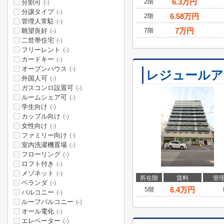
6.3
万円
2階
分割可
(-)
分譲タイプ
(-)
6.58
万円
2階
管理人常駐
(-)
7
万円
眺望良好
7階
(-)
二世帯住宅
(-)
フリーレント
(-)
カードキー
(-)
オープンハウス
(-)
レジュールアッ
外国人可
(-)
ガスコンロ設置可
(-)
ルームシェア可
(-)
学生向け
(-)
カップル向け
(-)
女性向け
(-)
ファミリー向け
(-)
室内洗濯機置場
(-)
フローリング
(-)
ロフト付き
(-)
メゾネット
(-)
所在階
賃料
管
ベランダ
(-)
6.4
万円
5階
バルコニー
(-)
ルーフバルコニー
(-)
オール電化
(-)
エレベーター
(-)