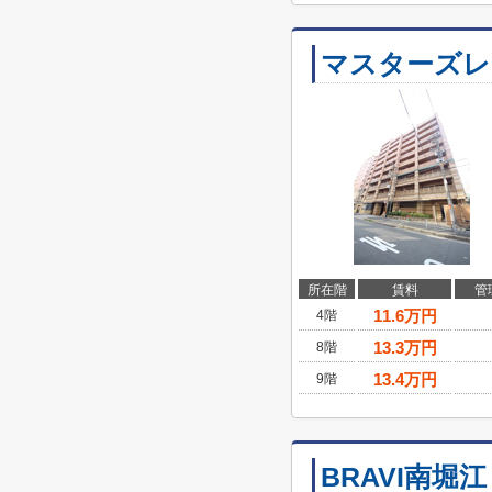
マスターズレ
所在階
賃料
管
11.6
万円
4階
13.3
万円
8階
13.4
万円
9階
BRAVI南堀江