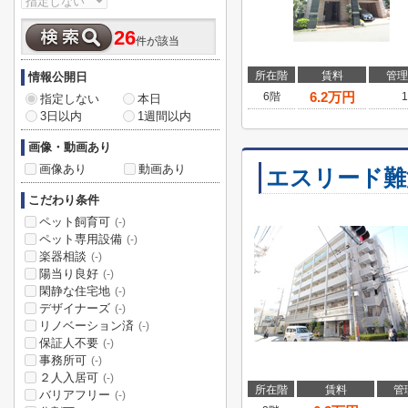
26
件が該当
所在階
賃料
管理
情報公開日
6.2
万円
6階
1
指定しない
本日
3日以内
1週間以内
画像・動画あり
画像あり
動画あり
エスリード難
こだわり条件
ペット飼育可
(-)
ペット専用設備
(-)
楽器相談
(-)
陽当り良好
(-)
閑静な住宅地
(-)
デザイナーズ
(-)
リノベーション済
(-)
保証人不要
(-)
事務所可
(-)
２人入居可
(-)
所在階
賃料
管
バリアフリー
(-)