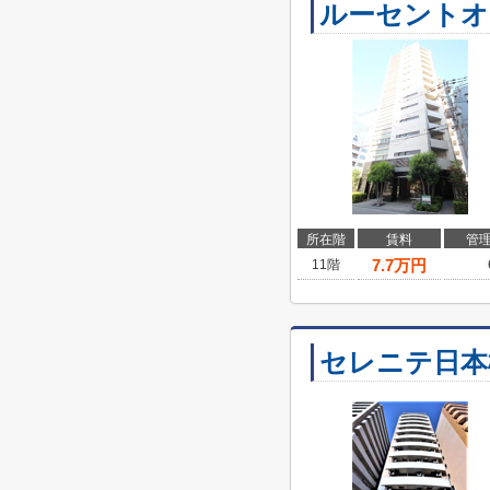
ルーセントオ
所在階
賃料
管
7.7
万円
11階
セレニテ日本