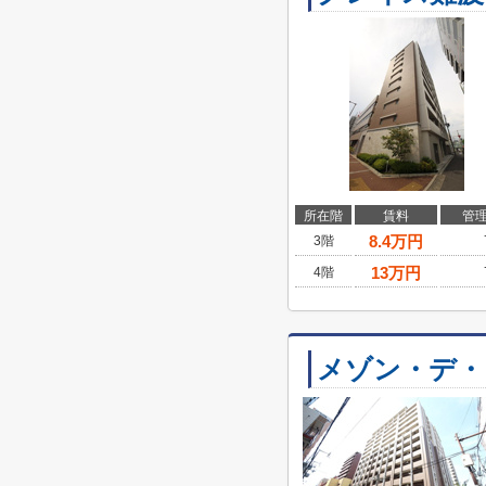
所在階
賃料
管
8.4
万円
3階
13
万円
4階
メゾン・デ・