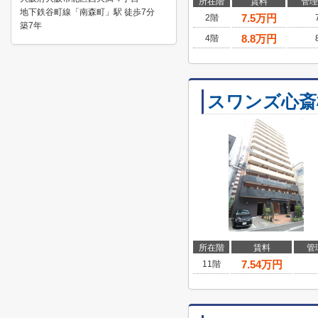
所在階
賃料
管理
地下鉄谷町線「南森町」駅 徒歩7分
7.5
万円
2階
築7年
8.8
万円
4階
スワンズ心斎
所在階
賃料
管
7.54
万円
11階