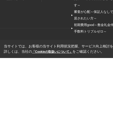
す～
審査が心配～保証人なし
居されたい方～
初期費用good～敷金礼金
手数料トリプルゼロ～
当サイトでは、お客様の当サイト利用状況把握、サービス向上検討を目
詳しくは、当社の
をご確認ください。
「Cookieの取扱いについて」