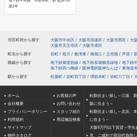
地下鉄中央線「堺筋本町」駅 徒歩5分
築2年
市区町村から探す
大阪市中央区
/
大阪市浪速区
/
大阪市西区
/
大
大阪市天王寺区
/
大阪市港区
町名から探す
谷町
/
桜川
/
敷津東
/
南堀江
/
立売堀
/
芦原
/
路線から探す
地下鉄御堂筋線
/
地下鉄長堀鶴見緑地
/
地下鉄
地下鉄四つ橋線
/
阪神電鉄阪神なんば
/
東海道
駅から探す
松屋町
/
谷町四丁目
/
堺筋本町
/
谷町六丁目
/
ホーム
お客様の声
転勤住まい探し～江坂、
会社概要
お問い合わせ
阪に住まう～
プライバシーポリシー
スタッフ紹介
転勤住まい探し～北浜、
利用規約
周辺施設検索
に住まう～
サイトマップ
大阪6万円以下賃貸～学生
物件カタログ
見、ご成約で宿泊代負担