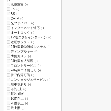
(-)
収納豊富
(-)
CS
(-)
BS
(-)
CATV
(-)
光ファイバー
(-)
インターネット対応
(-)
オートロック
(-)
TVモニタ付インターホン
(-)
宅配ボックス
(-)
24時間緊急通報システム
(-)
ディンプルキー
(-)
防犯カメラ
(-)
24時間有人管理
(-)
フロントサービス
(-)
24時間ゴミ出し可
(-)
住戸内覧可能
(-)
コンシェルジュサービス
(-)
駐車場あり
(-)
2階以上
(-)
1階の物件
(-)
10階以上
(-)
20階以上
(-)
最上階
(-)