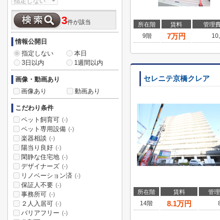
3
件が該当
所在階
賃料
管理
7
万円
9階
10
情報公開日
指定しない
本日
3日以内
1週間以内
セレニテ京橋クレア
画像・動画あり
画像あり
動画あり
こだわり条件
ペット飼育可
(-)
ペット専用設備
(-)
楽器相談
(-)
陽当り良好
(-)
閑静な住宅地
(-)
デザイナーズ
(-)
リノベーション済
(-)
保証人不要
(-)
所在階
賃料
管理
事務所可
(-)
8.1
万円
２人入居可
14階
(-)
バリアフリー
(-)