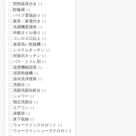
照明器具付き
(-)
駐輪場
(-)
バイク置場あり
(-)
家具・家電付き
(-)
洗濯機置場有
(-)
外観タイル張り
(-)
コンロ２口以上
(-)
食器洗い乾燥機
(-)
システムキッチン
(-)
対面式キッチン
(-)
バス・トイレ別
(-)
追焚機能浴室
(-)
浴室乾燥機
(-)
温水洗浄便座
(-)
洗面台
(-)
洗髪洗面化粧台
(-)
シャワー
(-)
独立洗面台
(-)
エアコン
(-)
床暖房
(-)
床下収納
(-)
ウォークインクロゼット
(-)
ウォークインシューズクロゼット