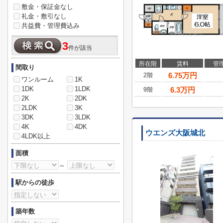
敷金・保証金なし
礼金・敷引なし
共益費・管理費込み
3
件が該当
所在階
賃料
管
間取り
6.75
万円
2階
ワンルーム
1K
1DK
1LDK
6.3
万円
9階
2K
2DK
2LDK
3K
3DK
3LDK
4K
4DK
ウエンズ大阪城北
4LDK以上
面積
～
駅からの徒歩
築年数