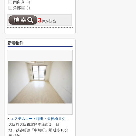
南向き
(-)
角部屋
(-)
3
件が該当
新着物件
エステムコート梅田・天神橋Ⅱグラシオ
大阪府大阪市北区本庄西２丁目
地下鉄谷町線「中崎町」駅 徒歩10分