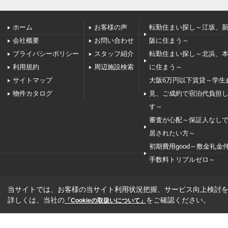
ホーム
お客様の声
転勤住まい探し～江坂、
会社概要
お問い合わせ
阪に住まう～
プライバシーポリシー
スタッフ紹介
転勤住まい探し～北浜、
利用規約
周辺施設検索
に住まう～
サイトマップ
大阪6万円以下賃貸～学生
物件カタログ
見、ご成約で宿泊代負担
す～
審査が心配～保証人なし
居されたい方～
初期費用good～敷金礼金
手数料トリプルゼロ～
当サイトでは、お客様の当サイト利用状況把握、サービス向上検討を目
詳しくは、当社の
をご確認ください。
「Cookieの取扱いについて」