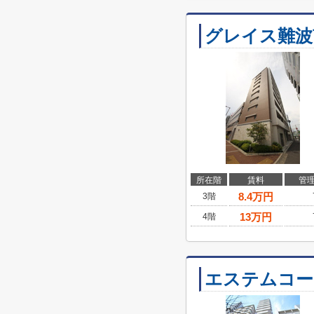
グレイス難波
所在階
賃料
管
8.4
万円
3階
13
万円
4階
エステムコー