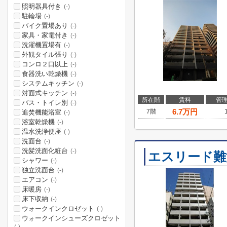
照明器具付き
(-)
駐輪場
(-)
バイク置場あり
(-)
家具・家電付き
(-)
洗濯機置場有
(-)
外観タイル張り
(-)
コンロ２口以上
(-)
食器洗い乾燥機
(-)
システムキッチン
(-)
対面式キッチン
(-)
所在階
賃料
管
バス・トイレ別
(-)
6.7
万円
7階
追焚機能浴室
(-)
浴室乾燥機
(-)
温水洗浄便座
(-)
洗面台
(-)
洗髪洗面化粧台
(-)
エスリード難
シャワー
(-)
独立洗面台
(-)
エアコン
(-)
床暖房
(-)
床下収納
(-)
ウォークインクロゼット
(-)
ウォークインシューズクロゼット