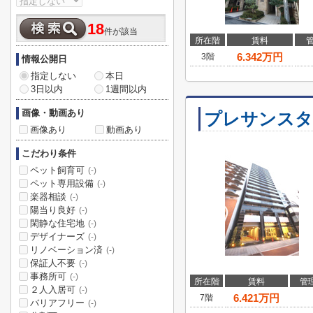
18
件が該当
所在階
賃料
6.342
万円
3階
情報公開日
指定しない
本日
3日以内
1週間以内
画像・動画あり
プレサンスタ
画像あり
動画あり
こだわり条件
ペット飼育可
(-)
ペット専用設備
(-)
楽器相談
(-)
陽当り良好
(-)
閑静な住宅地
(-)
デザイナーズ
(-)
リノベーション済
(-)
保証人不要
(-)
事務所可
(-)
所在階
賃料
管
２人入居可
(-)
6.421
万円
7階
バリアフリー
(-)