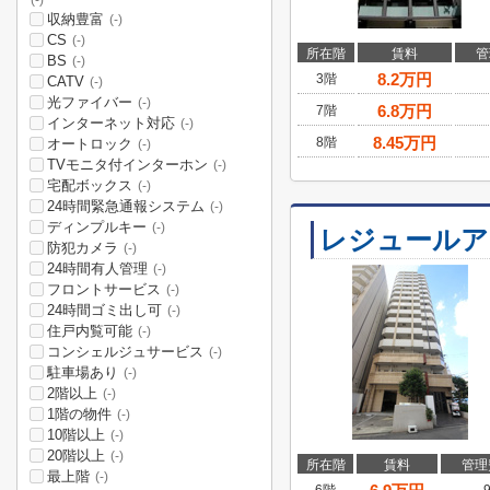
(-)
収納豊富
(-)
CS
(-)
所在階
賃料
管
BS
(-)
8.2
万円
3階
CATV
(-)
光ファイバー
(-)
6.8
万円
7階
インターネット対応
(-)
8.45
万円
8階
オートロック
(-)
TVモニタ付インターホン
(-)
宅配ボックス
(-)
24時間緊急通報システム
(-)
ディンプルキー
(-)
レジュールア
防犯カメラ
(-)
24時間有人管理
(-)
フロントサービス
(-)
24時間ゴミ出し可
(-)
住戸内覧可能
(-)
コンシェルジュサービス
(-)
駐車場あり
(-)
2階以上
(-)
1階の物件
(-)
10階以上
(-)
20階以上
(-)
所在階
賃料
管理
最上階
(-)