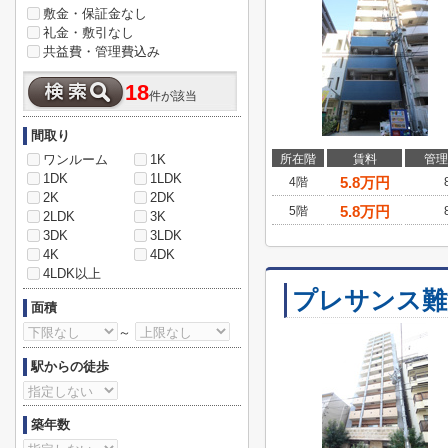
敷金・保証金なし
礼金・敷引なし
共益費・管理費込み
18
件が該当
間取り
ワンルーム
1K
所在階
賃料
管理
1DK
1LDK
5.8
万円
4階
2K
2DK
5.8
万円
5階
2LDK
3K
3DK
3LDK
4K
4DK
4LDK以上
プレサンス難
面積
～
駅からの徒歩
築年数