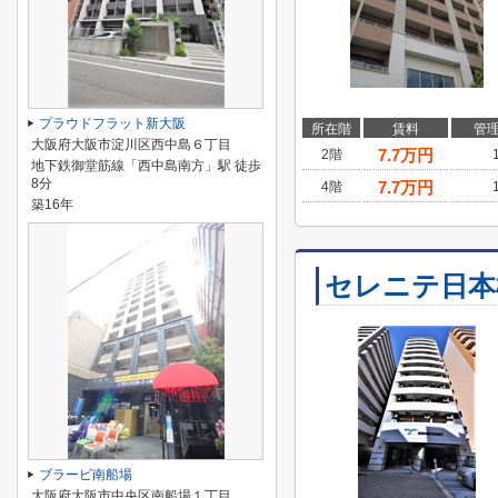
プラウドフラット新大阪
所在階
賃料
管
大阪府大阪市淀川区西中島６丁目
7.7
万円
2階
地下鉄御堂筋線「西中島南方」駅 徒歩
8分
7.7
万円
4階
築16年
セレニテ日本
ブラービ南船場
大阪府大阪市中央区南船場１丁目