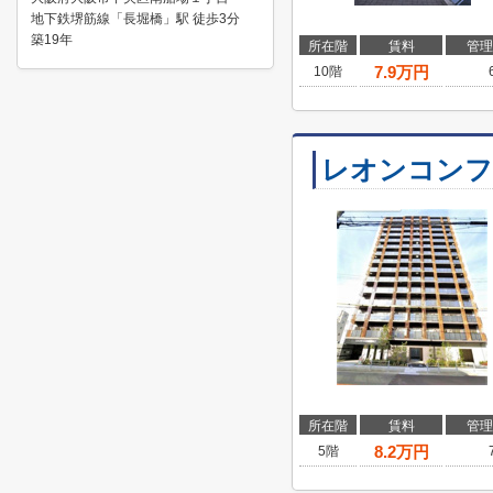
地下鉄堺筋線「長堀橋」駅 徒歩3分
築19年
所在階
賃料
管理
7.9
万円
10階
レオンコンフ
所在階
賃料
管理
8.2
万円
5階