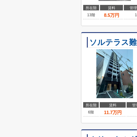
所在階
賃料
管理
8.5
万円
13階
1
ソルテラス難
所在階
賃料
管
11.7
万円
6階