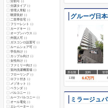
分割可
(-)
分譲タイプ
(-)
管理人常駐
(-)
グルーヴ日本
眺望良好
(-)
二世帯住宅
(-)
フリーレント
(-)
カードキー
(-)
オープンハウス
(-)
外国人可
(-)
ガスコンロ設置可
(-)
ルームシェア可
(-)
学生向け
(-)
カップル向け
(-)
女性向け
(-)
ファミリー向け
(-)
室内洗濯機置場
(-)
所在階
賃料
管理
フローリング
(-)
6.6
万円
13階
ロフト付き
(-)
メゾネット
(-)
ベランダ
(-)
バルコニー
(-)
ルーフバルコニー
(-)
ミラージュパ
オール電化
(-)
エレベーター
(-)