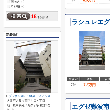
6.9
万円
6階
南向き
(-)
角部屋
(-)
18
件が該当
ラシュレエ
新着物件
所在階
賃料
管
7.3
万円
7階
プレサンスNEO九条ディアシス
大阪府大阪市西区川口４丁目
エグゼ難波南
地下鉄中央線「九条」駅 徒歩8分