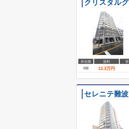
クリスタルグ
所在階
賃料
管
13.3
万円
9階
セレニテ難波