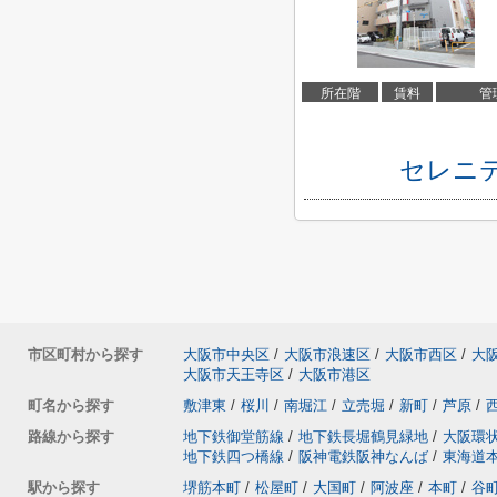
所在階
賃料
管
セレニ
市区町村から探す
大阪市中央区
/
大阪市浪速区
/
大阪市西区
/
大
大阪市天王寺区
/
大阪市港区
町名から探す
敷津東
/
桜川
/
南堀江
/
立売堀
/
新町
/
芦原
/
路線から探す
地下鉄御堂筋線
/
地下鉄長堀鶴見緑地
/
大阪環
地下鉄四つ橋線
/
阪神電鉄阪神なんば
/
東海道
駅から探す
堺筋本町
/
松屋町
/
大国町
/
阿波座
/
本町
/
谷