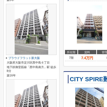
築3年
所在階
賃料
管
7.4
万円
7階
プラウドフラット新大阪
大阪府大阪市淀川区西中島６丁目
地下鉄御堂筋線「西中島南方」駅 徒歩
8分
築16年
CITY SPIR