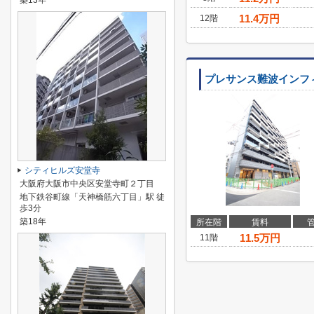
築13年
11.4
万円
12階
プレサンス難波インフ
シティヒルズ安堂寺
大阪府大阪市中央区安堂寺町２丁目
地下鉄谷町線「天神橋筋六丁目」駅 徒
歩3分
築18年
所在階
賃料
11.5
万円
11階