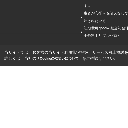
す～
審査が心配～保証人なし
居されたい方～
初期費用good～敷金礼金
手数料トリプルゼロ～
当サイトでは、お客様の当サイト利用状況把握、サービス向上検討を目
詳しくは、当社の
をご確認ください。
「Cookieの取扱いについて」