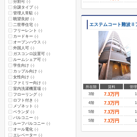
分割可
(-)
分譲タイプ
(-)
管理人常駐
(-)
眺望良好
(-)
エステムコート難波
二世帯住宅
(-)
フリーレント
(-)
カードキー
(-)
オープンハウス
(-)
外国人可
(-)
ガスコンロ設置可
(-)
ルームシェア可
(-)
学生向け
(-)
カップル向け
(-)
女性向け
(-)
ファミリー向け
(-)
所在階
賃料
管理
室内洗濯機置場
(-)
7.3
万円
3階
1
フローリング
(-)
ロフト付き
(-)
7.3
万円
4階
1
メゾネット
(-)
7.3
万円
ベランダ
5階
1
(-)
バルコニー
(-)
7.3
万円
5階
1
ルーフバルコニー
(-)
オール電化
(-)
エレベーター
(-)