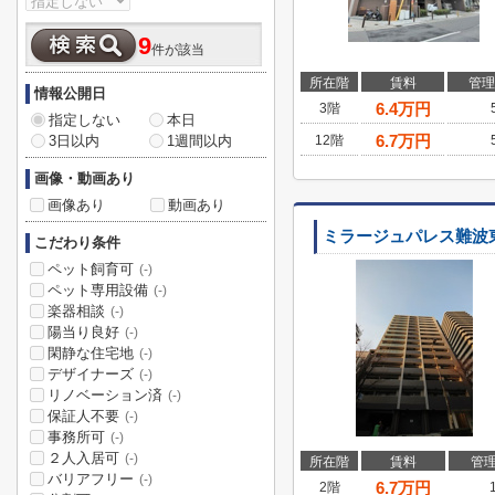
9
件が該当
所在階
賃料
管理
情報公開日
6.4
万円
3階
指定しない
本日
6.7
万円
3日以内
1週間以内
12階
画像・動画あり
画像あり
動画あり
ミラージュパレス難波
こだわり条件
ペット飼育可
(-)
ペット専用設備
(-)
楽器相談
(-)
陽当り良好
(-)
閑静な住宅地
(-)
デザイナーズ
(-)
リノベーション済
(-)
保証人不要
(-)
事務所可
(-)
２人入居可
(-)
所在階
賃料
管
バリアフリー
(-)
6.7
万円
2階