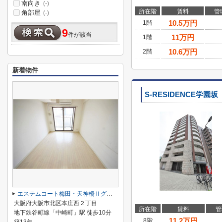
南向き
(-)
所在階
賃料
管
角部屋
(-)
10.5
万円
1階
9
件が該当
11
万円
1階
10.6
万円
2階
新着物件
S-RESIDENCE学園坂
エステムコート梅田・天神橋Ⅱグラシオ
大阪府大阪市北区本庄西２丁目
所在階
賃料
管
地下鉄谷町線「中崎町」駅 徒歩10分
11.2
万円
8階