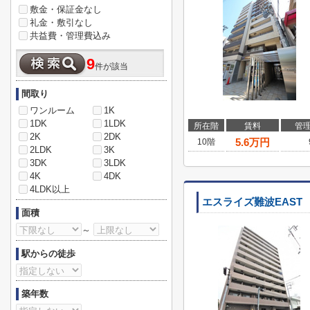
敷金・保証金なし
礼金・敷引なし
共益費・管理費込み
9
件が該当
間取り
ワンルーム
1K
1DK
1LDK
所在階
賃料
管
2K
2DK
5.6
万円
10階
2LDK
3K
3DK
3LDK
4K
4DK
4LDK以上
エスライズ難波EAST
面積
～
駅からの徒歩
築年数