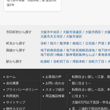
地下鉄中央線「堺筋本町」駅 徒歩5分
築2年
市区町村から探す
大阪市中央区
/
大阪市浪速区
/
大阪市西区
/
大
大阪市天王寺区
/
大阪市港区
町名から探す
谷町
/
桜川
/
敷津東
/
南堀江
/
立売堀
/
芦原
/
路線から探す
地下鉄御堂筋線
/
地下鉄長堀鶴見緑地
/
地下鉄
地下鉄四つ橋線
/
阪神電鉄阪神なんば
/
東海道
駅から探す
松屋町
/
谷町四丁目
/
堺筋本町
/
谷町六丁目
/
ホーム
お客様の声
転勤住まい探し～江坂、
会社概要
お問い合わせ
阪に住まう～
プライバシーポリシー
スタッフ紹介
転勤住まい探し～北浜、
利用規約
周辺施設検索
に住まう～
サイトマップ
大阪6万円以下賃貸～学生
物件カタログ
見、ご成約で宿泊代負担