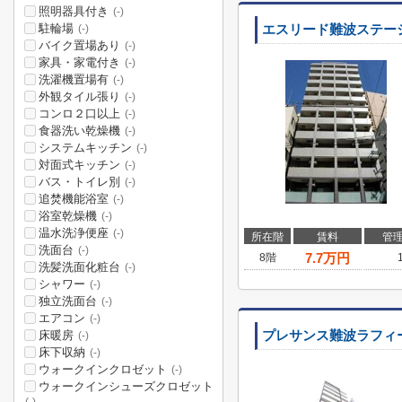
照明器具付き
(-)
駐輪場
エスリード難波ステー
(-)
バイク置場あり
(-)
家具・家電付き
(-)
洗濯機置場有
(-)
外観タイル張り
(-)
コンロ２口以上
(-)
食器洗い乾燥機
(-)
システムキッチン
(-)
対面式キッチン
(-)
バス・トイレ別
(-)
追焚機能浴室
(-)
浴室乾燥機
(-)
温水洗浄便座
(-)
所在階
賃料
管
洗面台
(-)
7.7
万円
8階
洗髪洗面化粧台
(-)
シャワー
(-)
独立洗面台
(-)
エアコン
(-)
床暖房
プレサンス難波ラフィ
(-)
床下収納
(-)
ウォークインクロゼット
(-)
ウォークインシューズクロゼット