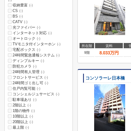
(-)
収納豊富
(-)
CS
(-)
BS
(-)
CATV
(-)
光ファイバー
(-)
インターネット対応
(-)
オートロック
(-)
TVモニタ付インターホン
(-)
所在階
賃料
宅配ボックス
(-)
8.033
万円
9階
24時間緊急通報システム
(-)
ディンプルキー
(-)
防犯カメラ
(-)
24時間有人管理
(-)
フロントサービス
(-)
コンソラーレ日本橋
24時間ゴミ出し可
(-)
住戸内覧可能
(-)
コンシェルジュサービス
(-)
駐車場あり
(-)
2階以上
(-)
1階の物件
(-)
10階以上
(-)
20階以上
(-)
最上階
(-)