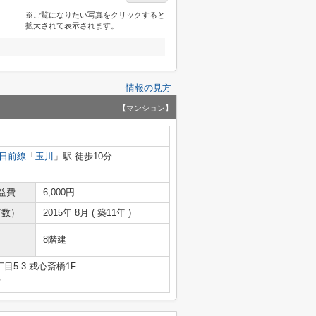
※ご覧になりたい写真をクリックすると
拡大されて表示されます。
情報の見方
【マンション】
日前線
「
玉川
」駅 徒歩10分
益費
6,000円
年数）
2015年 8月 ( 築11年 )
8階建
5-3 戎心斎橋1F
号