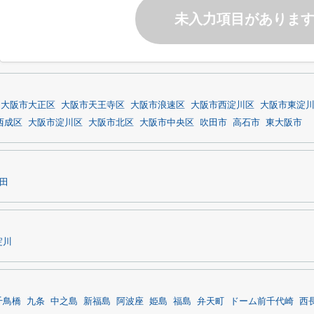
未入力項目がありま
大阪市大正区
大阪市天王寺区
大阪市浪速区
大阪市西淀川区
大阪市東淀
西成区
大阪市淀川区
大阪市北区
大阪市中央区
吹田市
高石市
東大阪市
田
淀川
千鳥橋
九条
中之島
新福島
阿波座
姫島
福島
弁天町
ドーム前千代崎
西