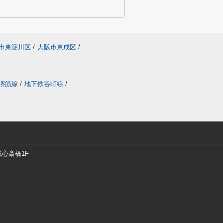
市東淀川区
/
大阪市東成区
/
堺筋線
/
地下鉄谷町線
/
戎心斎橋1F