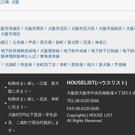
大江橋
大阪
大阪市浪速区
/
大阪市西区
/
大阪市北区
/
大阪市淀川区
/
大阪市福島区
/
大阪
大阪市港区
南堀江
/
立売堀
/
芦原
/
西天満
/
新町
/
新北野
/
宮原
/
海老江
地下鉄長堀鶴見緑地
/
大阪環状線
/
地下鉄中央線
/
地下鉄千日前線
/
地下鉄
阪神電鉄阪神なんば
/
東海道本線
町
/
大国町
/
阿波座
/
谷町四丁目
/
本町
/
西長堀
/
桜川
/
新大阪
/
芦原橋
HOUSELIST(ハウスリスト)
転勤住まい探し～江坂、新大
阪に住まう～
大阪府大阪市中央区南船場４丁目5-3 
転勤住まい探し～北浜、本町
TEL:06-6120-5544
に住まう～
FAX:06-6120-5545
大阪6万円以下賃貸～学生必
Copyright(c) HOUSE LIST
All Rights Reserved.
見、ご成約で宿泊代負担しま
す～