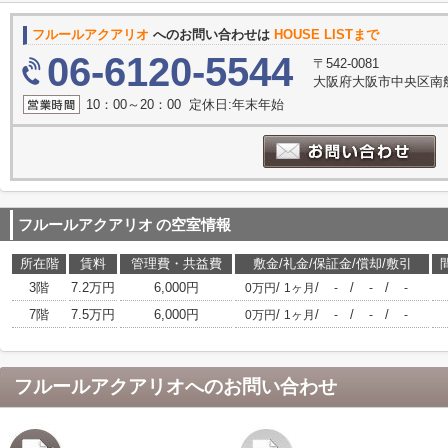
フルールアクアリオ
へのお問い合わせは
HOUSE LISTまで
06-6120-5544
〒542-0081
大阪府大阪市中央区南船
10：00～20：00 定休日:年末年始
フルールアクアリオ
の空室情報
所在階
賃料
管理費・共益費
敷金/礼金/保証金/償却/敷引
3階
7.2万円
6,000円
/
/
/
/
0万円
1ヶ月
-
-
-
7階
7.5万円
6,000円
/
/
/
/
0万円
1ヶ月
-
-
-
フルールアクアリオ
へのお問い合わせ