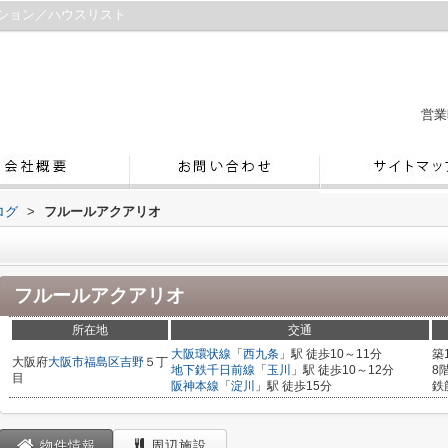
ション／ハウスリスト
営業
ログ
>
フルールアクアリオ
フルールアクアリオ
所在地
交通
大阪環状線
「
西九条
」駅 徒歩10～11分
築
大阪府
大阪市福島区
吉野
５丁
地下鉄千日前線
「
玉川
」駅 徒歩10～12分
8
目
阪神本線
「
淀川
」駅 徒歩15分
鉄
物件情報
周辺施設