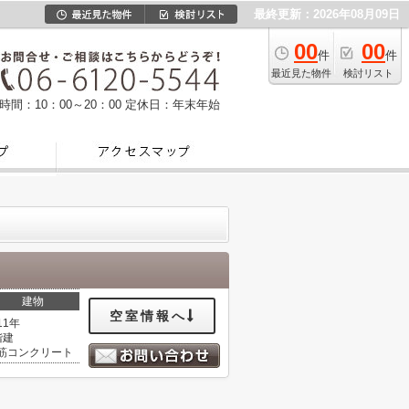
最終更新：2026年08月09日
00
00
件
件
最近見た物件
検討リスト
時間：10：00～20：00
定休日：年末年始
建物
空室情報へ
11年
階建
筋コンクリート