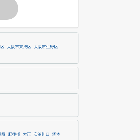
す
川区
大阪市東成区
大阪市生野区
長堀
肥後橋
大正
安治川口
塚本