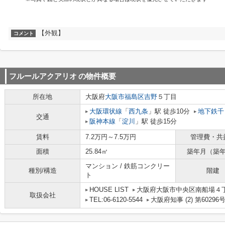
【外観】
コメント
フルールアクアリオ
の物件概要
所在地
大阪府
大阪市福島区
吉野
５丁目
大阪環状線
「
西九条
」駅 徒歩10分
地下鉄千
交通
阪神本線
「
淀川
」駅 徒歩15分
賃料
7.2万円～7.5万円
管理費・共
面積
25.84㎡
築年月（築
マンション / 鉄筋コンクリー
種別/構造
階建
ト
HOUSE LIST
大阪府大阪市中央区南船場４丁目
取扱会社
TEL:06-6120-5544
大阪府知事 (2) 第60296