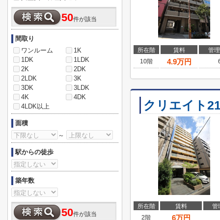
50
件が該当
間取り
ワンルーム
1K
所在階
賃料
管理
1DK
1LDK
4.9
万円
10階
2K
2DK
2LDK
3K
3DK
3LDK
4K
4DK
クリエイト2
4LDK以上
面積
～
駅からの徒歩
築年数
所在階
賃料
管
50
件が該当
6
万円
2階