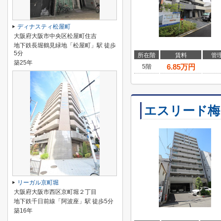
ディナスティ松屋町
大阪府大阪市中央区松屋町住吉
地下鉄長堀鶴見緑地「松屋町」駅 徒歩
5分
所在階
賃料
管
築25年
6.85
万円
5階
エスリード梅
リーガル京町堀
大阪府大阪市西区京町堀２丁目
地下鉄千日前線「阿波座」駅 徒歩5分
築16年