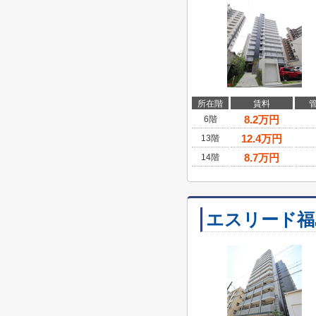
所在階
賃料
8.2
万円
6階
12.4
万円
13階
8.7
万円
14階
エスリード福