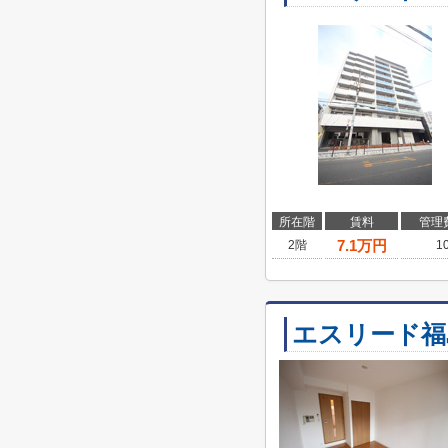
所在階
賃料
管理
7.1
万円
2階
1
エスリード福