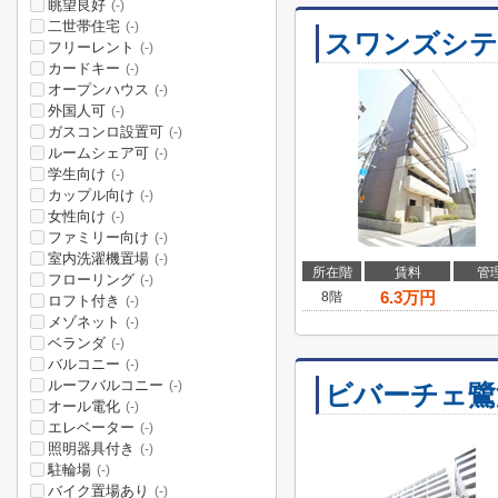
眺望良好
(-)
二世帯住宅
(-)
スワンズシテ
フリーレント
(-)
カードキー
(-)
オープンハウス
(-)
外国人可
(-)
ガスコンロ設置可
(-)
ルームシェア可
(-)
学生向け
(-)
カップル向け
(-)
女性向け
(-)
ファミリー向け
(-)
室内洗濯機置場
(-)
所在階
賃料
管
フローリング
(-)
6.3
万円
8階
ロフト付き
(-)
メゾネット
(-)
ベランダ
(-)
バルコニー
(-)
ルーフバルコニー
(-)
ビバーチェ鷺
オール電化
(-)
エレベーター
(-)
照明器具付き
(-)
駐輪場
(-)
バイク置場あり
(-)