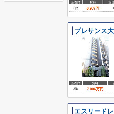
所在階
賃料
管
6.9
万円
8階
プレサンス大
所在階
賃料
7.006
万円
2階
エスリードレ