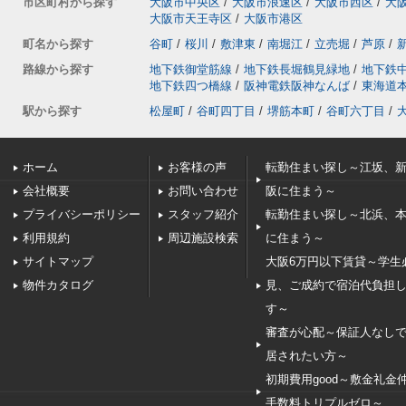
市区町村から探す
大阪市中央区
/
大阪市浪速区
/
大阪市西区
/
大
大阪市天王寺区
/
大阪市港区
町名から探す
谷町
/
桜川
/
敷津東
/
南堀江
/
立売堀
/
芦原
/
路線から探す
地下鉄御堂筋線
/
地下鉄長堀鶴見緑地
/
地下鉄
地下鉄四つ橋線
/
阪神電鉄阪神なんば
/
東海道
駅から探す
松屋町
/
谷町四丁目
/
堺筋本町
/
谷町六丁目
/
ホーム
お客様の声
転勤住まい探し～江坂、
会社概要
お問い合わせ
阪に住まう～
プライバシーポリシー
スタッフ紹介
転勤住まい探し～北浜、
利用規約
周辺施設検索
に住まう～
サイトマップ
大阪6万円以下賃貸～学生
物件カタログ
見、ご成約で宿泊代負担
す～
審査が心配～保証人なし
居されたい方～
初期費用good～敷金礼金
手数料トリプルゼロ～