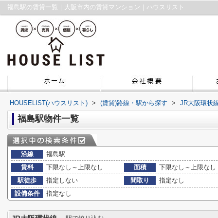
福島駅の賃貸一覧｜大阪市内の賃貸マンション｜ハウスリスト
HOUSELIST(ハウスリスト)
>
(賃貸)路線・駅から探す
>
JR大阪環状
福島駅物件一覧
沿線
福島駅
賃料
下限なし～上限なし
面積
下限なし～上限なし
駅徒歩
指定しない
間取り
指定なし
設備条件
指定なし