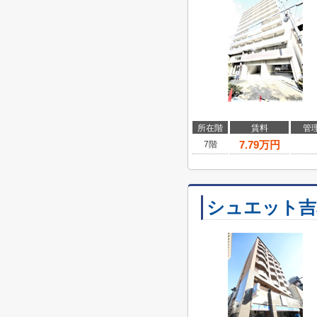
所在階
賃料
管
7.79
万円
7階
シュエット吉