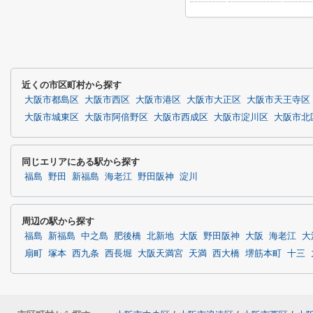
近くの市区町村から探す
大阪市都島区
大阪市西区
大阪市港区
大阪市大正区
大阪市天王寺区
大阪市城東区
大阪市阿倍野区
大阪市西成区
大阪市淀川区
大阪市北
同じエリアにある駅から探す
福島
野田
新福島
海老江
野田阪神
淀川
周辺の駅から探す
福島
新福島
中之島
肥後橋
北新地
大阪
野田阪神
大阪
海老江
大
扇町
塚本
西九条
西長堀
大阪天満宮
天満
西大橋
堺筋本町
十三