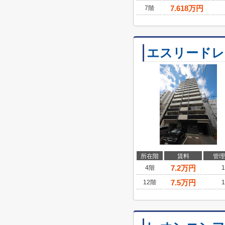
7.618
万円
7階
エスリードレ
所在階
賃料
管理
7.2
万円
4階
1
7.5
万円
12階
1