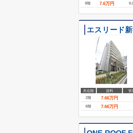
7.6
万円
9階
9,
エスリード新
所在階
賃料
管
7.66
万円
2階
7.66
万円
6階
ONE ROOF F