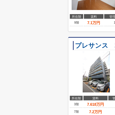
所在階
賃料
管
7.1
万円
9階
プレサンス 
所在階
賃料
7.618
万円
3階
7.2
万円
7階