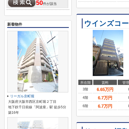
50
件が該当
ウインズコー
新着物件
所在階
賃料
管
6.65
万円
3階
リーガル京町堀
6.7
万円
4階
大阪府大阪市西区京町堀２丁目
6.7
万円
6階
地下鉄千日前線「阿波座」駅 徒歩5分
築16年