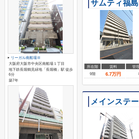
サムティ福島P
リーガル南船場Ⅲ
大阪府大阪市中央区南船場１丁目
所在階
賃料
管
地下鉄長堀鶴見緑地「長堀橋」駅 徒歩
6.7
万円
9階
6分
築7年
メインステー