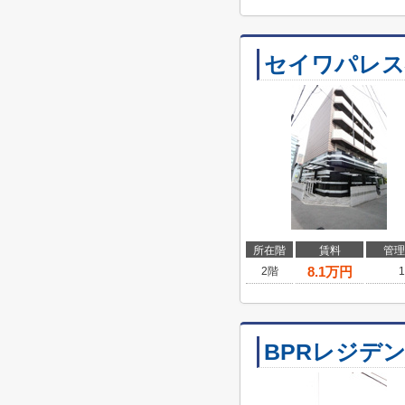
セイワパレス
所在階
賃料
管理
8.1
万円
2階
1
BPRレジデ