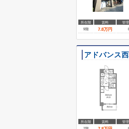
所在階
賃料
管理
7.8
万円
9階
アドバンス西
所在階
賃料
管理
7.8
万円
2階