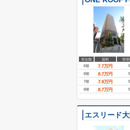
所在階
賃料
管理
7.7
万円
6階
8.7
万円
6階
7.9
万円
7階
8.7
万円
8階
エスリード大