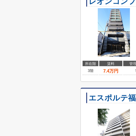
レオンコンフ
所在階
賃料
管
7.4
万円
3階
エスポルテ福