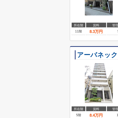
所在階
賃料
管
8.3
万円
11階
アーバネック
所在階
賃料
管
8.4
万円
5階