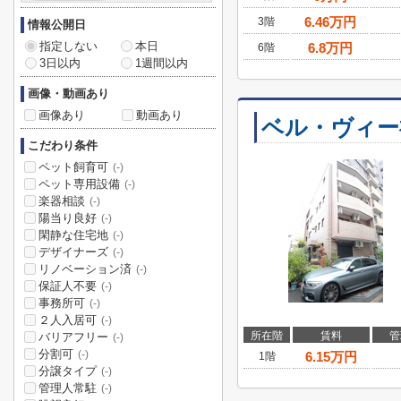
6.46
万円
3階
情報公開日
指定しない
本日
6.8
万円
6階
3日以内
1週間以内
画像・動画あり
画像あり
動画あり
ベル・ヴィー
こだわり条件
ペット飼育可
(-)
ペット専用設備
(-)
楽器相談
(-)
陽当り良好
(-)
閑静な住宅地
(-)
デザイナーズ
(-)
リノベーション済
(-)
保証人不要
(-)
事務所可
(-)
２人入居可
(-)
所在階
賃料
管
バリアフリー
(-)
分割可
(-)
6.15
万円
1階
分譲タイプ
(-)
管理人常駐
(-)