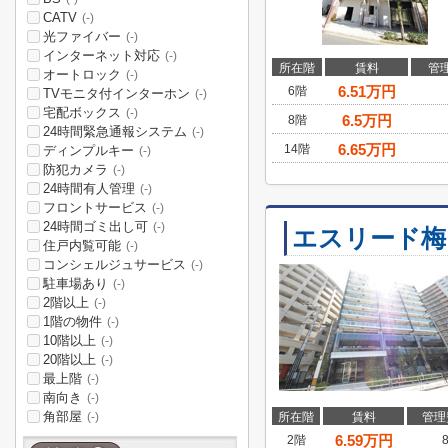
CATV
(-)
光ファイバー
(-)
インターネット対応
(-)
所在階
賃料
管
オートロック
(-)
6.51
万円
6階
TVモニタ付インターホン
(-)
宅配ボックス
(-)
6.5
万円
8階
24時間緊急通報システム
(-)
6.65
万円
14階
ディンプルキー
(-)
防犯カメラ
(-)
24時間有人管理
(-)
フロントサービス
(-)
24時間ゴミ出し可
(-)
エスリード梅
住戸内覧可能
(-)
コンシェルジュサービス
(-)
駐車場あり
(-)
2階以上
(-)
1階の物件
(-)
10階以上
(-)
20階以上
(-)
最上階
(-)
南向き
(-)
角部屋
所在階
賃料
管理
(-)
6.59
万円
2階