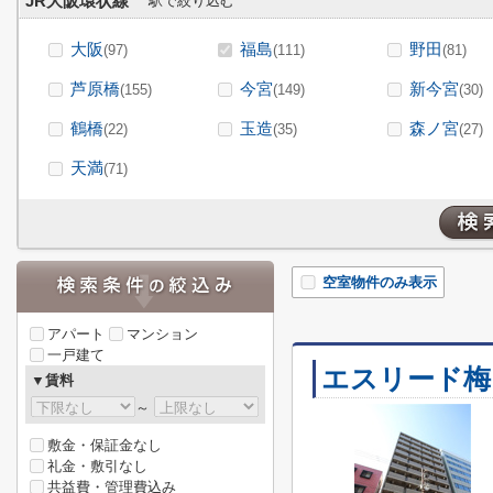
JR大阪環状線
駅で絞り込む
大阪
福島
野田
(97)
(111)
(81)
芦原橋
今宮
新今宮
(155)
(149)
(30)
鶴橋
玉造
森ノ宮
(22)
(35)
(27)
天満
(71)
空室物件のみ表示
アパート
マンション
一戸建て
エスリード梅
▼賃料
～
敷金・保証金なし
礼金・敷引なし
共益費・管理費込み