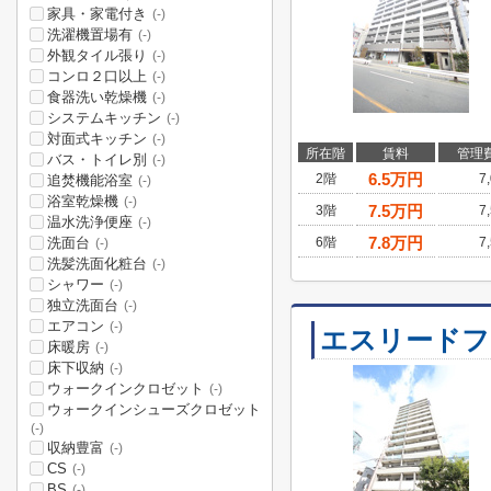
家具・家電付き
(-)
洗濯機置場有
(-)
外観タイル張り
(-)
コンロ２口以上
(-)
食器洗い乾燥機
(-)
システムキッチン
(-)
対面式キッチン
(-)
所在階
賃料
管理
バス・トイレ別
(-)
6.5
万円
2階
7
追焚機能浴室
(-)
浴室乾燥機
(-)
7.5
万円
3階
7
温水洗浄便座
(-)
7.8
万円
洗面台
6階
7
(-)
洗髪洗面化粧台
(-)
シャワー
(-)
独立洗面台
(-)
エアコン
(-)
エスリードフ
床暖房
(-)
床下収納
(-)
ウォークインクロゼット
(-)
ウォークインシューズクロゼット
(-)
収納豊富
(-)
CS
(-)
BS
(-)