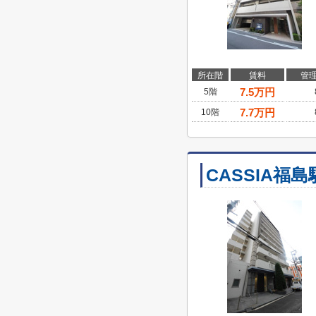
所在階
賃料
管
7.5
万円
5階
7.7
万円
10階
CASSIA福島